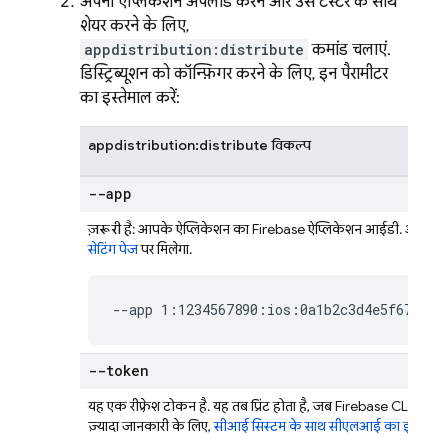
अपना ऐप्लिकेशन अपलोड करने और उसे टेस्टर के साथ
शेयर करने के लिए,
appdistribution:distribute
कमांड चलाएं.
डिस्ट्रिब्यूशन को कॉन्फ़िगर करने के लिए, इन पैरामीटर
का इस्तेमाल करें:
appdistribution:distribute विकल्प
--app
ज़रूरी है
: आपके ऐप्लिकेशन का Firebase ऐप्लिकेशन आईडी. आपको
सेटिंग पेज
पर मिलेगा.
--app 1:1234567890:ios:0a1b2c3d4e5f67890
--token
यह एक रीफ़्रेश टोकन है. यह तब प्रिंट होता है, जब
Firebase
CLI की मदद
ज़्यादा जानकारी के लिए,
सीआई सिस्टम के साथ सीएलआई का इस्तेमा