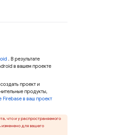
oid
. В результате
droid в вашем проекте
 создать проект и
нительные продукты,
 Firebase в ваш проект
та, что и у распространяемого
ь изменено для вашего