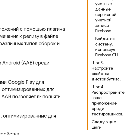
учетные
данные
сервисной
учетной
записи
ложений с помощью плагина
Firebase.
мечания к релизу в файле
Войдите в
различных типов сборок и
систему,
используя
Firebase CLI.
 Android (AAB) среди
Шаг 3.
Настройте
свойства
дистрибутива.
ями
Google Play
для
Шаг 4.
, оптимизированных для
Распространите
 AAB позволяет выполнять
ваше
приложение
среди
тестировщиков.
), оптимизированные для
Следующие
шаги
тройства.