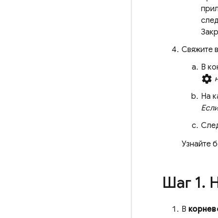
прил
след
Закр
Свяжите в
В к
settings
На 
Если
След
Узнайте 
Шаг 1
.
Н
В
корнев