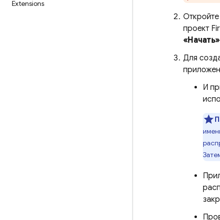
Extensions
Откройт
проект F
«Начать»
Для созда
приложен
И пр
испо
П
имен
расп
Зате
Прил
расп
закр
Пров