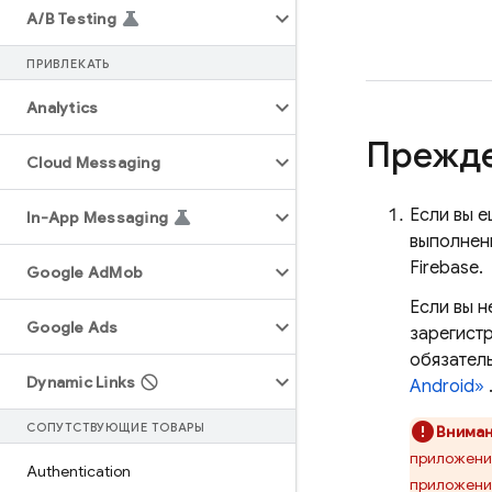
A
/
B Testing
ПРИВЛЕКАТЬ
Analytics
Прежде
Cloud Messaging
Если вы е
In-App Messaging
выполнени
Firebase.
Google Ad
Mob
Если вы н
Google Ads
зарегист
обязатель
Dynamic Links
Android»
СОПУТСТВУЮЩИЕ ТОВАРЫ
Вниман
приложения
Authentication
приложения