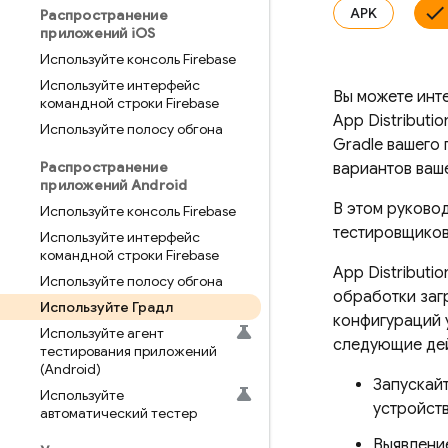
APK
Распространение
приложений i
OS
Используйте консоль Firebase
Используйте интерфейс
Вы можете инт
командной строки Firebase
App Distributio
Используйте полосу обгона
Gradle вашего
Распространение
вариантов ваш
приложений Android
В этом руково
Используйте консоль Firebase
тестировщико
Используйте интерфейс
командной строки Firebase
App Distributio
Используйте полосу обгона
обработки заг
Используйте Градл
конфигураций 
Используйте агент
следующие дей
тестирования приложений
(Android)
Запускай
Используйте
устройст
автоматический тестер
Выявление