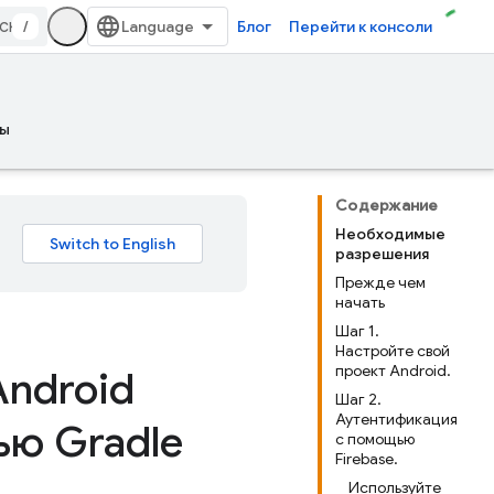
/
Блог
Перейти к консоли
ы
Содержание
Необходимые
разрешения
Прежде чем
начать
Шаг 1.
Настройте свой
проект Android.
Android
Шаг 2.
Аутентификация
ью Gradle
с помощью
Firebase.
Используйте