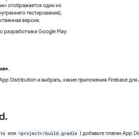
ия»
отображается один из
нутреннего тестирования),
ственная версия.
ю разработчика Google Play:
ие»
.
App Distribution
и выбрать, какие приложения Firebase для 
d
.
ts
или
<project>/build.gradle
) добавьте плагин
App Dis