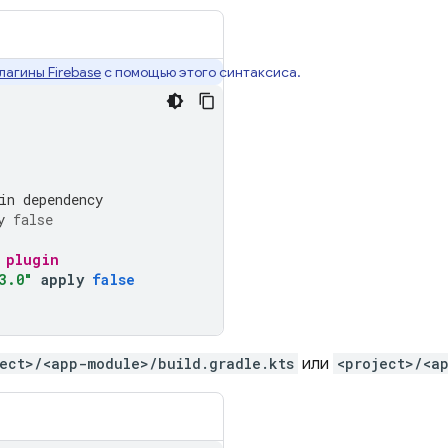
лагины Firebase
с помощью этого синтаксиса.
in dependency
y
false
 plugin
3.0"
apply
false
ect>/<app-module>/build.gradle.kts
или
<project>/<a