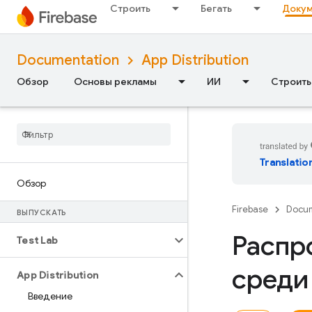
Строить
Бегать
Докум
Documentation
App Distribution
Обзор
Основы рекламы
ИИ
Строить
Translatio
Обзор
Firebase
Docum
ВЫПУСКАТЬ
Распр
Test Lab
среди
App Distribution
Введение