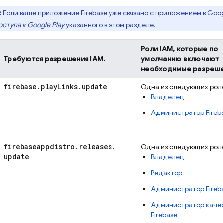
:
Если ваше приложение Firebase уже связано с приложением в
Goog
оступа к
Google Play
указанного в этом разделе.
Роли IAM, которые по
Требуются разрешения IAM.
умолчанию включают
необходимые разреше
firebase
.
play
Links
.
update
Одна из следующих рол
Владелец
Администратор Fireb
firebaseappdistro
.
releases
.
Одна из следующих рол
update
Владелец
Редактор
Администратор Fireb
Администратор каче
Firebase