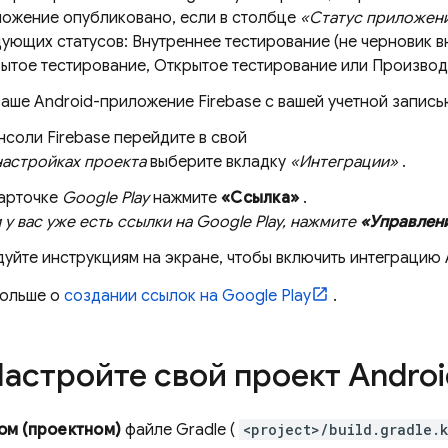
ожение опубликовано, если в столбце
«Статус приложен
ующих статусов: Внутреннее тестирование (не черновик в
ытое тестирование, Открытое тестирование или Производ
аше Android-приложение Firebase с вашей учетной запись
онсоли
Firebase
перейдите в свой
настройках проекта
выберите вкладку
«Интеграции»
.
карточке
Google Play
нажмите
«Ссылка»
.
 у вас уже есть ссылки на Google Play, нажмите
«Управлен
уйте инструкциям на экране, чтобы включить интеграцию
больше о
создании ссылок на Google Play
.
астройте свой проект Androi
ом (проектном)
файле Gradle (
<project>/build.gradle.k