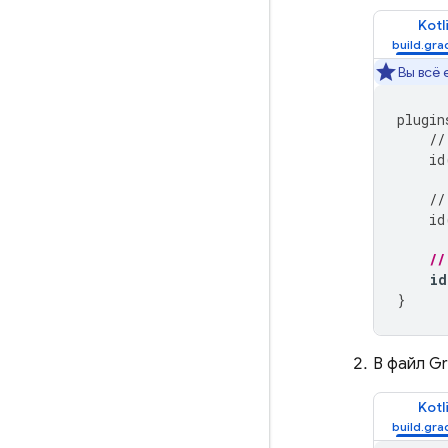
Kotl
Вы всё
plugin
//
id
//
id
//
id
}
В файл G
Kotl