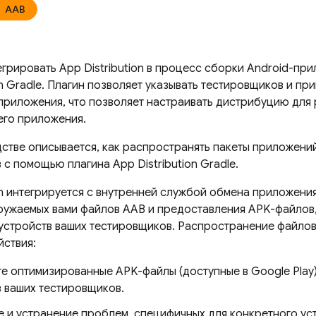
AAB
егрировать
App Distribution
в процесс сборки Android-при
n
Gradle. Плагин позволяет указывать тестировщиков и при
 приложения, что позволяет настраивать дистрибуцию для 
его приложения.
дстве описывается, как распространять пакеты приложений
в с помощью плагина
App Distribution
Gradle.
n
интегрируется с внутренней службой обмена приложени
ружаемых вами файлов AAB и предоставления APK-файлов
устройств ваших тестировщиков. Распространение файлов
ствия:
те оптимизированные APK-файлы (доступные в Google Play
в ваших тестировщиков.
 и устранение проблем, специфичных для конкретного ус