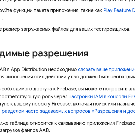
руйте функции пакета приложения, такие как
Play Feature D
.
е размер загружаемых файлов для ваших тестировщиков.
димые разрешения
AAB в
App Distribution
необходимо
связать ваше приложени
ля выполнения этих действий у вас должен быть необходи
 необходимого доступа к Firebase, вы можете попросить вл
 соответствующую роль через
настройки IAM в консоли
Fi
упе к вашему проекту Firebase, включая поиск или назнач
с разделом часто задаваемых вопросов «Разрешения и дос
иже таблица относится к связыванию приложения Firebas
к загрузке файлов AAB.