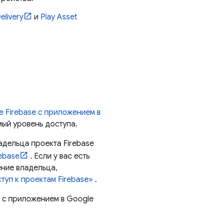
elivery
и
Play Asset
е Firebase с приложением в
мый уровень доступа.
адельца проекта Firebase
rebase
. Если у вас есть
ение владельца,
туп к проектам Firebase»
.
e с приложением в
Google