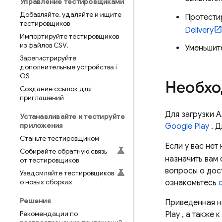
Управление тестировщиками
Добавляйте
,
удаляйте и ищите
Протести
тестировщиков
Delivery
Импортируйте тестировщиков
из файлов CSV
.
Уменьшит
Зарегистрируйте
дополнительные устройства i
OS
Необхо
Создание ссылок для
приглашений
Для загрузки 
Устанавливайте и тестируйте
приложения
Google Play
. Д
Станьте тестировщиком
Если у вас нет
Собирайте обратную связь
назначить вам
от тестировщиков
вопросы о дост
Уведомляйте тестировщиков
о новых сборках
ознакомьтесь
Решения
Приведенная н
Рекомендации по
Play
, а также 