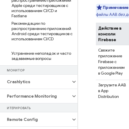
распространению приложений
Apple среди тестировщиков с
Примечание
использованием CI
/
CD и
файлы AAB
без д
Fastlane
Рекомендации по
Действие в
распространению приложений
Android среди тестировщиков с
консоли
использованием CI
/
CD
Firebase
Свяжите
Устранение неполадок и часто
приложение
задаваемые вопросы
Firebase с
приложением
МОНИТОР
в
Google Play
Crashlytics
Загрузите AAB
в
App
Performance Monitoring
Distribution
ИТЕРИРОВАТЬ
Remote Config