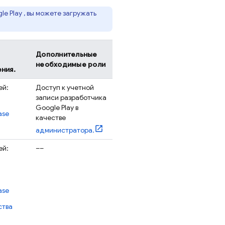
le Play
, вы можете загружать
Дополнительные
необходимые роли
ния.
ей:
Доступ к учетной
записи разработчика
Google Play
в
ase
качестве
администратора.
ей:
––
ase
ства