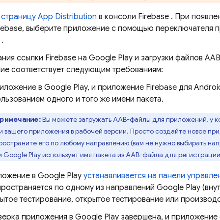
е
страницу
App Distribution
в консоли
Firebase
. При появле
irebase, выберите приложение с помощью переключателя 
.
ния ссылки Firebase на Google Play и загрузки файлов AAB
ие соответствует следующим требованиям:
иложение в Google Play, и приложение Firebase для Andro
льзованием одного и того же имени пакета.
римечание:
Вы можете загружать AAB-файлы для приложений, у ко
и вашего приложения в рабочей версии. Просто создайте новое при
ространите его по любому направлению (вам не нужно выбирать нап
м Google Play использует имя пакета из AAB-файла для регистрации
ожение в Google Play
устанавливается на панели управл
ространяется по одному из направлений Google Play (вну
ытое тестирование, открытое тестирование или производс
ерка приложения в Google Play завершена, и приложение