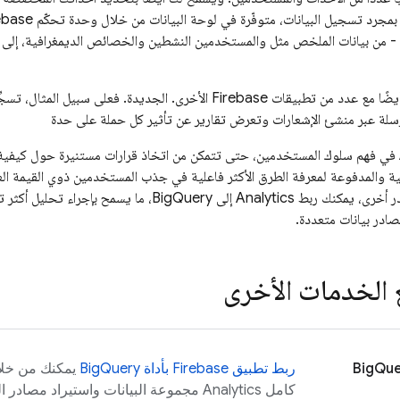
بمجرد تسجيل البيانات، متوفّرة في لوحة البيانات من خلال وحدة تحكّم
ebase
 من بيانات الملخص مثل والمستخدمين النشطين والخصائص الديمغرافية، إلى بي
أيضًا مع عدد من تطبيقات Firebase الأخرى. الجديدة. فعلى سبيل
رسلة عبر منشئ الإشعارات وتعرض تقارير عن تأثير كل حملة على حدة
في فهم سلوك المستخدمين، حتى تتمكن من اتخاذ قرارات مستنيرة حول كيفية 
ية والمدفوعة لمعرفة الطرق الأكثر فاعلية في جذب المستخدمين ذوي القيمة العا
در أخرى، يمكنك ربط
Analytics
إلى BigQuery، ما يسمح بإجراء تحليل
صادر بيانات متعددة.
 الخدمات الأخرى
BigQu
ربط تطبيق Firebase بأداة BigQuery
يمكنك من خلا
كامل
Analytics
مجموعة البيانات واستيراد مصادر الب