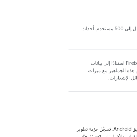
" تقارير غير محدودة عن ما يصل إلى 500 مستخدم. أحداث
Fire
استنادًا إلى بيانات
 هذه الجماهير مع ميزات
" في فهم كيفية استخدام الأشخاص للويب أو Apple أو تطبيق Android. تسجِّل حزمة تطوير
ّصة لقياس بالأشياء التي تهم نشاطك