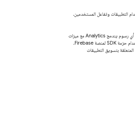
ام التطبيقات وتفاعل المستخدمين.
Analytics
مع ميزات
Firebase توفّر لك تقارير غير محدودة عن ما يصل إلى 500 حدث مختلف يمكنك تحديدها باستخدام حزمة SDK لمنصة Firebase.
المتعلقة بتسويق التطبيقات