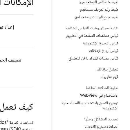
الإمكانات 
ضبط خصائص المستخدِمين
ضبط رقم تعريف مستخدم
ضبط جمع البيانات واستخدامها
إعداد تق
تنفيذ سيناريوهات القياس الشائعة
قياس مشاهدات الصفحة في التطبيق
قياس التجارة الإلكترونية
قياس أرباح الإعلانات
قياس عمليات الشراء داخل التطبيق
تصنيف الجم
تحليل بياناتك
فهم تقاريرك
تنفيذ الحالات الخاصة
الاستخدام في Web
View
توسيع النطاق باستخدام وظائف السحابة
كيف تعمل 
الإلكترونية
تحديد المشاكل وحلّها
تساعدك خدمة "
ics
أحداث تصحيح الأخطاء
البرامج