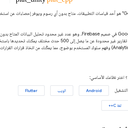
G
" هو أحد قياسات التطبيقات. متاح بدون أي رسوم ويوفر إحصاءات عن استخد
Goog
في صميم Firebase، وهو عدد غير محدود تحليل البيانات المتاح بدون أي رسوم يندمج
Analyti
) وفهم سلوك المستخدم بوضوح، مما يمكّنك من اتخاذ قرارات القرارات 
؟ اختر نظامك الأساسي:
التشغيل
Android
الويب
Flutter
لغة C++