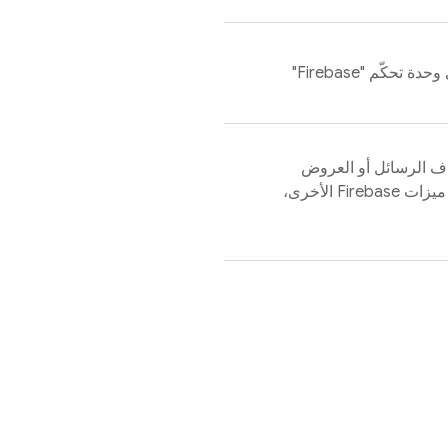
وحدة تحكّم "
Firebase
"
اف الرسائل أو العروض
الترويجية أو الأخبار ميزات تطبيق تستخدم ميزات Firebase الأخرى،