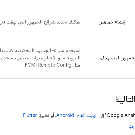
إنشاء جماهير
يمكنك تحديد شرائح الجمهور التي تهمّك في 
استخدِم شرائح الجمهور المخصّصة لاستهد
الجمهور المستهدف‏
مثل
Remote Config
،
FCM
تالية
Google Analy
" إلى
الويب
،
تفاح
،
Android
، أو تطبيق
Flutter
جيًا
.