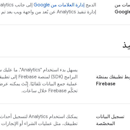
امات من
الدمج
إدارة العلامات من Google
إلى جانب
alytics
Googl
إدارة تنفيذ
Analytics
عن بُعد من واجهة ويب بعد تم ت
يذ
يسهل بدء استخدام "
Analytics
". ما عليك
بط تطبيقك بمنصّة
البرامج (SDK) لمنص
Firebase
عملية جمع البيانات تلقائيًا. إِنْتَ يمكنه ع
تحكّم
Firebase
خلال ساعات.
تسجيل البيانات
يمكنك استخدام
Analytics
لتسجيل أحداث م
المخصّصة
تطبيقك، مثل عمليات الشراء أو الإنجازات م