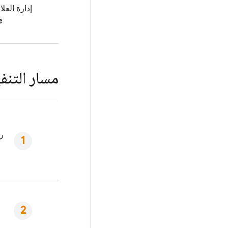
إدارة العل
e
مسار التنف
ر