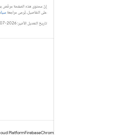
إنّ محتوى هذه الصفحة مرخّص 
على التفاصيل، يُرجى مراجعة
سياسات مو
تاريخ التعديل الأخير: 2026-07-28 (حسب التوقيت العالمي المتفَّق عليه)
التعلّم
الأدلة
المراجع
النماذج
المكتبات
GitHub
oud Platform
Firebase
Chrome
Android