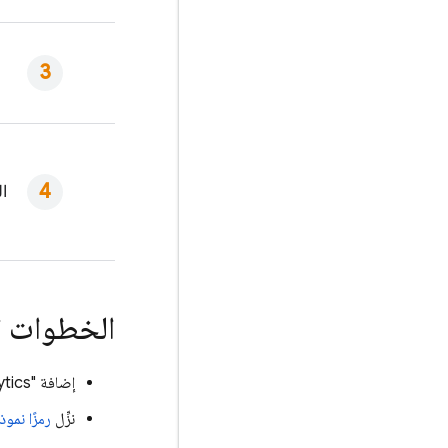
‬‫
الخطوات ال
إضافة "
tics
نزِّل
رمزًا نموذ