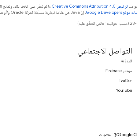
بموجب
ترخيص Creative Commons Attribution 4.0‏
ما لم يُنصّ على خلاف ذلك، ونماذج 
قع Google Developers‏
. إنّ Java هي علامة تجارية مسجَّلة لشركة Oracle و/أو شركائها التابعين.
التواصل الاجتماعي
المدوّنة
مؤتمر Firebase
Twitter
YouTube
Google Cl
كلّ المنتجات