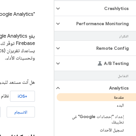
Crashlytics
oogle Analytics
"
Performance Monitoring
يقع
le Analytics
التكرار
Remote Config
يساعدك تقريران (
cs
وتحسينات الأداء.
A
/
B Testing
التفاعل
هل أنت مستعد للبدء
Analytics
نظام 
+iOS
مقدمة
البدء
الانسجام
إعداد "إحصاءات Google" في
تطبيقك
تسجيل الأحداث