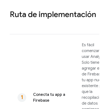
Ruta de implementación
Es fácil
comenzar a
usar
Analytics
.
Solo tienes que
agregar el SDK
de Firebase a
tu app nueva o
existente para
que la
Conecta tu app a
recopilación
Firebase
de datos