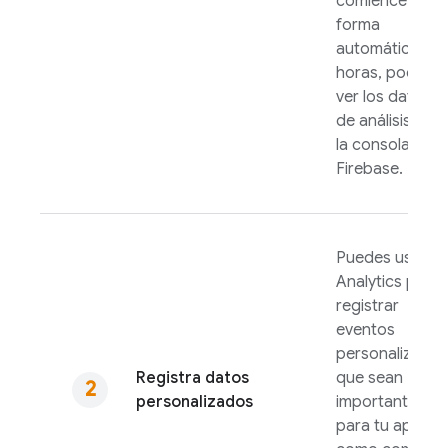
comience en
forma
automática. En
horas, podrás
ver los datos
de análisis en
la consola de
Firebase
.
Puedes usar
Analytics
para
registrar
eventos
personalizados
Registra datos
que sean
personalizados
importantes
para tu app,