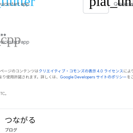
flutter
plat_un
uickstart app
Quicksta
_cpp
++
uickstart app
のページのコンテンツは
クリエイティブ・コモンズの表示 4.0 ライセンス
によ
より使用許諾されます。詳しくは、
Google Developers サイトのポリシー
をご
UTC。
つながる
ブログ