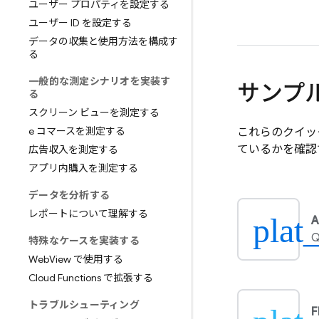
ユーザー プロパティを設定する
ユーザー ID を設定する
データの収集と使用方法を構成す
る
一般的な測定シナリオを実装す
サンプ
る
スクリーン ビューを測定する
e コマースを測定する
これらのクイッ
ているかを確認
広告収入を測定する
アプリ内購入を測定する
データを分析する
レポートについて理解する
plat
A
Q
特殊なケースを実装する
Web
View で使用する
Cloud Functions で拡張する
トラブルシューティング
F