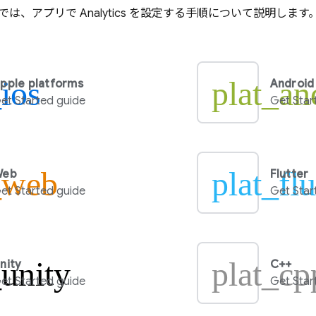
では、アプリで
Analytics
を設定する手順について説明します
_ios
plat_an
pple platforms
Android
et Started guide
Get Star
_web
plat_flu
Web
Flutter
et Started guide
Get Star
_unity
plat_cp
nity
C++
et Started guide
Get Star