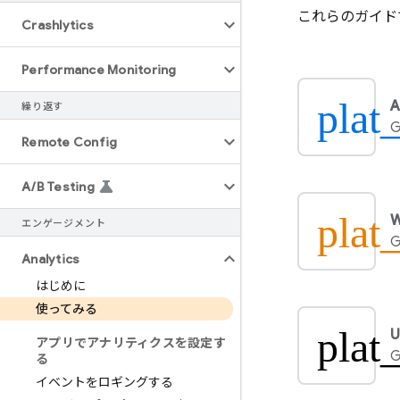
これらのガイド
Crashlytics
Performance Monitoring
plat
A
繰り返す
G
Remote Config
A
/
B Testing
plat
エンゲージメント
G
Analytics
はじめに
使ってみる
plat
U
アプリでアナリティクスを設定す
G
る
イベントをロギングする