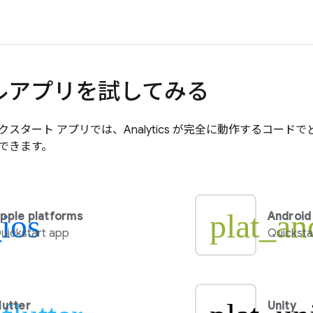
ルアプリを試してみる
クスタート アプリでは、
Analytics
が完全に動作するコードで
できます。
_ios
plat_an
pple platforms
Android
uickstart app
Quicksta
lutter
Unity