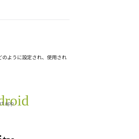
どのように設定され、使用され
droid
rt app