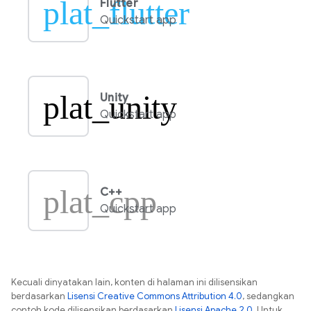
plat_flutter
Flutter
Quickstart app
plat_unity
Unity
Quickstart app
plat_cpp
C++
Quickstart app
Kecuali dinyatakan lain, konten di halaman ini dilisensikan
berdasarkan
Lisensi Creative Commons Attribution 4.0
, sedangkan
contoh kode dilisensikan berdasarkan
Lisensi Apache 2.0
. Untuk