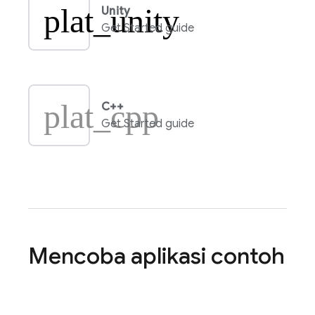
plat_unity
Unity
Get Started guide
plat_cpp
C++
Get Started guide
Mencoba aplikasi contoh