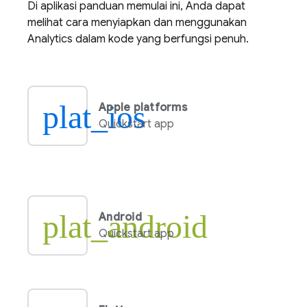
Di aplikasi panduan memulai ini, Anda dapat
melihat cara menyiapkan dan menggunakan
Analytics
dalam kode yang berfungsi penuh.
plat_ios
Apple platforms
Quickstart app
plat_android
Android
Quickstart app