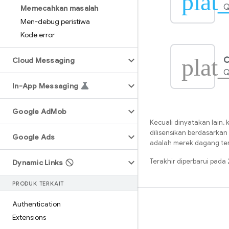
plat_
Q
Memecahkan masalah
Men-debug peristiwa
Kode error
plat
C
Cloud Messaging
Q
In-App Messaging
Google Ad
Mob
Kecuali dinyatakan lain, 
dilisensikan berdasarkan
Google Ads
adalah merek dagang terd
Terakhir diperbarui pad
Dynamic Links
PRODUK TERKAIT
Pelajari
Authentication
Extensions
Panduan