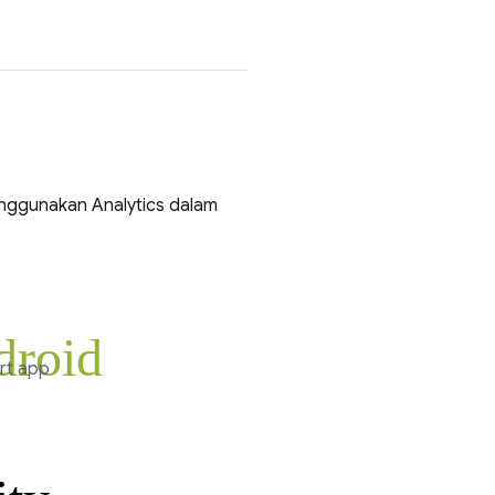
menggunakan
Analytics
dalam
droid
rt app