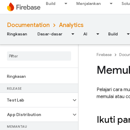
Build
Menjalankan
Solu
Documentation
Analytics
Ringkasan
Dasar-dasar
AI
Build
Firebase
Docum
Memula
Ringkasan
RELEASE
Pelajari cara 
memulai atau co
Test Lab
App Distribution
Ikuti p
MEMANTAU