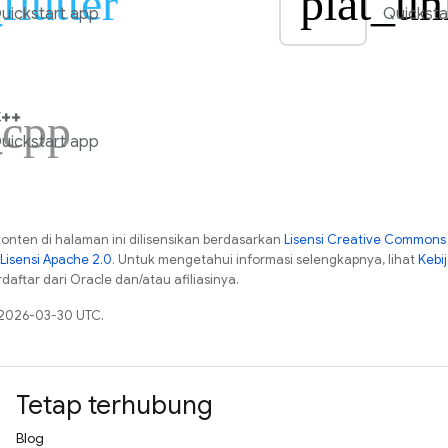
flutter
plat_un
uickstart app
Quicksta
_cpp
++
uickstart app
konten di halaman ini dilisensikan berdasarkan
Lisensi Creative Commons A
Lisensi Apache 2.0
. Untuk mengetahui informasi selengkapnya, lihat
Kebi
aftar dari Oracle dan/atau afiliasinya.
a 2026-03-30 UTC.
Tetap terhubung
Blog