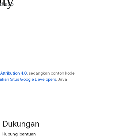
ity
rt app
ttribution 4.0
, sedangkan contoh kode
jakan Situs Google Developers
. Java
Dukungan
Hubungi bantuan