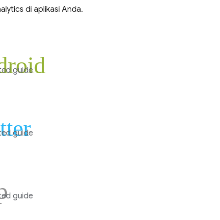
alytics
di aplikasi Anda.
droid
ted guide
tter
ted guide
p
ted guide