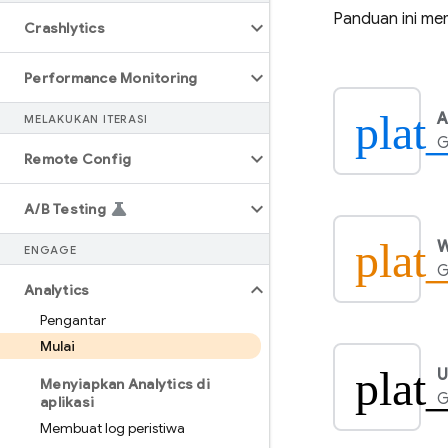
Panduan ini me
Crashlytics
Performance Monitoring
plat
A
MELAKUKAN ITERASI
G
Remote Config
A
/
B Testing
plat
ENGAGE
G
Analytics
Pengantar
Mulai
plat
U
Menyiapkan Analytics di
G
aplikasi
Membuat log peristiwa