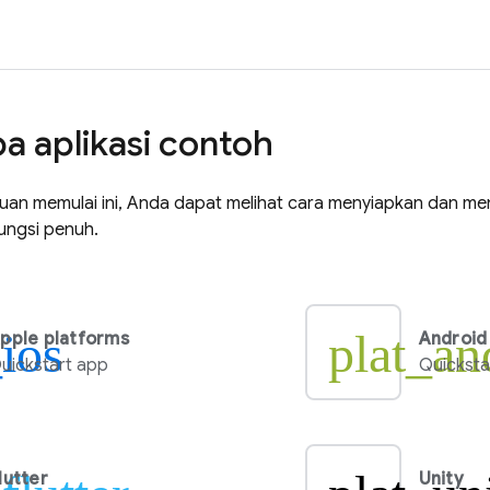
 aplikasi contoh
nduan memulai ini, Anda dapat melihat cara menyiapkan dan 
ungsi penuh.
_ios
plat_an
pple platforms
Android
uickstart app
Quicksta
lutter
Unity