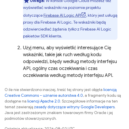
Uwaga:
W konsoli
Google Cloud
możesz też
wyświetlać wskaźniki na poziomie projektu
dotyczące
Firebase AI Logic
API
, który jest usługą
proxy dla
Firebase AI Logic
. Te wskaźniki będą
odzwierciedlać żądania
tylko
z
Firebase AI Logic
pakietów SDK klienta.
Użyj menu, aby wyświetlić interesujące Cię
wskaźniki, takie jak ruch według kodu
odpowiedzi, błędy według metody interfejsu
API, ogólny czas oczekiwania i czas
oczekiwania według metody interfejsu API.
O ile nie stwierdzono inaczej, treść tej strony jest objęta
licencją
Creative Commons – uznanie autorstwa 4.0
, a fragmenty kodu są
dostępne na
licencji Apache 2.0
. Szczegółowe informacje na ten
temat zawierają
zasady dotyczące witryny Google Developers
.
Java jest zastrzeżonym znakiem towarowym firmy Oracle i jej
podmiotów stowarzyszonych.
Ostatnia aktualizacja: 2026-08-02 UTC.