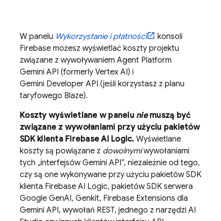
W panelu
Wykorzystanie i płatności
konsoli
Firebase
możesz wyświetlać koszty projektu
związane z wywoływaniem
Agent Platform
Gemini API (formerly Vertex AI)
i
Gemini Developer API
(jeśli korzystasz z planu
taryfowego Blaze).
Koszty wyświetlane w panelu
nie
muszą być
związane z wywołaniami przy użyciu pakietów
SDK klienta
Firebase AI Logic
.
Wyświetlane
koszty są powiązane z
dowolnymi
wywołaniami
tych „interfejsów Gemini API”, niezależnie od tego,
czy są one wykonywane przy użyciu pakietów SDK
klienta
Firebase AI Logic
, pakietów SDK serwera
Google GenAI,
Genkit
,
Firebase Extensions
dla
Gemini API
, wywołań REST, jednego z narzędzi AI