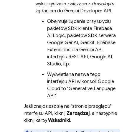
wykorzystanie związane z
dowolnym
żądaniem do
Gemini Developer API
.
Obejmuje żądania przy użyciu
pakietów SDK klienta
Firebase
AI Logic
, pakietów SDK serwera
Google GenAI,
Genkit
,
Firebase
Extensions
dla
Gemini API
,
interfejsu REST API,
Google AI
Studio
, itp.
Wyświetlana nazwa tego
interfejsu API w konsoli
Google
Cloud
to "Generative Language
API".
Jeśli znajdziesz się na "stronie przeglądu"
interfejsu API, kliknij
Zarządzaj
, a następnie
kliknij kartę
Wskaźniki
.