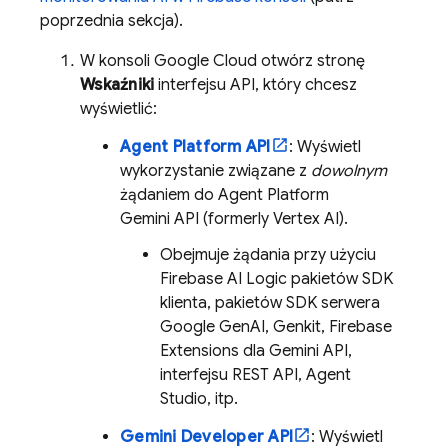
poprzednia sekcja).
W konsoli
Google Cloud
otwórz stronę
Wskaźniki
interfejsu API, który chcesz
wyświetlić:
Agent Platform
API
: Wyświetl
wykorzystanie związane z
dowolnym
żądaniem do
Agent Platform
Gemini API (formerly Vertex AI)
.
Obejmuje żądania przy użyciu
Firebase AI Logic
pakietów SDK
klienta, pakietów SDK serwera
Google GenAI,
Genkit
,
Firebase
Extensions
dla
Gemini API
,
interfejsu REST API,
Agent
Studio
, itp.
Gemini Developer API
: Wyświetl