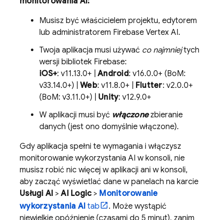
monitorowania AI:
Musisz być właścicielem projektu, edytorem
lub administratorem Firebase Vertex AI.
Twoja aplikacja musi używać
co najmniej
tych
wersji bibliotek Firebase:
iOS+
: v11.13.0+ |
Android
: v16.0.0+ (BoM:
v33.14.0+) |
Web
: v11.8.0+ |
Flutter
: v2.0.0+
(BoM: v3.11.0+) |
Unity
: v12.9.0+
W aplikacji musi być
włączone
zbieranie
danych (jest ono domyślnie włączone).
Gdy aplikacja spełni te wymagania i włączysz
monitorowanie wykorzystania AI w konsoli, nie
musisz robić nic więcej w aplikacji ani w konsoli,
aby zacząć wyświetlać dane w panelach na karcie
Usługi AI
>
AI Logic
>
Monitorowanie
wykorzystania AI
tab
. Może wystąpić
niewielkie opóźnienie (czasami do 5 minut), zanim