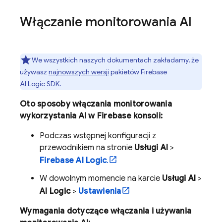
Włączanie monitorowania AI
We wszystkich naszych dokumentach zakładamy, że
używasz
najnowszych wersji
pakietów
Firebase
AI Logic
SDK.
Oto sposoby włączania monitorowania
wykorzystania AI w
Firebase
konsoli:
Podczas wstępnej konfiguracji z
przewodnikiem na stronie
Usługi AI
>
Firebase AI Logic
.
W dowolnym momencie na karcie
Usługi AI
>
AI Logic
>
Ustawienia
Wymagania dotyczące włączania i używania