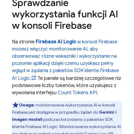
Sprawdzanie
wykorzystania funkcji AI
w konsoli
Firebase
Na stronie
Firebase AI Logic
w konsoli
Firebase
możesz włączyć monitorowanie AI, aby
obserwować różne wskaźniki i wykorzystanie na
poziomie aplikacji dzięki czemu uzyskasz pełny
wgląd w żądania z pakietów SDK klienta
Firebase
AI Logic
.
Te panele są bardziej szczegółowe niż
podstawowe liczby tokenów, które uzyskujesz z
wywołania interfejsu
Count Tokens API
.
Uwaga:
monitorowanie wykorzystania AI w konsoli
Firebase
jest dostępne w przypadku żądań do
Gemini
i
Imagen
modeli
podczas korzystania z pakietów SDK
klienta
Firebase AI Logic
. Monitorowanie wykorzystania AI
nie obsługuje jednak wywołań modeli
Gemini Live API
.