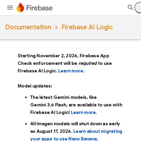
Documentation
Firebase AI Logic
Starting November 2, 2026, Firebase App
Check enforcement will be
required
to use
Firebase AI Logic.
Learn more.
Model updates:
The latest Gemini models, like
Gemini 3.6 Flash
, are available to use with
Firebase AI Logic!
Learn more.
All Imagen models will shut down as early
as
August 17, 2026
.
Learn about migrating
your apps to use Nano Banana.