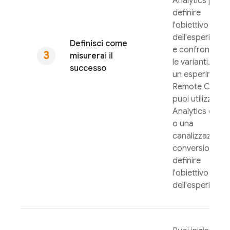
Analytics
per
definire
l'obiettivo
dell'esperimen
Definisci come
e confrontarne
misurerai il
le varianti. Con
successo
un esperiment
Remote Config
puoi utilizzare 
Analytics
event
o una
canalizzazione 
conversione pe
definire
l'obiettivo
dell'esperiment