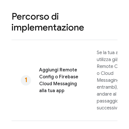
Percorso di
implementazione
Se la tua app
utilizza già
Remote Config
Aggiungi
Remote
o
Cloud
Config
o
Firebase
Messaging
(o
Cloud Messaging
entrambi), puoi
alla tua app
andare al
passaggio
successivo.