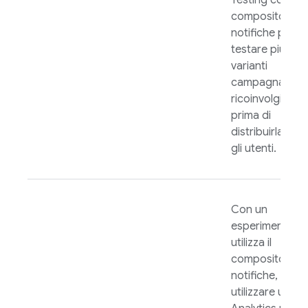
Testing
con il
compositore di
notifiche per
testare più
varianti
campagna di
ricoinvolgimen
prima di
distribuirla a tut
gli utenti.
Con un
esperimento c
utilizza il
compositore di
notifiche, puoi
utilizzare un