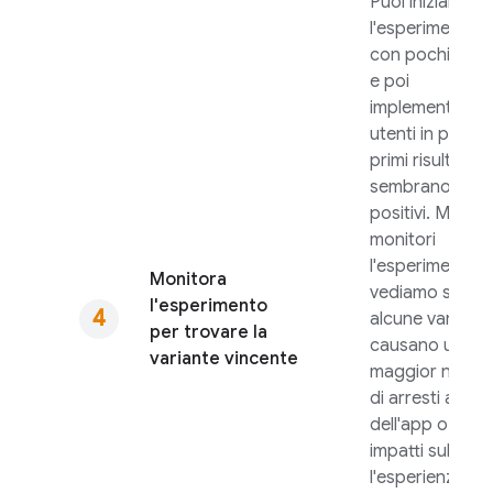
Puoi iniziare
l'esperimento
con pochi utent
e poi
implementarlo 
utenti in più se i
primi risultati
sembrano
positivi. Mentre
monitori
l'esperimento,
Monitora
vediamo se
l'esperimento
alcune varianti
per trovare la
causano un
variante vincente
maggior nume
di arresti anoma
dell'app o altri
impatti sulle
l'esperienza co