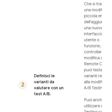
Che si tratti di
una modifica di
piccola entità 
dell'aggiunta di
una nuova
interfaccia
utente o
funzione, puoi
controllare la
modifica con
Remote Config
puoi testare pi
Definisci le
varianti relative
varianti da
alla modifica c
valutare con un
A/B Testing
.
test A/B.
Puoi anche
utilizzare
A/B