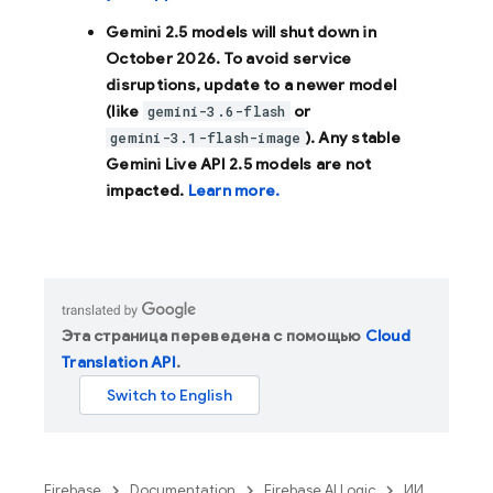
Gemini 2.5 models will shut down in
October 2026
. To avoid service
disruptions, update to a newer model
(like
or
gemini-3.6-flash
). Any stable
gemini-3.1-flash-image
Gemini Live API 2.5 models are not
impacted.
Learn more.
Эта страница переведена с помощью
Cloud
Translation API
.
Firebase
Documentation
Firebase AI Logic
ИИ