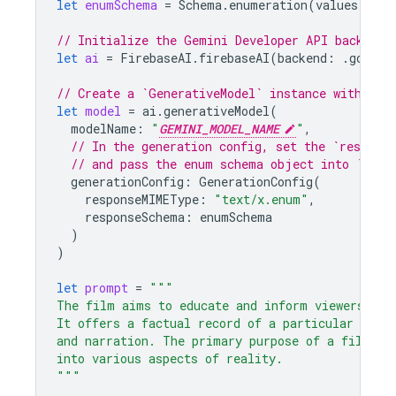
let
enumSchema
=
Schema
.
enumeration
(
values
:
[
"d
// Initialize the Gemini Developer API backend 
let
ai
=
FirebaseAI
.
firebaseAI
(
backend
:
.
google
// Create a `GenerativeModel` instance with a m
let
model
=
ai
.
generativeModel
(
modelName
:
"
GEMINI_MODEL_NAME
"
,
// In the generation config, set the `respons
// and pass the enum schema object into `resp
generationConfig
:
GenerationConfig
(
responseMIMEType
:
"text/x.enum"
,
responseSchema
:
enumSchema
)
)
let
prompt
=
"""
The film aims to educate and inform viewers abo
It offers a factual record of a particular topi
and narration. The primary purpose of a film is
into various aspects of reality.
"""