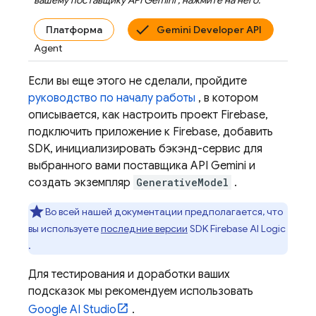
вашему поставщику
API Gemini
, нажмите на него.
Платформа
Gemini Developer API
Agent
Если вы еще этого не сделали, пройдите
руководство по началу работы
, в котором
описывается, как настроить проект Firebase,
подключить приложение к Firebase, добавить
SDK, инициализировать бэкэнд-сервис для
выбранного вами поставщика
API Gemini
и
создать экземпляр
GenerativeModel
.
Во всей нашей документации предполагается, что
вы используете
последние версии
SDK
Firebase AI Logic
.
Для тестирования и доработки ваших
подсказок мы рекомендуем использовать
Google AI Studio
.