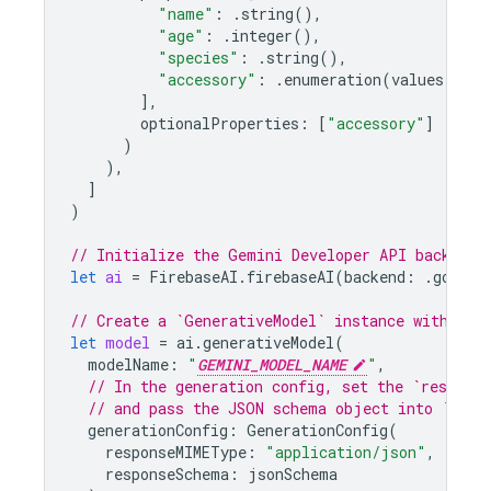
"name"
:
.
string
(),
"age"
:
.
integer
(),
"species"
:
.
string
(),
"accessory"
:
.
enumeration
(
values
:
[
"h
],
optionalProperties
:
[
"accessory"
]
)
),
]
)
// Initialize the Gemini Developer API backend 
let
ai
=
FirebaseAI
.
firebaseAI
(
backend
:
.
google
// Create a `GenerativeModel` instance with a m
let
model
=
ai
.
generativeModel
(
modelName
:
"
GEMINI_MODEL_NAME
"
,
// In the generation config, set the `respons
// and pass the JSON schema object into `resp
generationConfig
:
GenerationConfig
(
responseMIMEType
:
"application/json"
,
responseSchema
:
jsonSchema