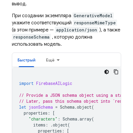
вывод.
При создании экземпляра
GenerativeModel
укажите соответствующий
responseMimeType
(в этом примере —
application/json
), а также
responseSchema
, которую должна
использовать модель.
Быстрый
Ещё
import
FirebaseAILogic
// Provide a JSON schema object using a standar
// Later, pass this schema object into `respons
let
jsonSchema
=
Schema
.
object
(
properties
:
[
"characters"
:
Schema
.
array
(
items
:
.
object
(
properties
:
[