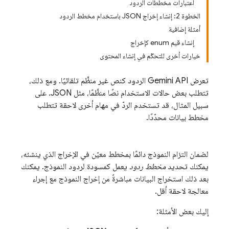
اعتبارات مخططات الردود
الخطوة 2: إنشاء إخراج JSON باستخدام مخطط الردود
أمثلة إضافية
إنشاء قيم enum كإخراج
خيارات أخرى للتحكّم في إنشاء المحتوى
تعرض
Gemini API
الردود كنص غير منظَّم تلقائيًا. ومع ذلك،
تتطلب بعض حالات الاستخدام نصًا منظَّمًا، مثل JSON. على
سبيل المثال، قد تستخدم الردّ في مهام أخرى لاحقة تتطلب
مخطط بيانات محدّدًا.
لضمان التزام النموذج دائمًا بمخطط معيّن في الإخراج الذي ينشئه،
يمكنك تحديد
مخطط ردود
يعمل كمسودة لردود النموذج. يمكنك
بعد ذلك استخراج البيانات مباشرةً من إخراج النموذج مع إجراء
معالجة لاحقة أقل.
إليك بعض الأمثلة: