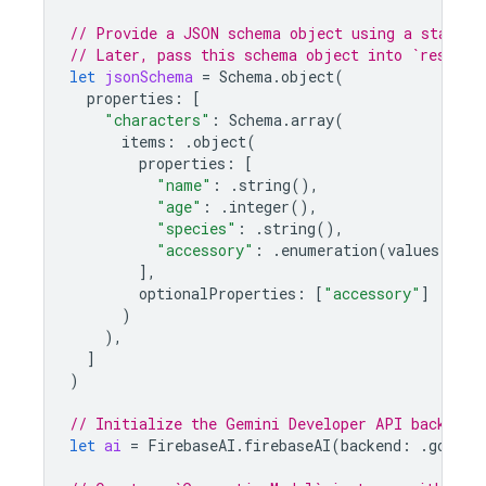
// Provide a JSON schema object using a standar
// Later, pass this schema object into `respons
let
jsonSchema
=
Schema
.
object
(
properties
:
[
"characters"
:
Schema
.
array
(
items
:
.
object
(
properties
:
[
"name"
:
.
string
(),
"age"
:
.
integer
(),
"species"
:
.
string
(),
"accessory"
:
.
enumeration
(
values
:
[
"h
],
optionalProperties
:
[
"accessory"
]
)
),
]
)
// Initialize the Gemini Developer API backend 
let
ai
=
FirebaseAI
.
firebaseAI
(
backend
:
.
google