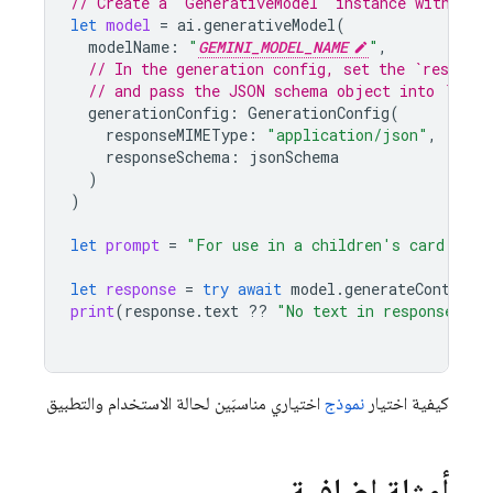
// Create a `GenerativeModel` instance with a m
let
model
=
ai
.
generativeModel
(
modelName
:
"
GEMINI_MODEL_NAME
"
,
// In the generation config, set the `respons
// and pass the JSON schema object into `resp
generationConfig
:
GenerationConfig
(
responseMIMEType
:
"application/json"
,
responseSchema
:
jsonSchema
)
)
let
prompt
=
"For use in a children's card game
let
response
=
try
await
model
.
generateContent
(
print
(
response
.
text
??
"No text in response."
)
كيفية اختيار
نموذج
اختياري مناسبَين لحالة الاستخدام والتطبيق
أمثلة إضافية