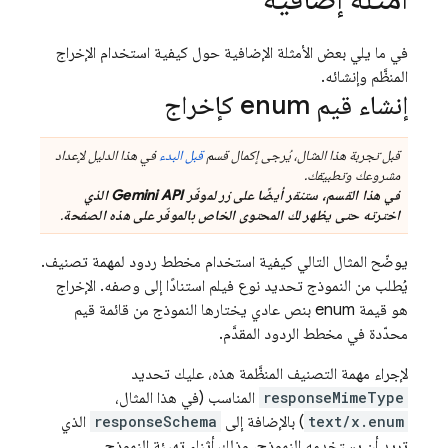
في ما يلي بعض الأمثلة الإضافية حول كيفية استخدام الإخراج
المنظَّم وإنشائه.
إنشاء قيم enum كإخراج
قبل تجربة هذا المثال، يُرجى إكمال قسم
قبل البدء
في هذا الدليل لإعداد
مشروعك وتطبيقك.
في هذا القسم، ستنقر أيضًا على زر لموفّر
Gemini API
الذي
اخترته حتى يظهر لك المحتوى الخاص بالموفّر على هذه الصفحة
.
يوضّح المثال التالي كيفية استخدام مخطط ردود لمهمة تصنيف.
يُطلب من النموذج تحديد نوع فيلم استنادًا إلى وصفه. الإخراج
هو قيمة enum بنص عادي يختارها النموذج من قائمة قيم
محدّدة في مخطط الردود المقدَّم.
لإجراء مهمة التصنيف المنظَّمة هذه، عليك تحديد
responseMimeType
المناسب (في هذا المثال،
text/x.enum
) بالإضافة إلى
responseSchema
الذي
تريد أن يستخدمه النموذج، وذلك أثناء تهيئة النموذج.