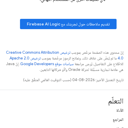
تقديم ملاحظات حول تجربتك مع
Firebase AI Logic
إنّ محتوى هذه الصفحة مرخّص بموجب
ترخيص Creative Commons Attribution
4.0‏
ما لم يُنصّ على خلاف ذلك، ونماذج الرموز مرخّصة بموجب
ترخيص Apache 2.0‏
.
للاطّلاع على التفاصيل، يُرجى مراجعة
سياسات موقع Google Developers‏
. إنّ Java
هي علامة تجارية مسجَّلة لشركة Oracle و/أو شركائها التابعين.
تاريخ التعديل الأخير: 2026-08-04 (حسب التوقيت العالمي المتفَّق عليه)
التعلّم
الأدلة
المراجع