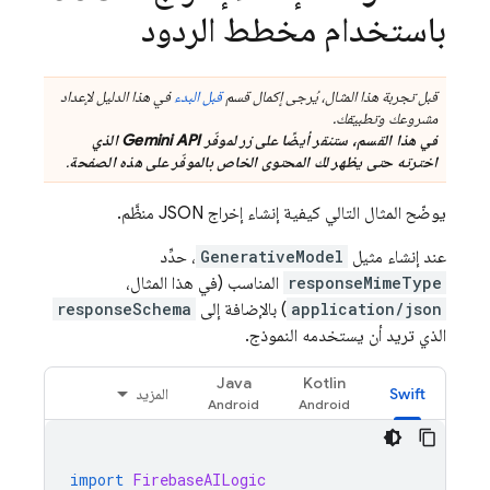
باستخدام مخطط الردود
قبل تجربة هذا المثال، يُرجى إكمال قسم
قبل البدء
في هذا الدليل لإعداد
مشروعك وتطبيقك.
في هذا القسم، ستنقر أيضًا على زر لموفّر
Gemini API
الذي
اخترته حتى يظهر لك المحتوى الخاص بالموفّر على هذه الصفحة
.
يوضّح المثال التالي كيفية إنشاء إخراج JSON منظَّم.
عند إنشاء مثيل
GenerativeModel
، حدِّد
responseMimeType
المناسب (في هذا المثال،
application/json
) بالإضافة إلى
responseSchema
الذي تريد أن يستخدمه النموذج.
Java
Kotlin
Swift
المزيد
import
FirebaseAILogic