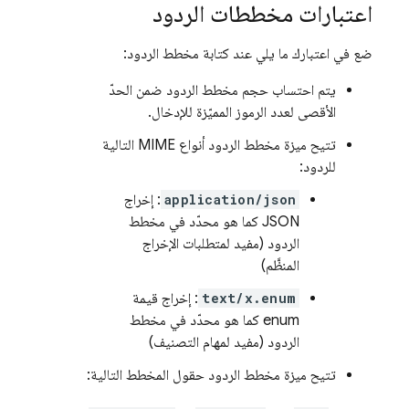
اعتبارات مخططات الردود
ضع في اعتبارك ما يلي عند كتابة مخطط الردود:
يتم احتساب حجم مخطط الردود ضمن الحدّ
الأقصى لعدد الرموز المميّزة للإدخال.
تتيح ميزة مخطط الردود أنواع MIME التالية
للردود:
application/json
: إخراج
JSON كما هو محدّد في مخطط
الردود (مفيد لمتطلبات الإخراج
المنظَّم)
text/x.enum
: إخراج قيمة
enum كما هو محدّد في مخطط
الردود (مفيد لمهام التصنيف)
تتيح ميزة مخطط الردود حقول المخطط التالية: