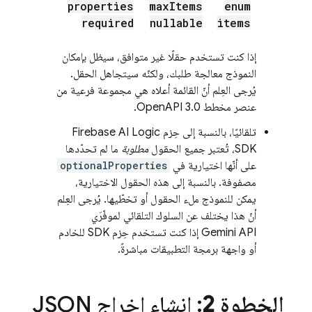
properties
max
Items
enum
required
nullable
items
إذا كنت تستخدم حقلًا غير متوافق، سيظل بإمكان
النموذج معالجة طلبك، ولكنّه سيتجاهل الحقل.
يُرجى العِلم أنّ القائمة أعلاه هي مجموعة فرعية من
عنصر مخطط OpenAPI 3.0.
تلقائيًا، بالنسبة إلى حِزم
Firebase AI Logic
SDK، تُعتبر جميع الحقول
مطلوبة
ما لم تحدّدها
على أنّها اختيارية في
optionalProperties
مصفوفة. بالنسبة إلى هذه الحقول الاختيارية،
يمكن للنموذج ملء الحقول أو تخطّيها. يُرجى العِلم
أنّ هذا يختلف عن السلوك التلقائي لموفّرَي
Gemini API
إذا كنت تستخدم حِزم SDK للخادم
أو واجهة برمجة التطبيقات مباشرةً.
الخطوة 2
: إنشاء إخراج JSON