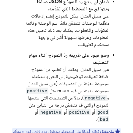
ضمان أن ينتج ردّ النموذج JSON صالحًا
ويتوافق مع المخطط الذي تقدّمه.
على سبيل المثال، يمكن للنموذج إنشاء إدخالات
منظَّمة للوصفات تتضمّن دائمًا اسم الوصفة وقائمة
المكوّنات والخطوات. يمكنك بعد ذلك تحليل هذه
المعلومات وعرضها بسهولة أكبر في واجهة
مستخدم تطبيقك.
وضع قيود على طريقة ردّ النموذج أثناء مهام
التصنيف
على سبيل المثال، يمكنك أن تطلب من النموذج
إضافة تعليقات توضيحية إلى النص باستخدام
مجموعة معيّنة من التصنيفات (على سبيل المثال،
مجموعة معيّنة من قيم enum مثل
positive
و
negative
)، بدلاً من التصنيفات التي ينتجها
النموذج (والتي قد تتضمّن درجة من التباين مثل
good
أو
positive
أو
negative
أو
).
bad
ملاحظة:
يُطلق أحيانًا على استخدام مخطط ردود لإنشاء إخراج منظَّم