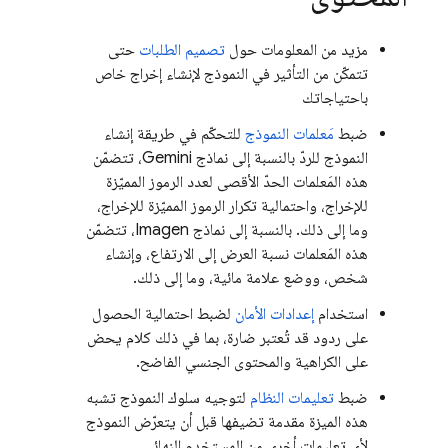
مزيد من المعلومات حول
تصميم الطلبات
حتى
تتمكّن من التأثير في النموذج لإنشاء إخراج خاص
باحتياجاتك
ضبط
مَعلمات النموذج
للتحكّم في طريقة إنشاء
النموذج للردّ بالنسبة إلى نماذج
Gemini
، تتضمّن
هذه المَعلمات الحدّ الأقصى لعدد الرموز المميّزة
للإخراج، واحتمالية تكرار الرموز المميّزة للإخراج،
وما إلى ذلك. بالنسبة إلى نماذج
Imagen
، تتضمّن
هذه المَعلمات نسبة العرض إلى الارتفاع، وإنشاء
شخص، ووضع علامة مائية، وما إلى ذلك.
استخدام
إعدادات الأمان
لضبط احتمالية الحصول
على ردود قد تُعتبر ضارة، بما في ذلك كلام يحض
على الكراهية والمحتوى الجنسي الفاضح.
ضبط
تعليمات النظام
لتوجيه سلوك النموذج تشبه
هذه الميزة مقدمة تضيفها قبل أن يتعرّض النموذج
لأي تعليمات أخرى من المستخدم النهائي.