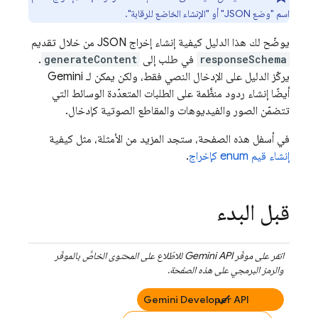
اسم "وضع JSON" أو "الإنشاء الخاضع للرقابة".
يوضّح لك هذا الدليل كيفية إنشاء إخراج JSON من خلال تقديم
responseSchema
في طلب إلى
generateContent
.
يركّز الدليل على الإدخال النصي فقط، ولكن يمكن لـ Gemini
أيضًا إنشاء ردود منظَّمة على الطلبات المتعدّدة الوسائط التي
تتضمّن الصور والفيديوهات والمقاطع الصوتية كإدخال.
في أسفل هذه الصفحة، ستجد المزيد من الأمثلة، مثل كيفية
إنشاء قيم enum كإخراج
.
قبل البدء
انقر على موفّر
Gemini API
للاطّلاع على المحتوى الخاصَّ بالموفّر
والرمز البرمجي على هذه الصفحة.
Gemini Developer API