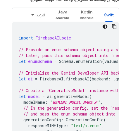
Java
Kotlin
Swift
المزيد
import
FirebaseAILogic
// Provide an enum schema object using a standa
// Later, pass this schema object into `respons
let
enumSchema
=
Schema
.
enumeration
(
values
:
[
"d
// Initialize the Gemini Developer API backend 
let
ai
=
FirebaseAI
.
firebaseAI
(
backend
:
.
google
// Create a `GenerativeModel` instance with a m
let
model
=
ai
.
generativeModel
(
modelName
:
"
GEMINI_MODEL_NAME
"
,
// In the generation config, set the `respons
// and pass the enum schema object into `resp
generationConfig
:
GenerationConfig
(
responseMIMEType
:
"text/x.enum"
,