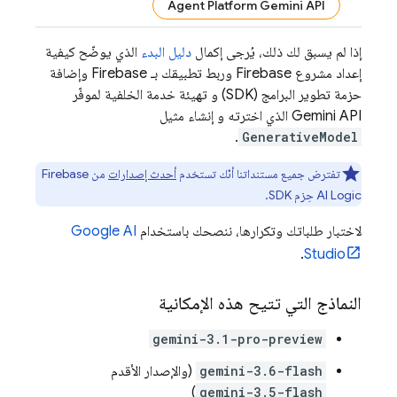
Agent Platform Gemini API
إذا لم يسبق لك ذلك، يُرجى إكمال
دليل البدء
الذي يوضّح كيفية
إعداد مشروع Firebase وربط تطبيقك بـ Firebase وإضافة
حزمة تطوير البرامج (SDK) و تهيئة خدمة الخلفية لموفّر
Gemini API
الذي اخترته و إنشاء مثيل
.
GenerativeModel
تفترض جميع مستنداتنا أنّك تستخدم
أحدث إصدارات
من
Firebase
AI Logic
حِزم SDK.
لاختبار طلباتك وتكرارها، ننصحك باستخدام
Google AI
.
Studio
النماذج التي تتيح هذه الإمكانية
gemini-3.1-pro-preview
gemini-3.6-flash
(والإصدار الأقدم
)
gemini-3.5-flash