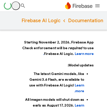
Firebase AI Logic
Documentation
Starting November 2, 2026, Firebase App
Check enforcement will be
required
to use
Firebase AI Logic.
Learn more.
Model updates:
The latest Gemini models, like
Gemini 3.6 Flash
, are available to
use with Firebase AI Logic!
Learn
more.
All Imagen models will shut down as
early as
August 17, 2026
.
Learn