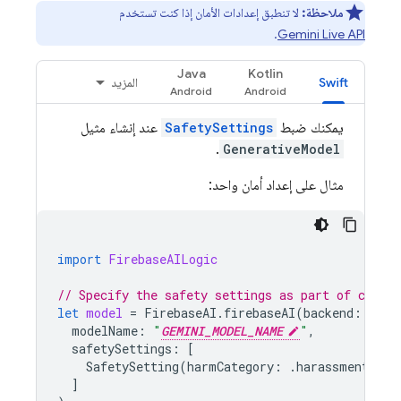
ملاحظة:
لا تنطبق إعدادات الأمان إذا كنت تستخدم
.
Gemini Live API
Java
Kotlin
Swift
المزيد
يمكنك ضبط
SafetySettings
عند إنشاء مثيل
.
GenerativeModel
مثال على إعداد أمان واحد:
import
FirebaseAILogic
// Specify the safety settings as part of creat
let
model
=
FirebaseAI
.
firebaseAI
(
backend
:
.
goo
modelName
:
"
GEMINI_MODEL_NAME
"
,
safetySettings
:
[
SafetySetting
(
harmCategory
:
.
harassment
,
th
]