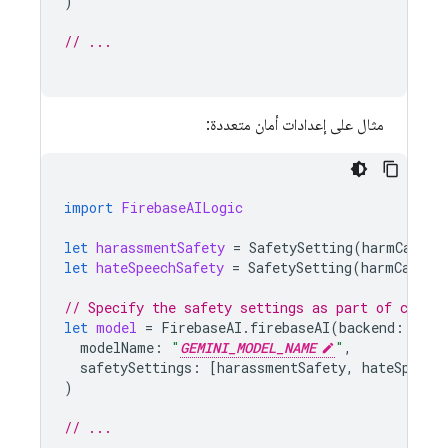
)
// ...
مثال على إعدادات أمان متعددة:
import
FirebaseAILogic
let
harassmentSafety
=
SafetySetting
(
harmCatego
let
hateSpeechSafety
=
SafetySetting
(
harmCatego
// Specify the safety settings as part of creat
let
model
=
FirebaseAI
.
firebaseAI
(
backend
:
.
goo
modelName
:
"
GEMINI_MODEL_NAME
"
,
safetySettings
:
[
harassmentSafety
,
hateSpeech
)
// ...