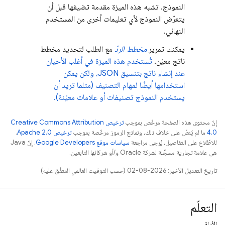
النموذج. تشبه هذه الميزة مقدمة تضيفها قبل أن
يتعرّض النموذج لأي تعليمات أخرى من المستخدم
النهائي.
يمكنك تمرير
مخطط الردّ
مع الطلب لتحديد مخطط
ناتج معيّن.
تُستخدم هذه الميزة في أغلب الأحيان
عند إنشاء ناتج بتنسيق JSON، ولكن يمكن
استخدامها أيضًا لمهام التصنيف (مثلما تريد أن
يستخدم النموذج تصنيفات أو علامات معيّنة).
إنّ محتوى هذه الصفحة مرخّص بموجب
ترخيص Creative Commons Attribution
4.0‏
ما لم يُنصّ على خلاف ذلك، ونماذج الرموز مرخّصة بموجب
ترخيص Apache 2.0‏
.
للاطّلاع على التفاصيل، يُرجى مراجعة
سياسات موقع Google Developers‏
. إنّ Java
هي علامة تجارية مسجَّلة لشركة Oracle و/أو شركائها التابعين.
تاريخ التعديل الأخير: 2026-08-02 (حسب التوقيت العالمي المتفَّق عليه)
التعلّم
الأدلة