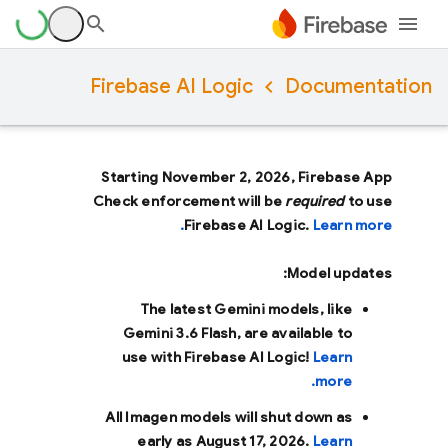
Firebase AI Logic
Documentation
Starting November 2, 2026, Firebase App
Check enforcement will be
required
to use
Firebase AI Logic.
Learn more.
Model updates:
The latest Gemini models, like
Gemini 3.6 Flash
, are available to
use with Firebase AI Logic!
Learn
more.
All Imagen models will shut down as
early as
August 17, 2026
.
Learn