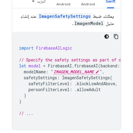
Swift
المزيد
يمكنك ضبط
ImagenSafetySettings
عند إنشاء
مثيل
ImagenModel
.
import
FirebaseAILogic
// Specify the safety settings as part of creat
let
model
=
FirebaseAI
.
firebaseAI
(
backend
:
.
goo
modelName
:
"
IMAGEN_MODEL_NAME
"
,
safetySettings
:
ImagenSafetySettings
(
safetyFilterLevel
:
.
blockLowAndAbove
,
personFilterLevel
:
.
allowAdult
)
)
// ...