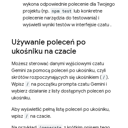
wykona odpowiednie polecenie dla Twojego
projektu (np.
npm test
lub konkretne
polecenie narzędzia do testowania) i
wyświetli wyniki testów w interfejsie czatu .
Używanie poleceń po
ukośniku na czacie
Możesz sterować danymi wyjściowymi czatu
Gemini
za pomocą poleceń po ukośniku, czyli
skrótów rozpoczynających się ukośnikiem (
/
).
Wpisz
/
na początku prompta czatu
Gemini
i
wybierz działanie z listy dostępnych poleceń po
ukośniku.
Aby wyświetlić pełną listę poleceń po ukośniku,
wpisz
/
na czacie.
Na przykład
/generate
z krótkim opisem tego,