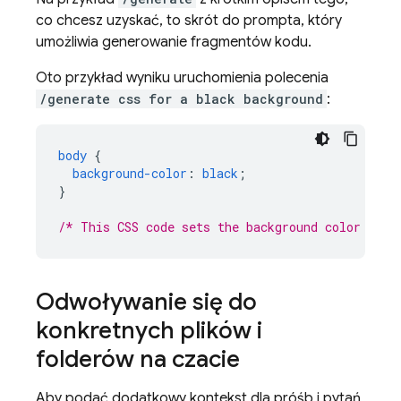
co chcesz uzyskać, to skrót do prompta, który
umożliwia generowanie fragmentów kodu.
Oto przykład wyniku uruchomienia polecenia
/generate css for a black background
:
body
{
background-color
:
black
;
}
/* This CSS code sets the background color of t
Odwoływanie się do
konkretnych plików i
folderów na czacie
Aby podać dodatkowy kontekst dla próśb i pytań