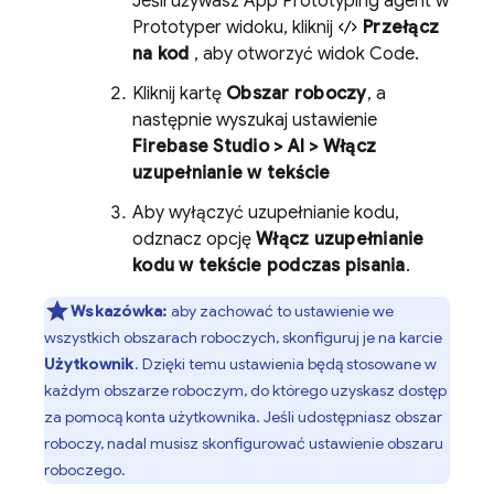
Jeśli używasz
App Prototyping agent
w
Prototyper
widoku, kliknij
Przełącz
na kod
, aby otworzyć widok
Code
.
Kliknij kartę
Obszar roboczy
, a
następnie wyszukaj ustawienie
Firebase Studio
> AI > Włącz
uzupełnianie w tekście
Aby wyłączyć uzupełnianie kodu,
odznacz opcję
Włącz uzupełnianie
kodu w tekście podczas pisania
.
Wskazówka:
aby zachować to ustawienie we
wszystkich obszarach roboczych, skonfiguruj je na karcie
Użytkownik
. Dzięki temu ustawienia będą stosowane w
każdym obszarze roboczym, do którego uzyskasz dostęp
za pomocą konta użytkownika. Jeśli udostępniasz obszar
roboczy, nadal musisz skonfigurować ustawienie obszaru
roboczego.