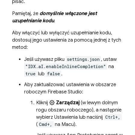
pisać.
Pamiętaj, że
domyślnie włączone jest
uzupełnianie kodu
.
Aby włączyć lub wyłączyć uzupełnianie kodu,
dostosuj jego ustawienia za pomocą jednej z tych
metod:
Jeśli używasz pliku
settings.json
, ustaw
"IDX.aI.enableInlineCompletion"
na
true
lub
false
.
Aby zaktualizować ustawienia w obszarze
roboczym
Firebase Studio
:
Kliknij
Zarządzaj
(w lewym dolnym
rogu obszaru roboczego), a następnie
wybierz Ustawienia lub naciśnij
Ctrl+,
(
Cmd+,
na Macu).