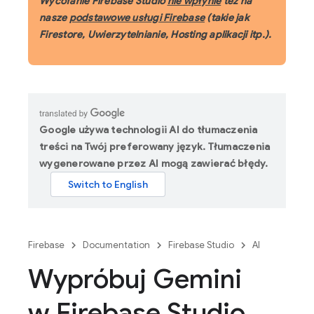
Wycofanie Firebase Studio
nie wpłynie
też na
nasze
podstawowe usługi Firebase
(takie jak
Firestore, Uwierzytelnianie, Hosting aplikacji itp.).
Google używa technologii AI do tłumaczenia
treści na Twój preferowany język. Tłumaczenia
wygenerowane przez AI mogą zawierać błędy.
Firebase
Documentation
Firebase Studio
AI
Wypróbuj Gemini
w Firebase Studio