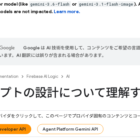
r model (like
or
).
gemini-3.6-flash
gemini-3.1-flash-image
models are not impacted.
Learn more.
Google は AI 技術を使用して、コンテンツをご希望の言
います。AI 翻訳には誤りが含まれる場合があります。
entation
Firebase AI Logic
AI
プトの設計について理解
バイダをクリックして、このページでプロバイダ固有のコンテンツとコ
eveloper API
Agent Platform Gemini API