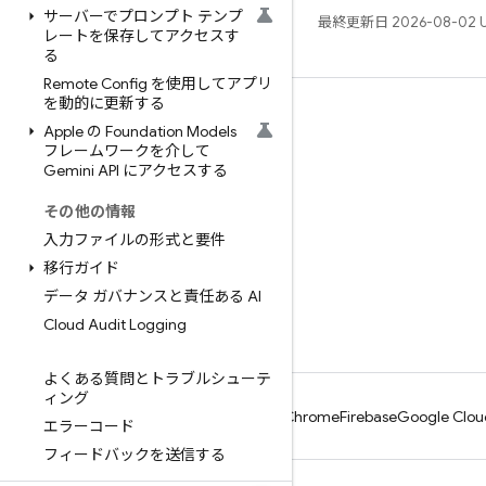
サーバーでプロンプト テンプ
最終更新日 2026-08-02 
レートを保存してアクセスす
る
Remote Config を使用してアプリ
を動的に更新する
学ぶ
Apple の Foundation Models
フレームワークを介して
ガイド
Gemini API にアクセスする
リファレンス
その他の情報
サンプル
入力ファイルの形式と要件
ライブラリ
移行ガイド
GitHub
データ ガバナンスと責任ある AI
Cloud Audit Logging
よくある質問とトラブルシューテ
ィング
Android
Chrome
Firebase
Google Clou
エラーコード
フィードバックを送信する