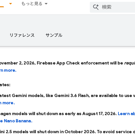
もっと見る
リファレンス
サンプル
ovember 2, 2026, Firebase App Check enforcement will be
requ
rn more.
ates:
latest Gemini models, like
Gemini 3.6 Flash
, are available to use 
n more.
Imagen models will shut down as early as
August 17, 2026
.
Learn a
se Nano Banana.
ni 2.5 models will shut down in
October 2026
. To avoid service 