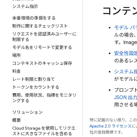
システム指示
コンテ
本番環境の準備をする
制作に関するチェックリスト
モデル パ
リクエストを認証済みユーザーに
ルの場合
制限する
す。
Image
モデル名をリモートで変更する
安全性設
場所
のあるレ
コンテキストのキャッシュ保存
料金
システム
がモデル
レート制限と割り当て
トークンをカウントする
プロンプ
費用、使用状況、指標をモニタリ
JSON 
ングする
用させる
ソリューション
概要
特に記載のない限り、こ
Apache 2.0 ライセンス
に
Cloud Storage を使用してリクエ
社の登録商標です。
ストに大きなファイルを含める