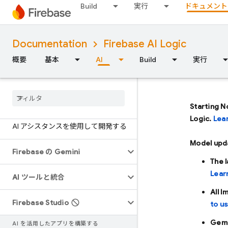
Build
実行
ドキュメント
Documentation
Firebase AI Logic
概要
基本
AI
Build
実行
概要
Starting N
AI アシスタンスを使用して開発する
Logic.
Lea
AI アシスタンスを使用して開発する
Model upd
Firebase の Gemini
The 
Lear
AI ツールと統合
All 
Firebase Studio
to u
Gemi
AI を活用したアプリを構築する