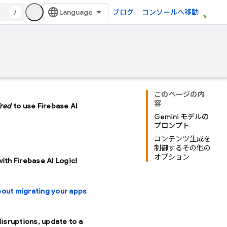
/
ブログ
コンソールへ移動
このページの内
容
ired
to use Firebase AI
Gemini モデルの
プロンプト
コンテンツ生成を
制御するその他の
オプション
with Firebase AI Logic!
bout migrating your apps
disruptions, update to a