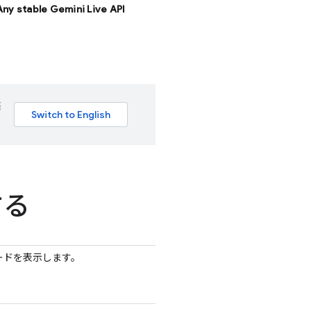
 Any stable Gemini Live API
語
する
ードを表示します。