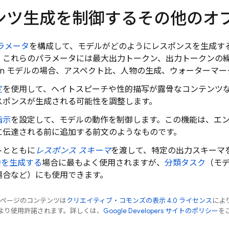
ンツ生成を制御するその他のオ
ラメータ
を構成して、モデルがどのようにレスポンスを生成す
、これらのパラメータには最大出力トークン、出力トークンの
n
モデルの場合、アスペクト比、人物の生成、ウォーターマー
定
を使用して、ヘイトスピーチや性的描写が露骨なコンテンツ
スポンスが生成される可能性を調整します。
指示
を設定して、モデルの動作を制御します。この機能は、エ
に伝達される前に追加する前文のようなものです。
トとともに
レスポンス スキーマ
を渡して、特定の出力スキーマ
出力を生成する
場合に最もよく使用されますが、
分類タスク
（モ
場合など）にも使用できます。
のページのコンテンツは
クリエイティブ・コモンズの表示 4.0 ライセンス
によ
より使用許諾されます。詳しくは、
Google Developers サイトのポリシー
をご