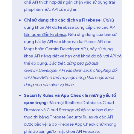
chế API thích hợp
để ngăn chặn việc sử dụng trái
phép hạn mức API của dự án.
Chỉ sử dụng cho các dịch vụ Firebase
:
Chỉ
sử
dụng khoá API do Firebase cung cấp cho
các API
liên quan đến Firebase
. Nếu ứng dụng của bạn sử
dụng bất kỳ API nào khác (ví dụ: Places API cho
Maps hoặc
Gemini Developer API
), hãy sử dụng
khoá API riêng biệt
và hạn chế khoá đó đối với API có
thể áp dụng.
Đặc biệt, đừng bao giờ đưa
Gemini Developer API
vào danh sách cho phép đối
với khoá API có thể truy cập công khai hoặc khoá
dùng cho các dịch vụ khác.
Security Rules
và
App Check
là những yếu tố
quan trọng
: Bảo mật
Realtime Database
,
Cloud
Firestore
và
Cloud Storage
dữ liệu
của bạn được
thực thi bằng
Firebase Security Rules
và các API
được bảo vệ là do
Firebase App Check
chứ không
phải do bạn giữ bí mật khoá API Firebase.