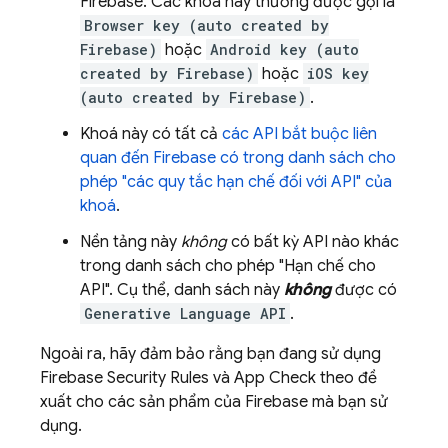
Firebase. Các khoá này thường được gọi là
Browser key (auto created by
Firebase)
hoặc
Android key (auto
created by Firebase)
hoặc
iOS key
(auto created by Firebase)
.
Khoá này có tất cả
các API bắt buộc liên
quan đến Firebase có trong danh sách cho
phép "các quy tắc hạn chế đối với API" của
khoá
.
Nền tảng này
không
có bất kỳ API nào khác
trong danh sách cho phép "Hạn chế cho
API". Cụ thể, danh sách này
không
được có
Generative Language API
.
Ngoài ra, hãy đảm bảo rằng bạn đang sử dụng
Firebase Security Rules
và
App Check
theo đề
xuất cho các sản phẩm của Firebase mà bạn sử
dụng.