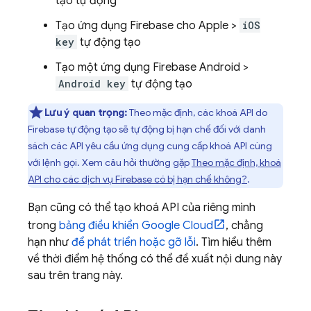
tạo tự động
Tạo ứng dụng Firebase cho Apple >
iOS
key
tự động tạo
Tạo một ứng dụng Firebase Android >
Android key
tự động tạo
Lưu ý quan trọng:
Theo mặc định, các khoá API do
Firebase tự động tạo sẽ tự động bị hạn chế đối với danh
sách các API yêu cầu ứng dụng cung cấp khoá API cùng
với lệnh gọi. Xem câu hỏi thường gặp
Theo mặc định, khoá
API cho các dịch vụ Firebase có bị hạn chế không?
.
Bạn cũng có thể tạo khoá API của riêng mình
trong
bảng điều khiển
Google Cloud
, chẳng
hạn như
để phát triển hoặc gỡ lỗi
. Tìm hiểu thêm
về thời điểm hệ thống có thể đề xuất nội dung này
sau trên trang này.