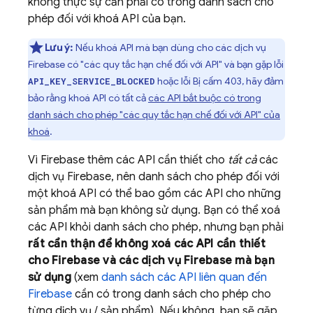
không thực sự cần phải có trong danh sách cho
phép đối với khoá API của bạn.
Lưu ý:
Nếu khoá API mà bạn dùng cho các dịch vụ
Firebase có "các quy tắc hạn chế đối với API" và bạn gặp lỗi
hoặc lỗi Bị cấm 403, hãy đảm
API_KEY_SERVICE_BLOCKED
bảo rằng khoá API có tất cả
các API bắt buộc có trong
danh sách cho phép "các quy tắc hạn chế đối với API" của
khoá
.
Vì Firebase thêm các API cần thiết cho
tất cả
các
dịch vụ Firebase, nên danh sách cho phép đối với
một khoá API có thể bao gồm các API cho những
sản phẩm mà bạn không sử dụng. Bạn có thể xoá
các API khỏi danh sách cho phép, nhưng bạn phải
rất cẩn thận để không xoá các API cần thiết
cho Firebase và các dịch vụ Firebase mà bạn
sử dụng
(xem
danh sách các API liên quan đến
Firebase
cần có trong danh sách cho phép cho
từng dịch vụ / sản phẩm). Nếu không, bạn sẽ gặp