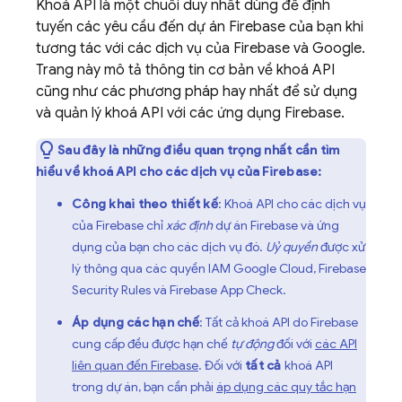
Khoá API là một chuỗi duy nhất dùng để định
tuyến các yêu cầu đến dự án Firebase của bạn khi
tương tác với các dịch vụ của Firebase và Google.
Trang này mô tả thông tin cơ bản về khoá API
cũng như các phương pháp hay nhất để sử dụng
và quản lý khoá API với các ứng dụng Firebase.
Sau đây là những điều quan trọng nhất cần tìm
hiểu về khoá API cho các dịch vụ của Firebase:
Công khai theo thiết kế
: Khoá API cho các dịch vụ
của Firebase chỉ
xác định
dự án Firebase và ứng
dụng của bạn cho các dịch vụ đó.
Uỷ quyền
được xử
lý thông qua các quyền IAM
Google Cloud
,
Firebase
Security Rules
và
Firebase App Check
.
Áp dụng các hạn chế
: Tất cả khoá API do Firebase
cung cấp đều được hạn chế
tự động
đối với
các API
liên quan đến Firebase
. Đối với
tất cả
khoá API
trong dự án, bạn cần phải
áp dụng các quy tắc hạn