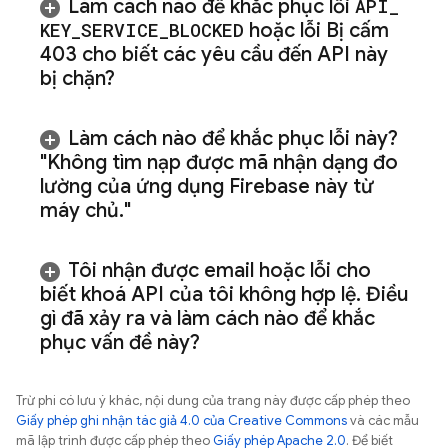
Làm cách nào để khắc phục lỗi
API
_
KEY
_
SERVICE
_
BLOCKED
hoặc lỗi Bị cấm
403 cho biết các yêu cầu đến API này
bị chặn?
Làm cách nào để khắc phục lỗi này?
"Không tìm nạp được mã nhận dạng đo
lường của ứng dụng Firebase này từ
máy chủ
.
"
Tôi nhận được email hoặc lỗi cho
biết khoá API của tôi không hợp lệ
.
Điều
gì đã xảy ra và làm cách nào để khắc
phục vấn đề này?
Trừ phi có lưu ý khác, nội dung của trang này được cấp phép theo
Giấy phép ghi nhận tác giả 4.0 của Creative Commons
và các mẫu
mã lập trình được cấp phép theo
Giấy phép Apache 2.0
. Để biết