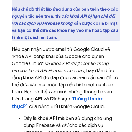
Nếu chế độ thiết lập ứng dụng của bạn tuân theo các
nguyên tắc nêu trên, thì
các khoá API bị hạn chế đối
với các dịch vụ Firebase
không
cần được coi là bí mật
và bạn có thể đưa các khoá này vào mã hoặc tệp cấu
hình một cách an toàn.
Nếu bạn nhận được email từ
Google Cloud
về
"khoá API công khai của Google cho dự án
Google Cloud
"
và khoá API được liệt kê trong
email là khoá API Firebase của bạn
, hãy đảm bảo
rằng khoá API đó đáp ứng các yêu cầu sau để có
thể đưa vào mã hoặc tệp cấu hình một cách an
toàn. Bạn có thể xác minh những thông tin sau
trên trang
API và Dịch vụ
>
Thông tin xác
thực
của bảng điều khiển
Google Cloud
.
Đây là khoá API mà bạn sử dụng cho ứng
dụng Firebase và
chỉ
cho các dịch vụ