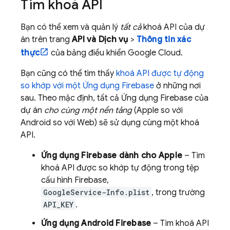
Tìm khoá API
Bạn có thể xem và quản lý
tất cả
khoá API của dự
án trên trang
API và Dịch vụ
>
Thông tin xác
thực
của bảng điều khiển
Google Cloud
.
Bạn cũng có thể tìm thấy
khoá API được tự động
so khớp với một Ứng dụng Firebase
ở những nơi
sau. Theo mặc định, tất cả Ứng dụng Firebase của
dự án
cho cùng một nền tảng
(Apple so với
Android so với Web) sẽ sử dụng cùng một khoá
API.
Ứng dụng Firebase dành cho Apple
– Tìm
khoá API được so khớp tự động trong tệp
cấu hình Firebase,
GoogleService-Info.plist
, trong trường
API_KEY
.
Ứng dụng Android Firebase
– Tìm khoá API