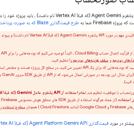
پلتفرم Agent
Gemini (که قبلاً Vertex AI نام داشت)
، باید پروژه خود را
ژه Firebase شما به
طرح قیمت‌گذاری Blaze که به صورت پرداخت در حین استفاده است،
 کلیدی مهم در مورد
API
پلتفرم Agent
Gemini (که قبلاً Vertex AI نام داشت)
و پیوند 
از فرآیند اتصال حساب
Cloud Billing
، اکیداً توصیه می‌کنیم که بودجه‌هایی را برای API
رهای بودجه
و
سقف هزینه‌های بودجه را
تنظیم کنید.
 یک API تعیین می‌کنید، در سطح کل پروژه هستند و مختص استفاده از API از طریق
ثال، این بودجه در صورتی اعمال می‌شود که از API از طریق SDK سرور GenAI یا Genkit در همان پروژه
 کنید).
ورتحساب با موفقیت تنظیم شد،
تمام استفاده
از
API
پلتفرم عامل
Gemini (که قبلاً Vertex AI نام داشت)
 استفاده
(از جمله هرگونه استفاده از طریق SDK های
منطق هوش مصنوعی Firebase
)
Fireb و
Google Cloud
(مانند
Cloud Firestore
) همچنان
سطوح استفاده را
یشتر در مورد
قیمت‌گذاری
Gemini API (که قبلاً Vertex AI نام داشت)
Agent Platform