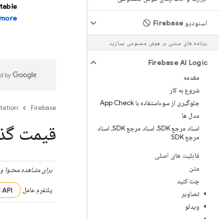
stable
more.
استودیو Firebase
برنامه های مبتنی بر هوش مصنوعی بسازید
Firebase AI Logic
مقدمه
شروع به کار
جلوگیری از سوءاستفاده با App Check
tation
Firebase
مدل ها
قیمت گذا
اسناد مرجع SDK، اسناد مرجع SDK، اسناد
مرجع SDK
قابلیت های اصلی
متن
برای مشاهده محتوا و 
چت کنید
پلتفرم عامل
API توسعه‌دهنده Gemini،
تصاویر
ویدئو