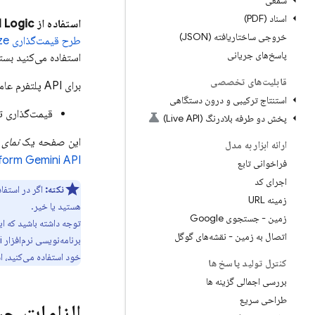
سمعی
اسناد (PDF)
استفاده از
I Logic
خروجی ساختاریافته (JSON)
طرح قیمت‌گذاری Blaze با پرداخت در محل
پاسخ‌های جریانی
استفاده می‌کنید بست
قابلیت‌های تخصصی
برای
API
پلتفرم عام
استنتاج ترکیبی و درون دستگاهی
قیمت‌گذاری ت
پخش دو طرفه بلادرنگ (Live API)
این صفحه یک
نمای 
ارائه ابزار به مدل
Gemini API (که قبلاً Vertex AI نام داشت)
tform
فراخوانی تابع
اجرای کد
نکته:
اگر در استفا
زمینه URL
هستید یا خیر.
زمین - جستجوی Google
توجه داشته باشید که این
اتصال به زمین - نقشه‌های گوگل
برنامه‌نویسی نرم‌افزار
ini
خود استفاده می‌کنید، ا
کنترل تولید پاسخ ها
بررسی اجمالی گزینه ها
طراحی سریع
الزامات 