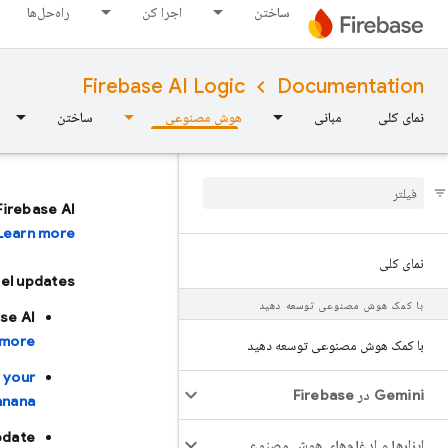
ساختن
اجرا کن
راه‌حل‌ها
Firebase AI Logic
Documentation
نمای کلی
مبانی
هوش مصنوعی
ساختن
Firebase AI
Learn more.
نمای کلی
l updates:
با کمک هوش مصنوعی توسعه دهید
ase AI
more.
با کمک هوش مصنوعی توسعه دهید
 your
Gemini در Firebase
nana.
pdate
ابزارها و ادغام‌های هوش مصنوعی