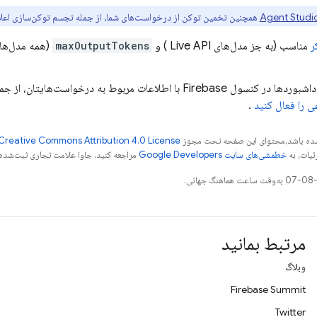
Agent Studi
همچنین تخمین توکن از درخواست‌های شما، از جمله تجسم توکن‌سازی اعلان 
ر
مناسب (به جز مدل‌های
Live API
) و
maxOutputTokens
(همه مدل‌ها)
داشبوردها در کنسول
Firebase
با اطلاعات مربوط به درخواست‌هایتان، از جمل
را فعال کنید
.
ر شده باشد،‌محتوای این صفحه تحت مجوز
Creative Commons Attribution 4.0 License
ئیات، به
خطمشی‌های سایت Google Developers‏
مراجعه کنید. جاوا علامت تجاری ثبت‌شده Oracle و/یا شرکت‌های وابسته به آن است
مرتبط بمانید
وبلاگ
Firebase Summit
Twitter