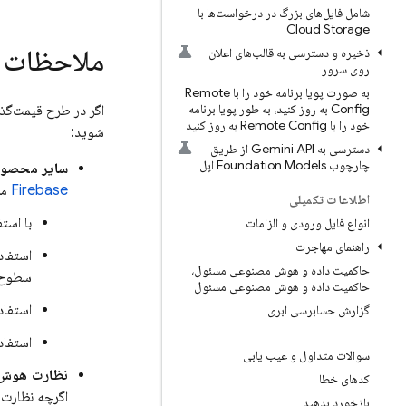
شامل فایل‌های بزرگ در درخواست‌ها با
Cloud Storage
ملاحظات دی
ذخیره و دسترسی به قالب‌های اعلان
روی سرور
به صورت پویا برنامه خود را با Remote
Config به روز کنید، به طور پویا برنامه
اگر در طرح قیمت‌گذاری Blaze هستید، ممکن است هنگام استفاده از سایر مح
خود را با Remote Config به روز کنید
شوید:
دسترسی به Gemini API از طریق
چارچوب Foundation Models اپل
سایر محصولات Firebase ممکن است هزینه‌های
Firebase
مر
اطلاعات تکمیلی
با است
انواع فایل ورودی و الزامات
راهنمای مهاجرت
استفاد
حاکمیت داده و هوش مصنوعی مسئول،
سطوح ا
حاکمیت داده و هوش مصنوعی مسئول
استفاد
گزارش حسابرسی ابری
استفاده از ه
سوالات متداول و عیب یابی
نظارت هوش
کدهای خطا
اگرچه نظار
بازخورد بدهید