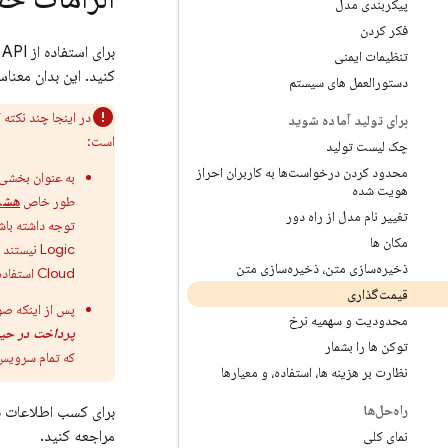
پیکربندی مدل
فکر کردن
برای استفاده
از API
تنظیمات ایمنی
کنید. این بدان معناست که پرو
دستورالعمل های سیستم
در اینجا چند نکته
برای تولید آماده شوید
است:
چک لیست تولید
محدود کردن درخواست‌ها به کاربران احراز
به عنوان بخشی 
هویت شده
طور خاص
هشدا
تغییر نام مدل از راه دور
توجه داشته باشید که بودجه‌هایی که برای
مکان ها
Logic
نیستند (برای م
ذخیره‌سازی متن، ذخیره‌سازی متن
Cloud
استفاده
قیمت‌گذاری
پس از اینکه ص
محدودیت و سهمیه نرخ
پرداخت در حین
توکن ها را بشمار
که تمام سرویس‌های ase
نظارت بر هزینه ها، استفاده، و معیارها
راه‌حل‌ها
برای کسب اطلاعات ب
مراجعه کنید.
نمای کلی