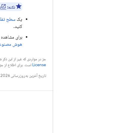
نکته:
o
یک
سطح تفک
کنید.
برای مشاهده 
هوش مصنوعی 
جز در مواردی که غیر از این ذک
License
است. برای اطلاع از جز
تاریخ آخرین به‌روزرسانی 2026-08-07 به‌وقت ساعت هماهنگ جهانی.
بدانید
راهنما
مرجع
نمونه