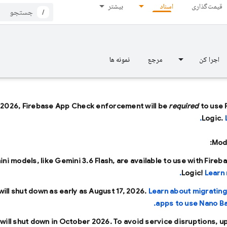
قیمت‌گذاری
اسناد
بیشتر
/
اجرا کن
مرجع
نمونه ها
 2026, Firebase App Check enforcement will be
required
to use 
Logic.
Mode
ini models, like
Gemini 3.6 Flash
, are available to use with Fireb
Logic!
Learn 
will shut down as early as
August 17, 2026
.
Learn about migrating
apps to use Nano Ba
will shut down in
October 2026
. To avoid service disruptions, u