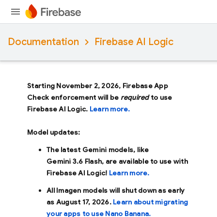
Documentation
Firebase AI Logic
Starting November 2, 2026, Firebase App
Check enforcement will be
required
to use
Firebase AI Logic.
Learn more.
Model updates:
The latest Gemini models, like
Gemini 3.6 Flash
, are available to use with
Firebase AI Logic!
Learn more.
All Imagen models will shut down as early
as
August 17, 2026
.
Learn about migrating
your apps to use Nano Banana.