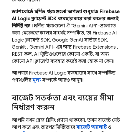
দেখতে পারেন।
ড্যাশবোর্ডে প্রদর্শিত খরচগুলো অগত্যা শুধুমাত্র
Firebase
AI Logic
ক্লায়েন্ট SDK ব্যবহার করে করা কলের জন্যই
নির্দিষ্ট
নয়
।
প্রদর্শিত খরচগুলো ঐ "Gemini API"-গুলোতে
করা
যেকোনো
কলের সাথেই সম্পর্কিত, তা
Firebase AI
Logic
ক্লায়েন্ট SDK, Google GenAI সার্ভার SDK,
Genkit
,
Gemini API-
এর জন্য
Firebase Extensions
,
REST কল, AI স্টুডিওগুলোর কোনো একটি, বা অন্য
কোনো API ক্লায়েন্ট ব্যবহার করেই করা হোক না কেন।
আপনার
Firebase AI Logic
ব্যবহারের সাথে সম্পর্কিত
পণ্যগুলির
মূল্য
সম্পর্কে আরও জানুন।
বাজেট সতর্কতা এবং ব্যয়ের সীমা
নির্ধারণ করুন
আপনি যখন ব্লেজ প্রাইসিং প্ল্যানে থাকবেন, তখন বাজেট সেট
আপ করে এবং তারপর নির্দিষ্টভাবে
বাজেট অ্যালার্ট
ও