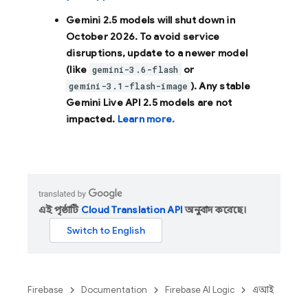
Gemini 2.5 models will shut down in
October 2026
. To avoid service
disruptions, update to a newer model
(like
or
gemini-3.6-flash
). Any stable
gemini-3.1-flash-image
Gemini Live API 2.5 models are not
impacted.
Learn more.
এই পৃষ্ঠাটি
Cloud Translation API
অনুবাদ করেছে।
Firebase
Documentation
Firebase AI Logic
এআই