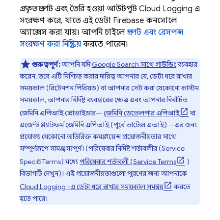
প্রকৃত
প্রম্পট এবং তৈরি হওয়া আউটপুট
Cloud Logging
এ
সংরক্ষণ করে, যাতে এই ডেটা
Firebase
কনসোলে
অ্যাক্সেস করা যায়। আপনি চাইলে
প্রম্পট এবং রেসপন্স
সংরক্ষণ করা নিষ্ক্রিয়
করতে পারেন।
গুরুত্বপূর্ণ:
আপনি যদি
Google Search
সাথে গ্রাউন্ডিং
ব্যবহার
করেন, তবে এটি নিশ্চিত করার দায়িত্ব আপনার যে, ডেটা ধরে রাখার
সময়কাল (রিটেনশন পিরিয়ড) বা আপনার সেট করা যেকোনো কাস্টম
সময়কাল, আপনার নির্দিষ্ট ব্যবহারের ক্ষেত্র এবং আপনার নির্বাচিত
জেমিনি এপিআই
প্রোভাইডার—
জেমিনি ডেভেলপার এপিআই
বা
এজেন্ট প্ল্যাটফর্ম
জেমিনি এপিআই (পূর্বে ভার্টেক্স এআই)
—এর জন্য
প্রযোজ্য যেকোনো অতিরিক্ত কমপ্লায়েন্স প্রয়োজনীয়তার সাথে
সম্পূর্ণরূপে সামঞ্জস্যপূর্ণ। (পরিষেবার নির্দিষ্ট শর্তাবলীর (Service
Specific Terms) মধ্যে
পরিষেবার শর্তাবলী (Service Terms
)
বিভাগটি দেখুন)। এই প্রয়োজনীয়তাগুলো পূরণের জন্য আপনাকে
Cloud Logging
-এ ডেটা ধরে রাখার সময়কাল সমন্বয়
করতে
হতে পারে।