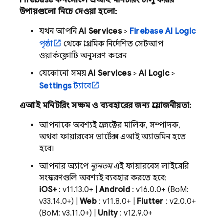
Firebase
কনসোলে এআই মনিটরিং চালু করার
উপায়গুলো নিচে দেওয়া হলো:
যখন আপনি
AI Services
>
Firebase AI Logic
পৃষ্ঠা
থেকে প্রাথমিক নির্দেশিত সেটআপ
ওয়ার্কফ্লোটি অনুসরণ করেন
যেকোনো সময়
AI Services
>
AI Logic
>
Settings
ট্যাবে
এআই মনিটরিং সক্ষম ও ব্যবহারের জন্য প্রয়োজনীয়তা:
আপনাকে অবশ্যই প্রজেক্টের মালিক, সম্পাদক,
অথবা ফায়ারবেস ভার্টেক্স এআই অ্যাডমিন হতে
হবে।
আপনার অ্যাপে
ন্যূনতম
এই ফায়ারবেস লাইব্রেরি
সংস্করণগুলি অবশ্যই ব্যবহার করতে হবে:
iOS+
: v11.13.0+ |
Android
: v16.0.0+ (BoM:
v33.14.0+) |
Web
: v11.8.0+ |
Flutter
: v2.0.0+
(BoM: v3.11.0+) |
Unity
: v12.9.0+