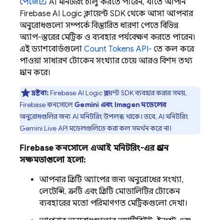
পেজে
AI মনিটরিং চালু করতে পারেন, যাতে আপনি
Firebase AI Logic
ক্লায়েন্ট SDK থেকে আসা আপনার
অনুরোধগুলো সম্পর্কে বিস্তারিত ধারণা পেতে বিভিন্ন
অ্যাপ-স্তরের মেট্রিক ও ব্যবহার পর্যবেক্ষণ করতে পারেন।
এই ড্যাশবোর্ডগুলো
Count Tokens API-
তে কল করে
পাওয়া সাধারণ টোকেন সংখ্যার চেয়ে আরও বিশদ তথ্য
প্রদান করে।
দ্রষ্টব্য:
Firebase AI Logic
ক্লায়েন্ট SDK ব্যবহার করার সময়,
Firebase
কনসোলে
Gemini
এবং
Imagen
মডেলের
অনুরোধগুলির জন্য AI মনিটরিং উপলব্ধ থাকে। তবে, AI মনিটরিং
Gemini Live API
মডেলগুলিতে করা কল সমর্থন করে না।
Firebase
কনসোলে এআই মনিটরিং-এর প্রধান
সক্ষমতাগুলো হলো:
আপনার প্রতিটি অ্যাপের জন্য অনুরোধের সংখ্যা,
লেটেন্সি, ত্রুটি এবং প্রতিটি মোডালিটির টোকেন
ব্যবহারের মতো পরিমাণগত মেট্রিকগুলো দেখা।