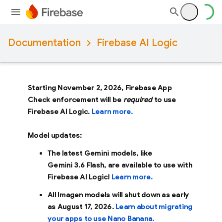
Documentation
Firebase AI Logic
Starting November 2, 2026, Firebase App
Check enforcement will be
required
to use
Firebase AI Logic.
Learn more.
Model updates:
The latest Gemini models, like
Gemini 3.6 Flash
, are available to use with
Firebase AI Logic!
Learn more.
All Imagen models will shut down as early
as
August 17, 2026
.
Learn about migrating
your apps to use Nano Banana.