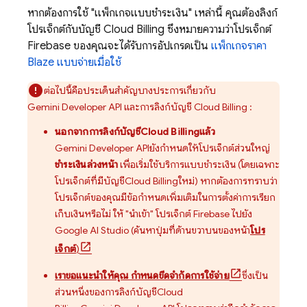
หากต้องการใช้ "แพ็กเกจแบบชำระเงิน" เหล่านี้ คุณต้องลิงก์
โปรเจ็กต์กับบัญชี
Cloud Billing
ซึ่งหมายความว่าโปรเจ็กต์
Firebase ของคุณจะได้รับการอัปเกรดเป็น
แพ็กเกจราคา
Blaze แบบจ่ายเมื่อใช้
ต่อไปนี้คือประเด็นสำคัญบางประการเกี่ยวกับ
Gemini Developer API
และการลิงก์บัญชี
Cloud Billing
:
นอกจากการลิงก์บัญชี
Cloud Billing
แล้ว
Gemini Developer API
ยังกำหนดให้โปรเจ็กต์ส่วนใหญ่
ชำระเงินล่วงหน้า
เพื่อเริ่มใช้บริการแบบชำระเงิน (โดยเฉพาะ
โปรเจ็กต์ที่มีบัญชี
Cloud Billing
ใหม่) หากต้องการทราบว่า
โปรเจ็กต์ของคุณมีข้อกำหนดเพิ่มเติมในการตั้งค่าการเรียก
เก็บเงินหรือไม่ ให้ "นำเข้า" โปรเจ็กต์ Firebase ไปยัง
Google AI Studio
(ค้นหาปุ่มที่ด้านขวาบนของหน้า
โปร
เจ็กต์
)
เราขอแนะนำให้คุณ กำหนดขีดจำกัดการใช้จ่าย
ซึ่งเป็น
ส่วนหนึ่งของการลิงก์บัญชี
Cloud