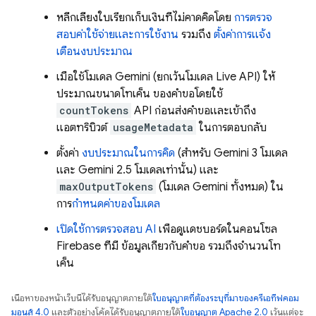
หลีกเลี่ยงใบเรียกเก็บเงินที่ไม่คาดคิดโดย
การตรวจ
สอบค่าใช้จ่ายและการใช้งาน
รวมถึง
ตั้งค่าการแจ้ง
เตือนงบประมาณ
เมื่อใช้โมเดล
Gemini
(ยกเว้นโมเดล
Live API
) ให้
ประมาณขนาดโทเค็น
ของคำขอโดยใช้
countTokens
API ก่อนส่งคำขอและเข้าถึง
แอตทริบิวต์
usageMetadata
ในการตอบกลับ
ตั้งค่า
งบประมาณในการคิด
(สำหรับ
Gemini
3 โมเดล
และ
Gemini
2.5 โมเดลเท่านั้น) และ
maxOutputTokens
(โมเดล
Gemini
ทั้งหมด) ใน
การ
กำหนดค่าของโมเดล
เปิดใช้การตรวจสอบ AI
เพื่อดูแดชบอร์ดในคอนโซล
Firebase
ที่มี ข้อมูลเกี่ยวกับคำขอ รวมถึงจำนวนโท
เค็น
เนื้อหาของหน้าเว็บนี้ได้รับอนุญาตภายใต้
ใบอนุญาตที่ต้องระบุที่มาของครีเอทีฟคอม
มอนส์ 4.0
และตัวอย่างโค้ดได้รับอนุญาตภายใต้
ใบอนุญาต Apache 2.0
เว้นแต่จะ