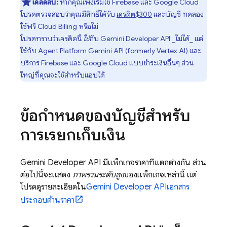
เคล็ดลับ:
หากคุณเพิ่งเริ่มใช้ Firebase และ
Google Cloud
โปรดตรวจสอบว่าคุณมีสิทธิ์ได้รับ
เครดิต$300
และบัญชี ทดลอง
ใช้ฟรี
Cloud Billing
หรือไม่
โปรดทราบว่าเครดิตนี้
ใช้
กับ
Gemini Developer API
_ไม่ได้_ แต่
ใช้กับ
Agent Platform
Gemini API (formerly Vertex AI)
และ
บริการ Firebase และ
Google Cloud
แบบชำระเงินอื่นๆ ส่วน
ใหญ่ที่คุณจะใช้สำหรับแอปได้
ข้อกำหนดของบัญชีสำหรับ
การเรียกเก็บเงิน
Gemini Developer API
มีแพ็กเกจราคาที่แตกต่างกัน ส่วน
ต่อไปนี้จะแสดง
ภาพรวมระดับสูง
ของแพ็กเกจเหล่านี้ แต่
โปรดดูรายละเอียดใน
Gemini Developer API
เอกสาร
ประกอบด้านราคา