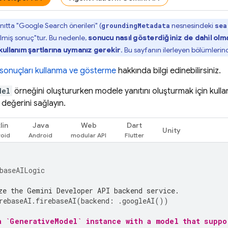
nıtta "
Google Search
önerileri" (
nesnesindeki
groundingMetadata
sea
ilmiş sonuç"tur. Bu nedenle,
sonucu nasıl gösterdiğiniz de dahil olm
ullanım şartlarına uymanız gerekir
. Bu sayfanın ilerleyen bölümlerin
ş sonuçları kullanma ve gösterme
hakkında bilgi edinebilirsiniz.
del
örneğini oluştururken modele yanıtını oluşturmak için kulla
değerini sağlayın.
lin
Java
Web
Dart
Unity
baseAILogic
ze the Gemini Developer API backend service.
rebaseAI
.
firebaseAI
(
backend
:
.
googleAI
())
a `GenerativeModel` instance with a model that suppo