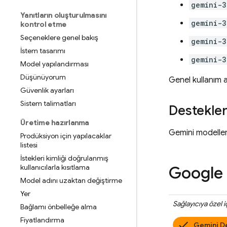
gemini-3
Yanıtların oluşturulmasını
gemini-3
kontrol etme
Seçeneklere genel bakış
gemini-3
İstem tasarımı
gemini-3
Model yapılandırması
Düşünüyorum
Genel kullanım 
Güvenlik ayarları
Sistem talimatları
Desteklen
Üretime hazırlanma
Gemini
modeller
Prodüksiyon için yapılacaklar
listesi
İstekleri kimliği doğrulanmış
kullanıcılarla kısıtlama
Google
Model adını uzaktan değiştirme
Yer
Sağlayıcıya özel 
Bağlamı önbelleğe alma
Fiyatlandırma
Gemini D