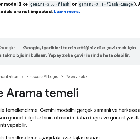
r model (like
or
).
gemini-3.6-flash
gemini-3.1-flash-image
models are not impacted.
Learn more.
Google, içerikleri tercih ettiğiniz dile çevirmek için
teknolojisini kullanır. Yapay zeka çevirilerinde hata olabilir.
entation
Firebase AI Logic
Yapay zeka
e Arama temeli
ile temellendirme,
Gemini
modelini gerçek zamanlı ve herkese aç
n güncel bilgi tarihinin ötesinde daha doğru ve güncel yanıtlar
tı yapabilir.
ile temellendirme aşağıdaki avantajları sunar: