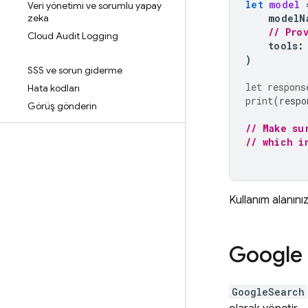
let
model
Veri yönetimi ve sorumlu yapay
zeka
modelN
// Pro
Cloud Audit Logging
tools
:
)
SSS ve sorun giderme
let
respons
Hata kodları
print
(
respo
Görüş gönderin
// Make su
// which i
Kullanım alanın
Google
GoogleSearch