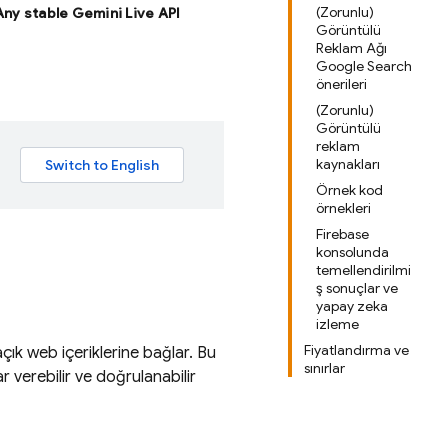
(Zorunlu)
 Any stable Gemini Live API
Görüntülü
Reklam Ağı
Google Search
önerileri
(Zorunlu)
Görüntülü
reklam
kaynakları
Örnek kod
örnekleri
Firebase
konsolunda
temellendirilmi
ş sonuçlar ve
yapay zeka
izleme
Fiyatlandırma ve
ık web içeriklerine bağlar. Bu
sınırlar
 verebilir ve doğrulanabilir