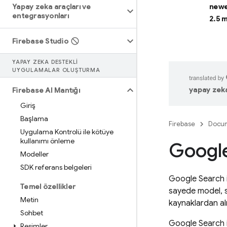
Yapay zeka araçları ve
newe
entegrasyonları
2.5 
Firebase Studio
YAPAY ZEKA DESTEKLI
UYGULAMALAR OLUŞTURMA
yapay zeka 
Firebase AI Mantığı
Giriş
Başlama
Firebase
Docum
Uygulama Kontrolü ile kötüye
kullanımı önleme
Googl
Modeller
SDK referans belgeleri
Google Search
Temel özellikler
sayede model, so
Metin
kaynaklardan alın
Sohbet
Google Search
Resimler