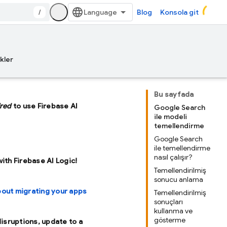
/
Blog
Konsola git
kler
Bu sayfada
ired
to use Firebase AI
Google Search
ile modeli
temellendirme
Google Search
ile temellendirme
nasıl çalışır?
with Firebase AI Logic!
Temellendirilmiş
sonucu anlama
bout migrating your apps
Temellendirilmiş
sonuçları
kullanma ve
gösterme
disruptions, update to a