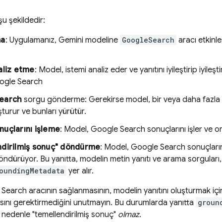
şu şekildedir:
ma
: Uygulamanız,
Gemini
modeline
GoogleSearch
aracı etkinleş
aliz etme
: Model, istemi analiz eder ve yanıtını iyileştirip iyile
ogle Search
earch
sorgu gönderme: Gerekirse model, bir veya daha fazl
şturur ve bunları yürütür.
uçlarını işleme
: Model,
Google Search
sonuçlarını işler ve or
ndirilmiş sonuç" döndürme
: Model,
Google Search
sonuçların
döndürüyor. Bu yanıtta, modelin metin yanıtı ve arama sorguları
oundingMetadata
yer alır.
 Search
aracının sağlanmasının, modelin yanıtını oluşturmak i
asını gerektirmediğini unutmayın. Bu durumlarda yanıtta
groun
nedenle "temellendirilmiş sonuç"
olmaz
.