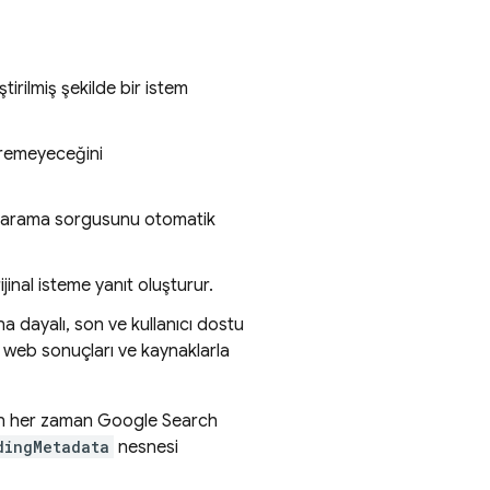
tirilmiş şekilde bir istem
ştiremeyeceğini
a arama sorgusunu otomatik
ijinal isteme yanıt oluşturur.
a dayalı, son ve kullanıcı dostu
, web sonuçları ve kaynaklarla
çin her zaman
Google Search
dingMetadata
nesnesi