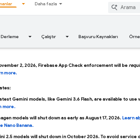
anlar
Daha fazla
Derleme
Çalıştır
Başvuru Kaynakları
Örne
ovember 2, 2026, Firebase App Check enforcement will be
requ
rn more.
ates:
latest Gemini models, like
Gemini 3.6 Flash
, are available to use 
n more.
Imagen models will shut down as early as
August 17, 2026
.
Learn a
se Nano Banana.
ni 2.5 models will shut down in
October 2026
. To avoid service 