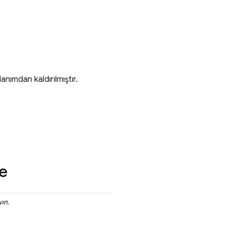
anımdan kaldırılmıştır.
e
yın.