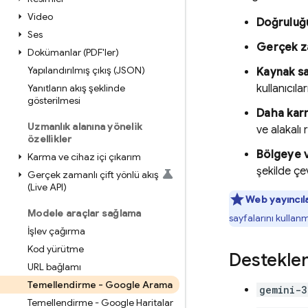
Video
Doğruluğ
Ses
Gerçek za
Dokümanlar (PDF'ler)
Yapılandırılmış çıkış (JSON)
Kaynak s
Yanıtların akış şeklinde
kullanıcıla
gösterilmesi
Daha kar
Uzmanlık alanına yönelik
ve alakalı 
özellikler
Bölgeye v
Karma ve cihaz içi çıkarım
şekilde çev
Gerçek zamanlı çift yönlü akış
(Live API)
Web yayıncıla
Modele araçlar sağlama
sayfalarını kullan
İşlev çağırma
Kod yürütme
Destekle
URL bağlamı
Temellendirme - Google Arama
gemini-3
Temellendirme - Google Haritalar