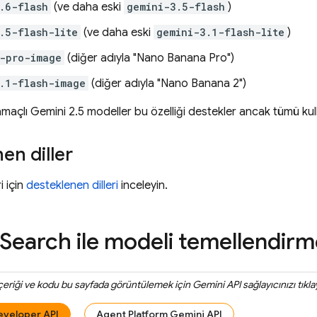
.6-flash
(ve daha eski
gemini-3.5-flash
)
.5-flash-lite
(ve daha eski
gemini-3.1-flash-lite
)
-pro-image
(diğer adıyla "Nano Banana Pro")
.1-flash-image
(diğer adıyla "Nano Banana 2")
amaçlı
Gemini 2.5
modeller bu özelliği destekler ancak tümü kull
en diller
i için
desteklenen dilleri
inceleyin.
 Search
ile modeli temellendirm
içeriği ve kodu bu sayfada görüntülemek için
Gemini API
sağlayıcınızı tıkla
eveloper API
Agent Platform Gemini API