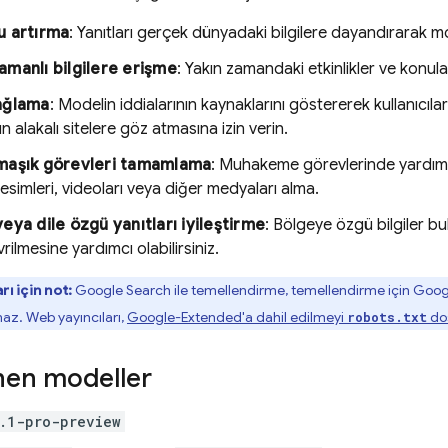
u artırma
: Yanıtları gerçek dünyadaki bilgilere dayandırarak mo
manlı bilgilere erişme
: Yakın zamandaki etkinlikler ve konularl
ağlama
: Modelin iddialarının kaynaklarını göstererek kullanıcıl
rın alakalı sitelere göz atmasına izin verin.
maşık görevleri tamamlama
: Muhakeme görevlerinde yardımc
resimleri, videoları veya diğer medyaları alma.
eya dile özgü yanıtları iyileştirme
: Bölgeye özgü bilgiler bu
rilmesine yardımcı olabilirsiniz.
rı için not:
Google Search
ile temellendirme, temellendirme için Goo
maz. Web yayıncıları,
Google-Extended'a dahil edilmeyi
dos
robots.txt
nen modeller
.1-pro-preview