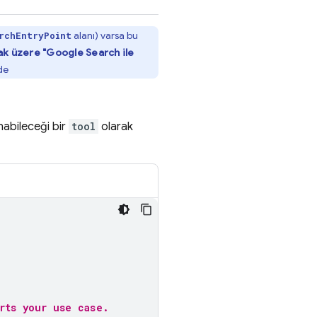
alanı) varsa bu
rchEntryPoint
ak üzere "
Google Search
ile
de
nabileceği bir
tool
olarak
rts your use case.