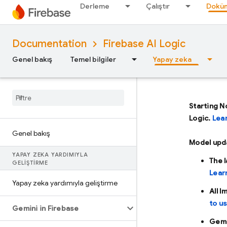
Derleme
Çalıştır
Doküm
Documentation
Firebase AI Logic
Genel bakış
Temel bilgiler
Yapay zeka
Starting N
Logic.
Lea
Genel bakış
Model upd
YAPAY ZEKA YARDIMIYLA
The 
GELIŞTIRME
Lear
Yapay zeka yardımıyla geliştirme
All 
to u
Gemini in Firebase
Gemi