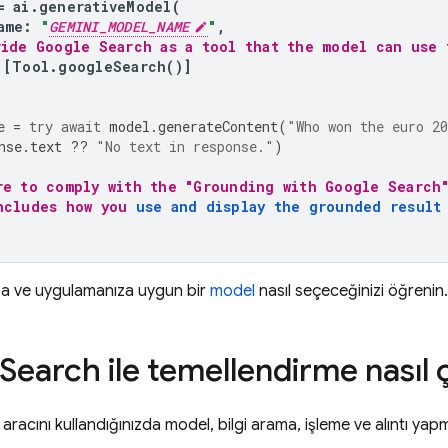
=
ai
.
generativeModel
(
ame
:
"
GEMINI_MODEL_NAME
"
,
vide Google Search as a tool that the model can use 
[
Tool
.
googleSearch
()]
e
=
try
await
model
.
generateContent
(
"Who won the euro 2
nse
.
text
??
"No text in response."
)
re to comply with the "Grounding with Google Search
ncludes how you 
use and display the grounded result
ıza ve uygulamanıza uygun bir
model
nasıl seçeceğinizi öğrenin.
 Search
ile temellendirme nasıl ç
aracını kullandığınızda model, bilgi arama, işleme ve alıntı yapm