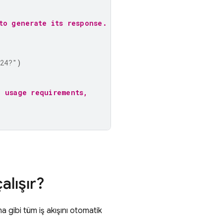
to generate its response.
024?"
)
" usage requirements,
alışır?
a gibi tüm iş akışını otomatik