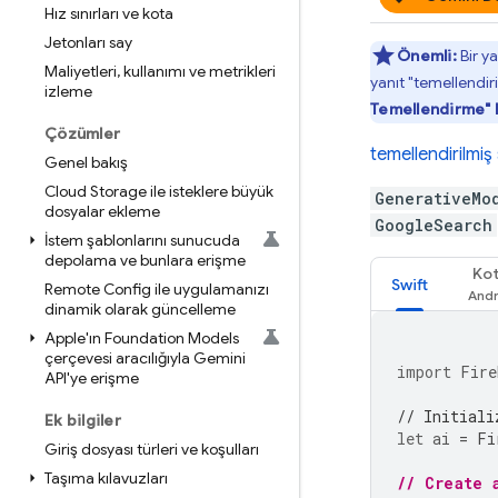
Hız sınırları ve kota
Jetonları say
Önemli:
Bir ya
Maliyetleri
,
kullanımı ve metrikleri
yanıt "temellendir
izleme
Temellendirme" k
Çözümler
temellendirilmi
Genel bakış
Cloud Storage ile isteklere büyük
GenerativeMo
dosyalar ekleme
GoogleSearch
İstem şablonlarını sunucuda
depolama ve bunlara erişme
Kot
Swift
Remote Config ile uygulamanızı
dinamik olarak güncelleme
Apple'ın Foundation Models
çerçevesi aracılığıyla Gemini
import
Fire
API'ye erişme
// Initiali
Ek bilgiler
let
ai
=
Fi
Giriş dosyası türleri ve koşulları
Taşıma kılavuzları
// Create 