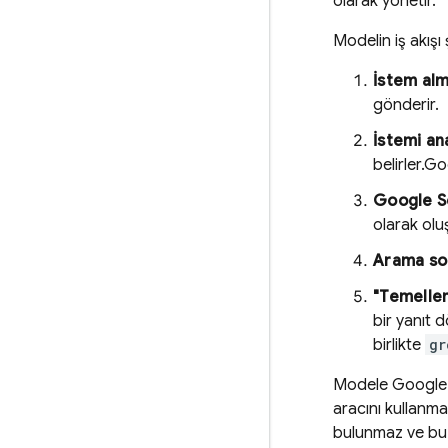
olarak yönetir.
Modelin iş akışı 
İstem al
gönderir.
İstemi an
belirler.
Go
Google S
olarak olu
Arama son
"Temelle
bir yanıt 
birlikte
gr
Modele
Google
aracını kullanm
bulunmaz ve bu 