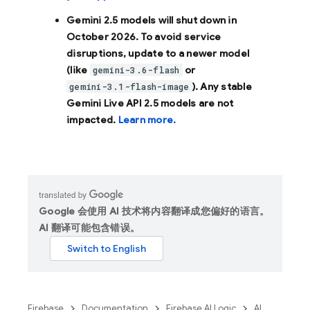
Gemini 2.5 models will shut down in
October 2026
. To avoid service
disruptions, update to a newer model
(like
or
gemini-3.6-flash
). Any stable
gemini-3.1-flash-image
Gemini Live API 2.5 models are not
impacted.
Learn more.
Google 会使用 AI 技术将内容翻译成您偏好的语言。
AI 翻译可能包含错误。
Firebase
Documentation
Firebase AI Logic
AI