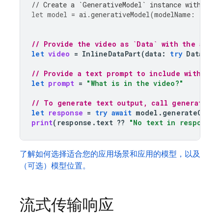
// Create a `GenerativeModel` instance with a m
let
model
=
ai
.
generativeModel
(
modelName
:
"gemi
// Provide the video as `Data` with the appr
let
video
=
InlineDataPart
(
data
:
try
Data
(
co
// Provide a text prompt to include with the
let
prompt
=
"What is in the video?"
// To generate text output, call generateCon
let
response
=
try
await
model
.
generateConte
print
(
response
.
text
??
"No text in response.
了解如何选择适合您的应用场景和应用的模型，以及
（可选）模型位置。
流式传输响应