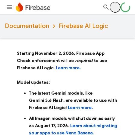
Documentation
Firebase AI Logic
Starting November 2, 2026, Firebase App
Check enforcement will be
required
to use
Firebase AI Logic.
Learn more.
Model updates:
The latest Gemini models, like
Gemini 3.6 Flash
, are available to use with
Firebase AI Logic!
Learn more.
All Imagen models will shut down as early
as
August 17, 2026
.
Learn about migrating
your apps to use Nano Banana.