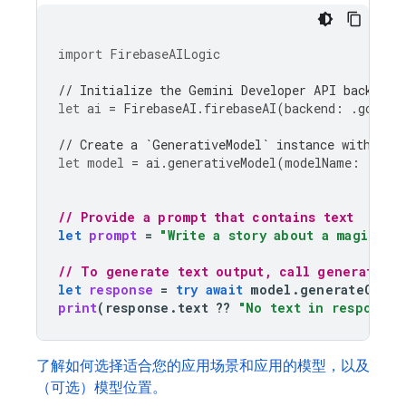
import
FirebaseAILogic
// Initialize the Gemini Developer API backend 
let
ai
=
FirebaseAI
.
firebaseAI
(
backend
:
.
google
// Create a `GenerativeModel` instance with a m
let
model
=
ai
.
generativeModel
(
modelName
:
"gemi
// Provide a prompt that contains text
let
prompt
=
"Write a story about a magic ba
// To generate text output, call generateCon
let
response
=
try
await
model
.
generateConte
print
(
response
.
text
??
"No text in response.
了解如何选择适合您的应用场景和应用的模型，以及
（可选）模型位置。