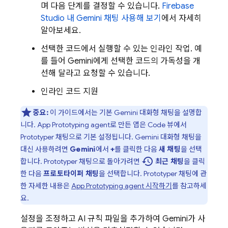
며 다음 단계를 결정할 수 있습니다.
Firebase
Studio
내
Gemini
채팅 사용해 보기
에서 자세히
알아보세요.
선택한 코드에서 실행할 수 있는 인라인 작업. 예
를 들어
Gemini
에게 선택한 코드의 가독성을 개
선해 달라고 요청할 수 있습니다.
인라인 코드 지원
중요:
이 가이드에서는 기본
Gemini
대화형 채팅을 설명합
니다.
App Prototyping agent
로 만든 앱은
Code
뷰에서
Prototyper
채팅으로 기본 설정됩니다.
Gemini
대화형 채팅을
대신 사용하려면
Gemini
에서
+
를 클릭한 다음
새 채팅
을 선택
history
합니다.
Prototyper
채팅으로 돌아가려면
최근 채팅
을 클릭
한 다음
프로토타이퍼 채팅
을 선택합니다.
Prototyper
채팅에 관
한 자세한 내용은
App Prototyping agent
시작하기
를 참고하세
요.
설정을 조정하고 AI 규칙 파일을 추가하여
Gemini
가 사