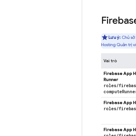
Firebas
Lưu ý:
Chủ sở 
Hosting
Quản trị v
Vai trò
Firebase App 
Runner
roles
/
fireba
compute
Runne
Firebase App 
roles
/
fireba
Firebase App 
roles
/
fireba