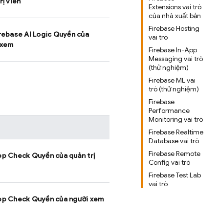
rị viên
Extensions vai trò
của nhà xuất bản
Firebase Hosting
rebase AI Logic
Quyền của
vai trò
 xem
Firebase In-App
Messaging vai trò
(thử nghiệm)
Firebase ML vai
trò (thử nghiệm)
Firebase
Performance
Monitoring vai trò
Firebase Realtime
Database vai trò
Firebase Remote
pp Check
Quyền của quản trị
Config vai trò
Firebase Test Lab
vai trò
pp Check
Quyền của người xem