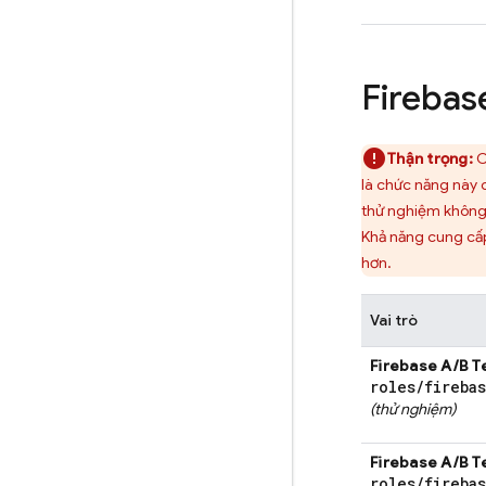
Firebas
Thận trọng:
C
là chức năng này 
thử nghiệm không 
Khả năng cung cấp 
hơn.
Vai trò
Firebase A/B T
roles
/
fireba
(thử nghiệm)
Firebase A/B T
roles
/
fireba