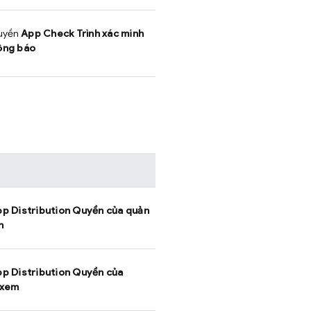
uyền
App Check
Trình xác minh
ông báo
p Distribution
Quyền của quản
n
p Distribution
Quyền của
 xem