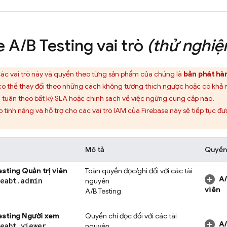
e A
/
B Testing
vai trò
(thử nghiệ
ác vai trò này và quyền theo từng sản phẩm của chúng là
bản phát hà
có thể thay đổi theo những cách không tương thích ngược hoặc có khả 
tuân theo bất kỳ SLA hoặc chính sách về việc ngừng cung cấp nào.
tính năng và hỗ trợ cho các vai trò IAM của Firebase này sẽ tiếp tục đư
Mô tả
Quyền
esting
Quản trị viên
Toàn quyền đọc/ghi đối với các tài
A/
seabt
.
admin
nguyên
viên
A/B Testing
esting
Người xem
Quyền chỉ đọc đối với các tài
A/
seabt
.
viewer
nguyên