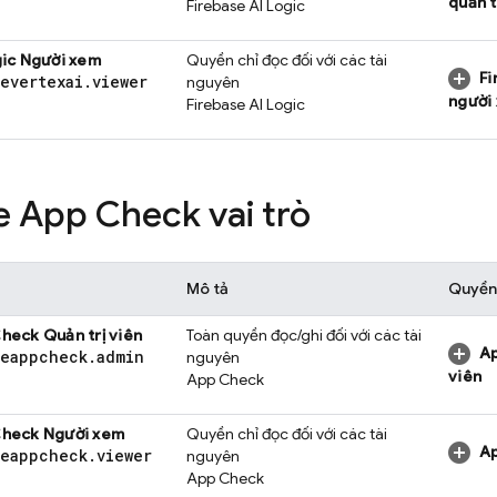
quản t
Firebase AI Logic
ic
Người xem
Quyền chỉ đọc đối với các tài
Fi
severtexai
.
viewer
nguyên
người
Firebase AI Logic
se App Check
vai trò
Mô tả
Quyền
Check
Quản trị viên
Toàn quyền đọc/ghi đối với các tài
A
seappcheck
.
admin
nguyên
viên
App Check
Check
Người xem
Quyền chỉ đọc đối với các tài
A
seappcheck
.
viewer
nguyên
App Check