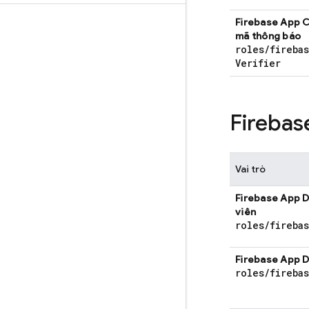
Firebase App 
mã thông báo
roles
/
fireba
Verifier
Firebas
Vai trò
Firebase App D
viên
roles
/
fireba
Firebase App D
roles
/
fireba