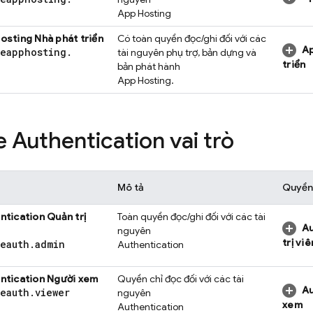
App Hosting
Hosting
Nhà phát triển
Có toàn quyền đọc/ghi đối với các
Ap
seapphosting
.
tài nguyên phụ trợ, bản dựng và
triển
bản phát hành
App Hosting
.
e Authentication
vai trò
Mô tả
Quyền
ntication
Quản trị
Toàn quyền đọc/ghi đối với các tài
Au
nguyên
trị viê
seauth
.
admin
Authentication
ntication
Người xem
Quyền chỉ đọc đối với các tài
Au
seauth
.
viewer
nguyên
xem
Authentication