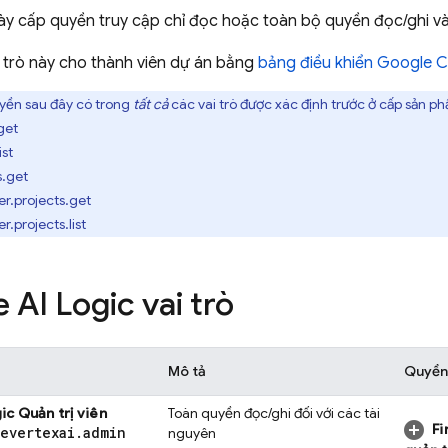
này cấp quyền truy cập chỉ đọc hoặc toàn bộ quyền đọc/ghi 
i trò này cho thành viên dự án bằng
bảng điều khiển
Google C
ền sau đây có trong
tất cả
các vai trò được xác định trước ở cấp sản p
get
ist
s.get
r.projects.get
.projects.list
e AI Logic
vai trò
Mô tả
Quyền
ic
Quản trị viên
Toàn quyền đọc/ghi đối với các tài
Fi
severtexai
.
admin
nguyên