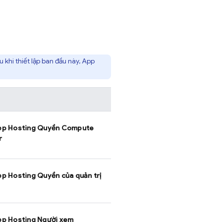
 khi thiết lập ban đầu này,
App
p Hosting
Quyền Compute
r
p Hosting
Quyền của quản trị
p Hosting
Người xem