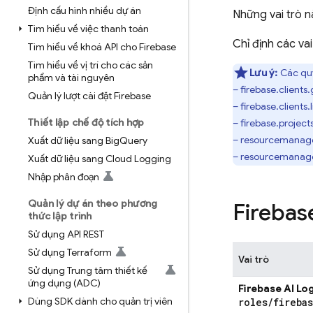
Định cấu hình nhiều dự án
Những vai trò 
Tìm hiểu về việc thanh toán
Chỉ định các va
Tìm hiểu về khoá API cho Firebase
Tìm hiểu về vị trí cho các sản
Lưu ý:
Các quy
phẩm và tài nguyên
– firebase.clients.
Quản lý lượt cài đặt Firebase
– firebase.clients.l
Thiết lập chế độ tích hợp
– firebase.project
– resourcemanage
Xuất dữ liệu sang Big
Query
– resourcemanager
Xuất dữ liệu sang Cloud Logging
Nhập phân đoạn
Quản lý dự án theo phương
Firebas
thức lập trình
Sử dụng API REST
Sử dụng Terraform
Vai trò
Sử dụng Trung tâm thiết kế
ứng dụng (ADC)
Firebase AI Log
Dùng SDK dành cho quản trị viên
roles
/
fireba