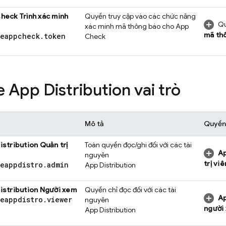
Check
Trình xác minh
Quyền truy cập vào các chức năng
Q
xác minh mã thông báo cho
App
mã th
seappcheck
.
token
Check
e App Distribution
vai trò
Mô tả
Quyền
istribution
Quản trị
Toàn quyền đọc/ghi đối với các tài
Ap
nguyên
trị viê
seappdistro
.
admin
App Distribution
istribution
Người xem
Quyền chỉ đọc đối với các tài
Ap
seappdistro
.
viewer
nguyên
người
App Distribution