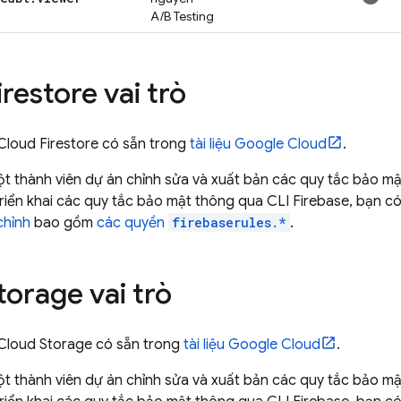
A/B Testing
irestore
vai trò
Cloud Firestore
có sẵn trong
tài liệu
Google Cloud
.
 thành viên dự án chỉnh sửa và xuất bản các quy tắc bảo mậ
riển khai các quy tắc bảo mật thông qua CLI
Firebase
, bạn có
chỉnh
bao gồm
các quyền
firebaserules.*
.
torage
vai trò
Cloud Storage
có sẵn trong
tài liệu
Google Cloud
.
 thành viên dự án chỉnh sửa và xuất bản các quy tắc bảo mậ