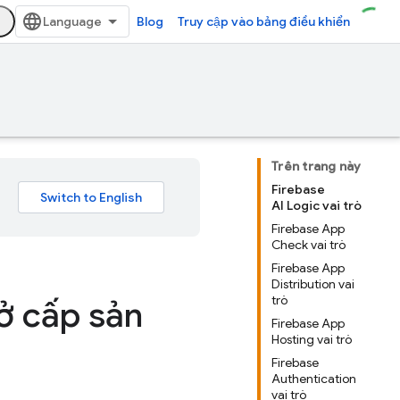
Blog
Truy cập vào bảng điều khiển
Trên trang này
Firebase
AI Logic vai trò
Firebase App
Check vai trò
Firebase App
Distribution vai
trò
 ở cấp sản
Firebase App
Hosting vai trò
Firebase
Authentication
vai trò