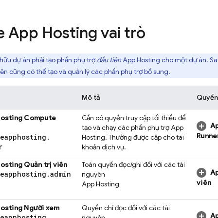
e App Hosting
vai trò
hữu dự án phải tạo phần phụ trợ
đầu tiên
App Hosting
cho một dự án. Sau
iên cũng có thể tạo và quản lý các phần phụ trợ bổ sung.
Mô tả
Quyền
Hosting
Compute
Cần có quyền truy cập tối thiểu để
Ap
tạo và chạy các phần phụ trợ
App
Runne
seapphosting
.
Hosting
. Thường được cấp cho tài
r
khoản dịch vụ.
Hosting
Quản trị viên
Toàn quyền đọc/ghi đối với các tài
Ap
seapphosting
.
admin
nguyên
viên
App Hosting
Hosting
Người xem
Quyền chỉ đọc đối với các tài
Ap
seapphosting
.
nguyên