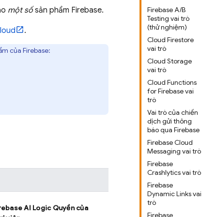
vào
một số
sản phẩm Firebase.
Firebase A/B
Testing vai trò
(thử nghiệm)
loud
.
Cloud Firestore
vai trò
hẩm của Firebase:
Cloud Storage
vai trò
Cloud Functions
for Firebase vai
trò
Vai trò của chiến
dịch gửi thông
báo qua Firebase
Firebase Cloud
Messaging vai trò
Firebase
Crashlytics vai trò
Firebase
Dynamic Links vai
trò
rebase AI Logic
Quyền của
Firebase