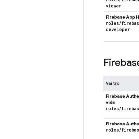
viewer
Firebase App 
roles
/
fireba
developer
Firebas
Vai trò
Firebase Authe
viên
roles
/
fireba
Firebase Authe
roles
/
fireba