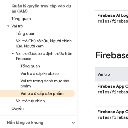
Quản lý quyền truy cập vào dự
án (IAM)
Firebase AI Log
Tổng quan
roles
/
fireba
Vai trò
Tổng quan
Vai trò Chủ sở hữu
,
Người chỉnh
sửa
,
Người xem
Fireba
Vai trò được xác định trước trên
Firebase
Tổng quan
Vai trò ở cấp Firebase
Vai trò
Vai trò trong danh mục sản
phẩm
Firebase App 
roles
/
fireba
Vai trò ở cấp sản phẩm
Vai trò tuỳ chỉnh
Quyền
Firebase App 
roles
/
fireba
Nền tảng và khung