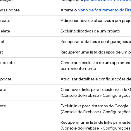
lans.update
Alterar o
plano de faturamento do Fir
create
Adicionar novos aplicativos a um proj
delete
Excluir aplicativos de um projeto
get
Recuperar detalhes e configurações 
st
Recuperar uma lista dos apps de um p
undelete
Cancelar a exclusão de um app antes
permanentemente
.update
Atualizar detalhes e configurações d
eate
Criar novos links para os sistemas do 
(Console do
Firebase
> Configurações 
lete
Excluir links para sistemas do Google
(Console do
Firebase
> Configurações 
Recuperar uma lista de links para sis
(Console do
Firebase
> Configurações 