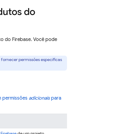
dutos do
iço do Firebase. Você pode
fornecer permissões específicas
m permissões
adicionais
para
 Firebase
de um projeto