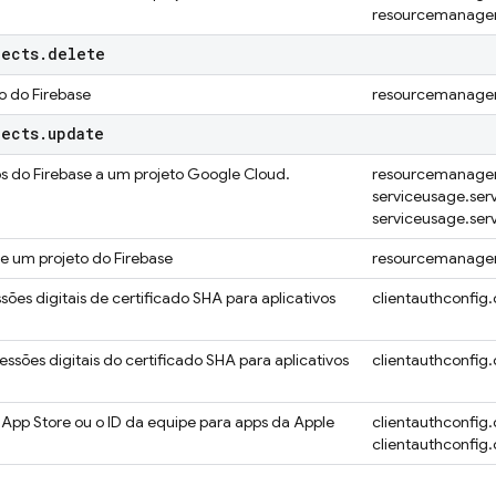
resourcemanager.
jects
.
delete
to do Firebase
resourcemanager.
jects
.
update
s do Firebase a um projeto
Google Cloud
.
resourcemanager.
serviceusage.ser
serviceusage.ser
e um projeto do Firebase
resourcemanager
sões digitais de certificado SHA para aplicativos
clientauthconfig.
ssões digitais do certificado SHA para aplicativos
clientauthconfig.
a App Store ou o ID da equipe para apps da Apple
clientauthconfig.
clientauthconfig.