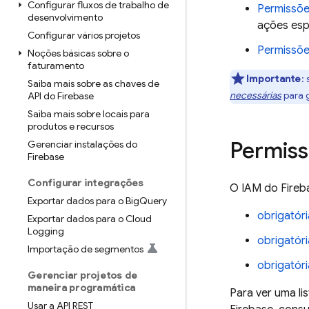
Configurar fluxos de trabalho de
Permissõe
desenvolvimento
ações esp
Configurar vários projetos
Permissõe
Noções básicas sobre o
faturamento
Importante
:
Saiba mais sobre as chaves de
necessárias
para g
API do Firebase
Saiba mais sobre locais para
produtos e recursos
Permiss
Gerenciar instalações do
Firebase
Configurar integrações
O IAM do Fireba
Exportar dados para o Big
Query
obrigatór
Exportar dados para o Cloud
Logging
obrigatór
Importação de segmentos
obrigatór
Gerenciar projetos de
maneira programática
Para ver uma li
Usar a API REST