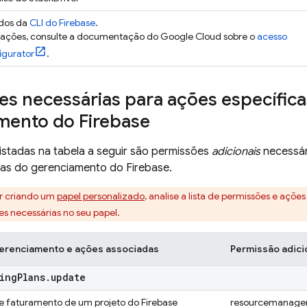
dos da
CLI do
Firebase
.
mações, consulte a documentação do Google Cloud sobre o
acesso
igurator
.
s necessárias para ações específica
mento do Firebase
istadas na tabela a seguir são permissões
adicionais
necessár
cas do gerenciamento do Firebase.
er criando um
papel personalizado
, analise a lista de permissões e ações
es necessárias no seu papel.
erenciamento e ações associadas
Permissão adici
ling
Plans
.
update
de faturamento de um projeto do Firebase
resourcemanager.