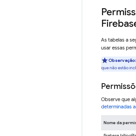
Permiss
Firebas
As tabelas a se
usar essas per
Observação
que não estão inc
Permissõ
Observe que al
determinadas 
Nome da permi
firebase.billingP