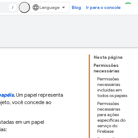
/
Blog
Ir para o console
Nesta página
Permissões
necessárias
Permissões
necessárias
incluídas em
papéis
.
Um papel representa
todos os papéis
ojeto, você concede ao
Permissões
necessárias
para ações
específicas do
istadas em um papel
serviço do
ias:
Firebase