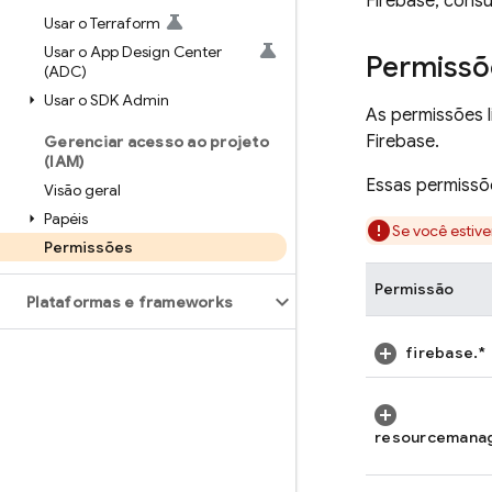
Firebase, cons
Usar o Terraform
Usar o App Design Center
Permissõe
(ADC)
Usar o SDK Admin
As permissões l
Firebase.
Gerenciar acesso ao projeto
(IAM)
Essas permissõ
Visão geral
Papéis
Se você estiv
Permissões
Permissão
Plataformas e frameworks
firebase.*
resourcemanag