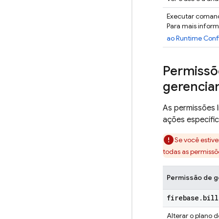
Executar coman
Para mais infor
ao Runtime Conf
Permissõe
gerencia
As permissões l
ações específi
Se você estiv
todas as permissõ
Permissão de g
firebase
.
bil
Alterar o plano 