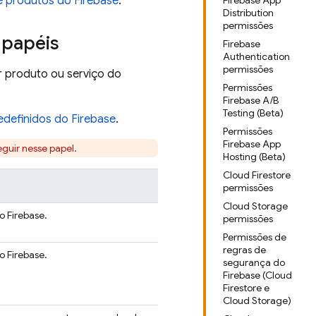
e produtos do Firebase
.
Firebase App
Distribution
permissões
 papéis
Firebase
Authentication
permissões
r produto ou serviço do
Permissões
Firebase A/B
Testing (Beta)
edefinidos do Firebase
.
Permissões
Firebase App
eguir nesse papel.
Hosting (Beta)
Cloud Firestore
permissões
Cloud Storage
 Firebase.
permissões
Permissões de
regras de
 Firebase.
segurança do
Firebase (Cloud
Firestore e
Cloud Storage)