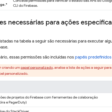
Concede permissões para verificar o estado das APIs do Goo
ge.*
CLI do
Firebase
.
s necessárias para ações específica
istadas na tabela a seguir são necessárias para executar al
base.
rio, essas permissões são incluídas nos
papéis predefinidos
er criando um
papel personalizado
, analise a lista de ações a seguir par
pel personalizado.
ções de projetos do Firebase com ferramentas de colaboração
 Jira e PagerDuty)
lise do StackDriver