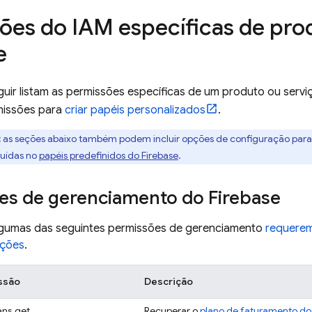
ões do IAM específicas de pro
e
guir listam as permissões específicas de um produto ou serv
missões para
criar papéis personalizados
.
:
as seções abaixo também podem incluir opções de configuração para 
luídas no
papéis predefinidos do Firebase
.
es de gerenciamento do Firebase
gumas das seguintes permissões de gerenciamento
requere
ações
.
ssão
Descrição
lans.get
Recuperar o
plano de faturamento do