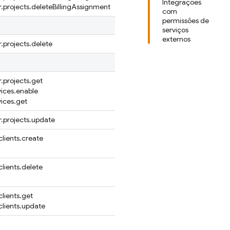
Integrações
projects.deleteBillingAssignment
com
permissões de
serviços
externos
projects.delete
projects.get
vices.enable
vices.get
.projects.update
clients.create
clients.delete
clients.get
clients.update