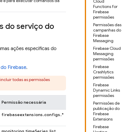
gle e para executar comandos da
Cloud
Functions for
Firebase
permissões
s do serviço do
Permissões das
campanhas do
Firebase
Messaging
gumas ações específicas do
Firebase Cloud
Messaging
permissões
Firebase
 do Firebase
.
Crashlytics
permissões
a incluir todas as permissões
Firebase
Dynamic Links
permissões
Permissão necessária
Permissões de
publicação do
Firebase
firebaseextensions.configs.*
Extensions
Firebase
monitoring.timeSeries.list