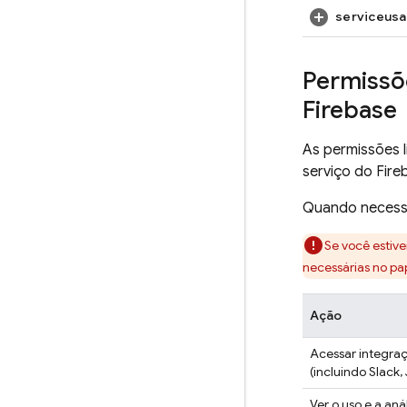
serviceusa
Permissõe
Firebase
As permissões l
serviço do Fire
Quando necessá
Se você estiv
necessárias no pa
Ação
Acessar integra
(incluindo Slack,
Ver o uso e a aná