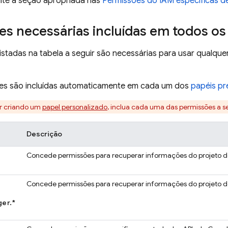
ulte a seção apropriada nas
Permissões do IAM específicas d
s necessárias incluídas em todos os
istadas na tabela a seguir são necessárias para usar qualque
es são incluídas automaticamente em cada um dos
papéis pr
er criando um
papel personalizado
, inclua cada uma das permissões a s
Descrição
Concede permissões para recuperar informações do projeto do
Concede permissões para recuperar informações do projeto do
er.*