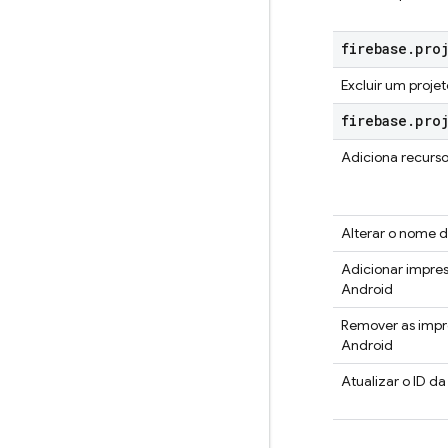
firebase
.
pro
Excluir um proje
firebase
.
pro
Adiciona recurso
Alterar o nome d
Adicionar impres
Android
Remover as impre
Android
Atualizar o ID d