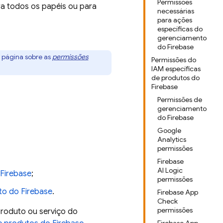
Permissões
a todos os papéis ou para
necessárias
para ações
específicas do
gerenciamento
do Firebase
a página sobre as
permissões
Permissões do
IAM específicas
de produtos do
Firebase
Permissões de
gerenciamento
do Firebase
Google
Analytics
permissões
Firebase
AI Logic
 Firebase
;
permissões
to do Firebase
.
Firebase App
Check
permissões
produto ou serviço do