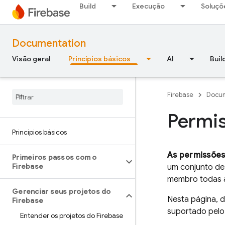
Build
Execução
Soluçõ
Documentation
Visão geral
Princípios básicos
AI
Buil
Firebase
Docum
Permis
Princípios básicos
As permissões
Primeiros passos com o
Firebase
um conjunto de
membro todas a
Gerenciar seus projetos do
Nesta página, 
Firebase
suportado pelo 
Entender os projetos do Firebase