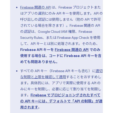
Firebase 関連の API
は、Firebase プロジェクトまた
はアプリの
識別
にのみ API キーを使用します。API の
呼び出しの
認証
には使用しません（他の API で許可
されている場合を除きます）。Firebase 関連の API
の
認証
は、
Google Cloud
IAM 権限、
Firebase
Security Rules
、または
Firebase App Check
を使用
して、API キーとは別に処理されます。そのため、
Firebase API キーを
Firebase 関連の API
でのみ
使用する場合は、コードに Firebase API キーを含
めても問題ありません。
すべての API キー（Firebase API キーも含む）に
適切
な制限と上限を確認して適用
することをおすすめし
ます。具体的には、アプリで実際に使用する API の
みにキーを制限し、必要に応じて割り当てを制限し
ます。
Firebase でプロビジョニングされたすべて
の API キーには、デフォルトで「API の制限」が適
用されます
。