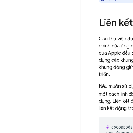
Liên kế
Các thư viện đư
chính của ứng d
của Apple đều đ
dụng các khung 
khung động giữa
triển.
Nếu muốn sử dụ
một cách linh 
dụng. Liên kết 
liên kết động tr
#
 cocoapods