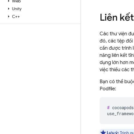
Web
Unity
Liên kết
C++
Các thư viện đư
đó, các tệp đối
cần được trình 
năng liên kết t
dụng lớn hơn mộ
việc thiếu các 
Bạn có thể buộc
Podfile:
#
 cocoapods
Lưu ý:
Trình qu