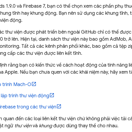
s 1.9.0 và Firebase 7, bạn có thể chọn xem các phần phụ th
hung tĩnh hay khung động. Bạn nên sử dụng các khung tĩnh, t
 viện động.
các thư viện được phát triển bên ngoài GitHub chỉ có thể được l
 trở lên. Hiện tại, danh sách thư viện này bao gồm
AdMob
,
A
nitoring
. Tất cả các kênh phân phối khác, bao gồm cả tệp z
ng cấp các thư viện được liên kết tĩnh.
 định rằng bạn có kiến thức về cách hoạt động của tính năng liê
a Apple. Nếu bạn chưa quen với các khái niệm này, hãy xem tài
p trình Mach-O
lập trình thư viện động
irebase trong các thư viện
liên quan đến các loại liên kết thư viện chứ không phải việc tải
uật ngữ
thư viện
và
khung
được dùng thay thế cho nhau.