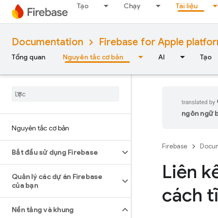
Tạo
Chạy
Tài liệu
Documentation
Firebase for Apple platfo
Tổng quan
Nguyên tắc cơ bản
AI
Tạo
ngôn ngữ bạ
Nguyên tắc cơ bản
Firebase
Docum
Bắt đầu sử dụng Firebase
Liên k
Quản lý các dự án Firebase
của bạn
cách t
Nền tảng và khung