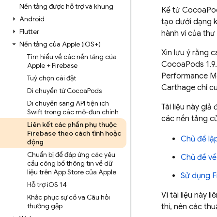
Nền tảng được hỗ trợ và khung
Kể từ CocoaPod
Android
tạo dưới dạng k
Flutter
hành vi của thư
Nền tảng của Apple (i
OS+)
Xin lưu ý rằng 
Tìm hiểu về các nền tảng của
CocoaPods 1.9.0
Apple + Firebase
Performance Mo
Tuỳ chọn cài đặt
Carthage chỉ cu
Di chuyển từ Cocoa
Pods
Di chuyển sang API tiện ích
Tài liệu này giả
Swift trong các mô-đun chính
các nền tảng củ
Liên kết các phần phụ thuộc
Firebase theo cách tĩnh hoặc
Chủ đề lậ
động
Chuẩn bị để đáp ứng các yêu
Chủ đề về 
cầu công bố thông tin về dữ
liệu trên App Store của Apple
Sử dụng F
Hỗ trợ i
OS 14
Vì tài liệu này 
Khắc phục sự cố và Câu hỏi
thường gặp
thi, nên các th