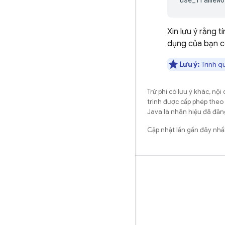
Xin lưu ý rằng 
dụng của bạn c
Lưu ý:
Trình qu
Trừ phi có lưu ý khác, n
trình được cấp phép theo
Java là nhãn hiệu đã đăng
Cập nhật lần gần đây nh
Tìm hiểu
Hướng dẫn
Tài liệu tham khảo
Mẫu