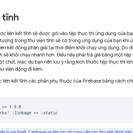
 tĩnh
ợc liên kết tĩnh sẽ được gói vào tệp thực thi ứng dụng của bạ
 tượng trong thư viện tĩnh sẽ có trong ứng dụng của bạn khi
liên kết động phân giải tại thời điểm khởi chạy ứng dụng. Do 
ĩnh sẽ khởi chạy nhanh hơn. Điều này phải trả giá bằng một tệp 
t chút, mặc dù bạn nên lưu ý rằng kích thước tệp thực thi l
thư viện động đi kèm.
 liên kết tĩnh các phần phụ thuộc của Firebase bằng cách chỉ 
 >= 1.9.0

ản lý gói Swift, Carthage và tệp zip chỉ cung cấp các thư viện được liên 