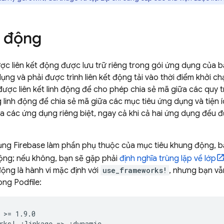
t động
ợc liên kết động được lưu trữ riêng trong gói ứng dụng của bạn
ụng và phải được trình liên kết động tải vào thời điểm khởi c
ược liên kết linh động để cho phép chia sẻ mã giữa các quy tr
linh động để chia sẻ mã giữa các mục tiêu ứng dụng và tiện í
 các ứng dụng riêng biệt, ngay cả khi cả hai ứng dụng đều 
ng Firebase làm phần phụ thuộc của mục tiêu khung động, bạ
động; nếu không, bạn sẽ gặp phải
định nghĩa trùng lặp về lớp
động là hành vi mặc định với
use_frameworks!
, nhưng bạn vẫ
ong Podfile:
 >= 1.9.0
