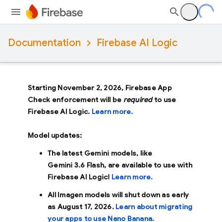
Documentation
Firebase AI Logic
Starting November 2, 2026, Firebase App
Check enforcement will be
required
to use
Firebase AI Logic.
Learn more.
Model updates:
The latest Gemini models, like
Gemini 3.6 Flash
, are available to use with
Firebase AI Logic!
Learn more.
All Imagen models will shut down as early
as
August 17, 2026
.
Learn about migrating
your apps to use Nano Banana.