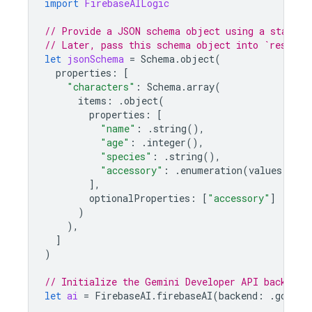
import
FirebaseAILogic
// Provide a JSON schema object using a standar
// Later, pass this schema object into `respons
let
jsonSchema
=
Schema
.
object
(
properties
:
[
"characters"
:
Schema
.
array
(
items
:
.
object
(
properties
:
[
"name"
:
.
string
(),
"age"
:
.
integer
(),
"species"
:
.
string
(),
"accessory"
:
.
enumeration
(
values
:
[
"h
],
optionalProperties
:
[
"accessory"
]
)
),
]
)
// Initialize the Gemini Developer API backend 
let
ai
=
FirebaseAI
.
firebaseAI
(
backend
:
.
google