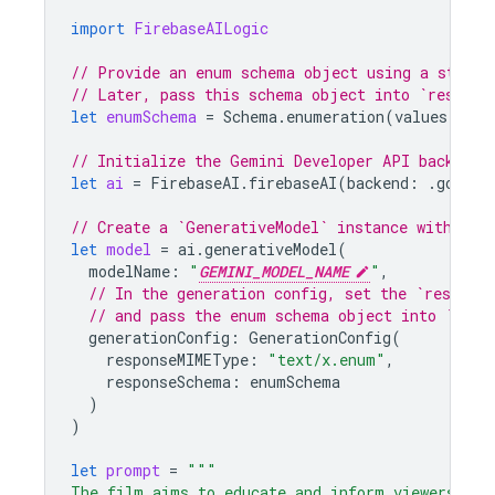
import
FirebaseAILogic
// Provide an enum schema object using a standa
// Later, pass this schema object into `respons
let
enumSchema
=
Schema
.
enumeration
(
values
:
[
"d
// Initialize the Gemini Developer API backend 
let
ai
=
FirebaseAI
.
firebaseAI
(
backend
:
.
google
// Create a `GenerativeModel` instance with a m
let
model
=
ai
.
generativeModel
(
modelName
:
"
GEMINI_MODEL_NAME
"
,
// In the generation config, set the `respons
// and pass the enum schema object into `resp
generationConfig
:
GenerationConfig
(
responseMIMEType
:
"text/x.enum"
,
responseSchema
:
enumSchema
)
)
let
prompt
=
"""
The film aims to educate and inform viewers abo