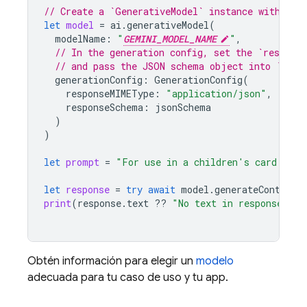
// Create a `GenerativeModel` instance with a m
let
model
=
ai
.
generativeModel
(
modelName
:
"
GEMINI_MODEL_NAME
"
,
// In the generation config, set the `respons
// and pass the JSON schema object into `resp
generationConfig
:
GenerationConfig
(
responseMIMEType
:
"application/json"
,
responseSchema
:
jsonSchema
)
)
let
prompt
=
"For use in a children's card game
let
response
=
try
await
model
.
generateContent
(
print
(
response
.
text
??
"No text in response."
)
Obtén información para elegir un
modelo
adecuada para tu caso de uso y tu app.