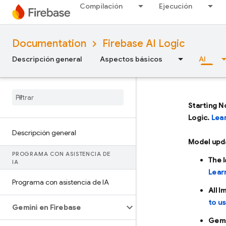
Compilación
Ejecución
Documentation
Firebase AI Logic
Descripción general
Aspectos básicos
AI
Starting N
Logic.
Lea
Descripción general
Model upd
PROGRAMA CON ASISTENCIA DE
The 
IA
Lear
Programa con asistencia de IA
All 
to u
Gemini en Firebase
Gemi