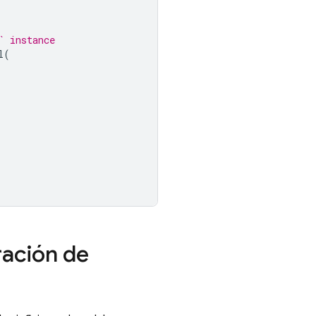
` instance
l
(
ración de