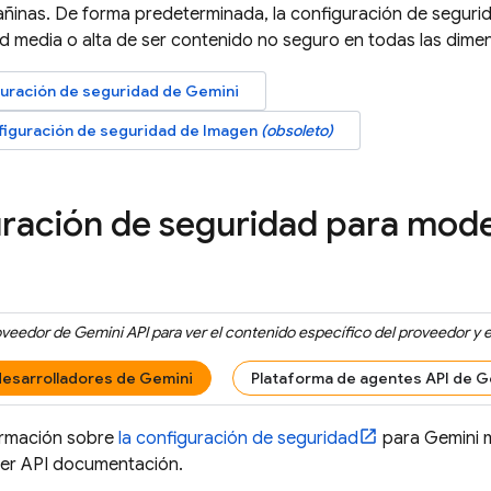
ñinas. De forma predeterminada, la configuración de seguri
d media o alta de ser contenido no seguro en todas las dime
iguración de seguridad de
Gemini
onfiguración de seguridad de
Imagen
(obsoleto)
ración de seguridad para mod
roveedor de
Gemini API
para ver el contenido específico del proveedor y e
desarrolladores de Gemini
Plataforma de agentes API de G
ormación sobre
la configuración de seguridad
para
Gemini
m
er API
documentación.