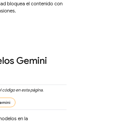
dad bloquea el contenido con
nsiones.
elos
Gemini
l código en esta página.
emini
odelos en la