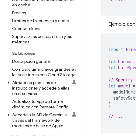
en caché
Precios
Límites de frecuencia y cuota
Ejemplo con
Cuenta tokens
Supervisa los costos
,
el uso y las
métricas
import
Fire
Soluciones
Descripción general
let
harassm
let
hateSpe
Cómo incluir archivos grandes en
las solicitudes con Cloud Storage
// Specify 
Almacena plantillas de
let
model
=
instrucciones y accede a ellas
modelName
en el servidor
safetySet
Actualiza tu app de forma
)
dinámica con Remote Config
Accede a la API de Gemini a
// ...
través del framework de
modelos de base de Apple