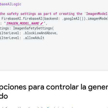
baseAILogic
the safety settings as part of creating the `ImagenModel
FirebaseAI
.
firebaseAI
(
backend
:
.
googleAI
()).
imagenMode
:
"
IMAGEN_MODEL_NAME
"
,
tings
:
ImagenSafetySettings
(
ilterLevel
:
.
blockLowAndAbove
,
ilterLevel
:
.
allowAdult
pciones para controlar la gene
ido