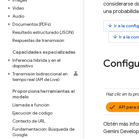
Images
considerarse da
Video
una probabilida
Audio
Documentos (PDFs)
arrow_downward
Ir a la conf
Resultado estructurado (JSON)
arrow_downward
Ir a la c
Respuestas de transmisión
Capacidades especializadas
Configu
Inferencia híbrida y en el
dispositivo
Transmisión bidireccional en
tiempo real (API de Live)
Proporciona herramientas al
Haz clic en tu p
modelo
Llamada a función
API para 
Ejecución de código
Contexto de URL
Obtén más inf
Fundamentación: Búsqueda de
Gemini Develop
Google