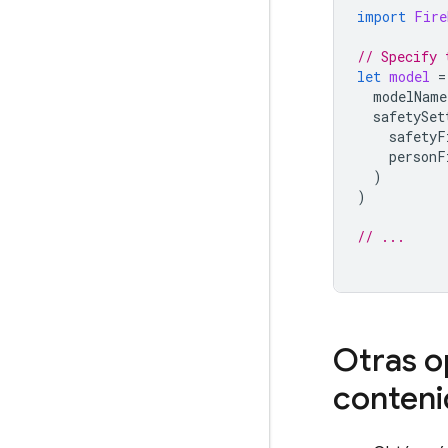
import
Fire
// Specify 
let
model
=
modelName
safetySet
safetyF
personF
)
)
// ...
Otras o
conten