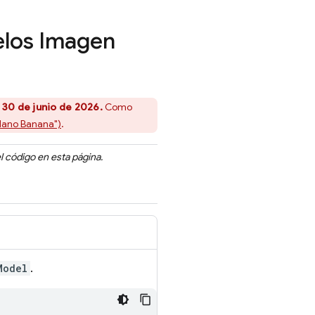
elos
Imagen
 30 de junio de 2026.
Como
Nano Banana")
.
l código en esta página.
Model
.