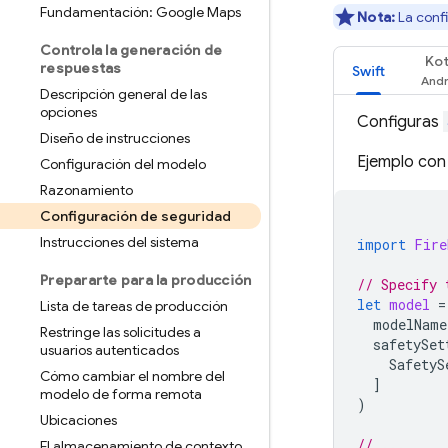
Fundamentación: Google Maps
Nota:
La confi
Controla la generación de
Kot
respuestas
Swift
Descripción general de las
opciones
Configuras
Diseño de instrucciones
Ejemplo con
Configuración del modelo
Razonamiento
Configuración de seguridad
Instrucciones del sistema
import
Fire
Prepararte para la producción
// Specify 
let
model
=
Lista de tareas de producción
modelName
Restringe las solicitudes a
safetySet
usuarios autenticados
SafetyS
Cómo cambiar el nombre del
]
modelo de forma remota
)
Ubicaciones
// ...
El almacenamiento de contexto