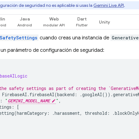
guración de seguridad no es aplicable si usas la
Gemini Live API
.
lin
Java
Web
Dart
Unity
SafetySettings
cuando creas una instancia de
Generative
 un parámetro de configuración de seguridad:
baseAILogic
the safety settings as part of creating the `GenerativeM
FirebaseAI
.
firebaseAI
(
backend
:
.
googleAI
()).
generative
:
"
GEMINI_MODEL_NAME
"
,
tings
:
[
etting
(
harmCategory
:
.
harassment
,
threshold
:
.
blockOnly