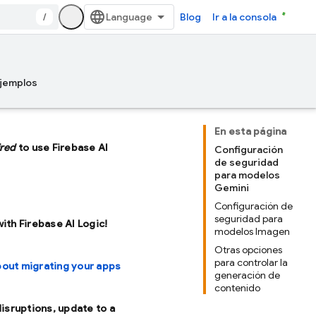
/
Blog
Ir a la consola
jemplos
En esta página
ired
to use Firebase AI
Configuración
de seguridad
para modelos
Gemini
Configuración de
seguridad para
with Firebase AI Logic!
modelos Imagen
Otras opciones
para controlar la
bout migrating your apps
generación de
contenido
disruptions, update to a