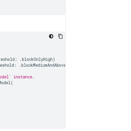
reshold
:
.
blockOnlyHigh
)
eshold
:
.
blockMediumAndAbove
)
odel` instance.
Model
(