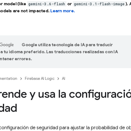
r model (like
or
).
gemini-3.6-flash
gemini-3.1-flash-image
models are not impacted.
Learn more.
Google utiliza tecnología de IA para traducir
a tu idioma preferido. Las traducciones realizadas con IA
ntener errores.
entation
Firebase AI Logic
AI
nde y usa la configuraci
idad
configuración de seguridad para ajustar la probabilidad de 