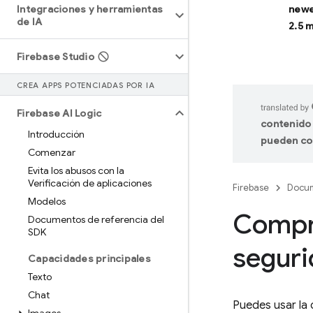
Integraciones y herramientas
newe
de IA
2.5 
Firebase Studio
CREA APPS POTENCIADAS POR IA
Firebase AI Logic
contenido 
Introducción
pueden co
Comenzar
Evita los abusos con la
Verificación de aplicaciones
Firebase
Docum
Modelos
Compre
Documentos de referencia del
SDK
segur
Capacidades principales
Texto
Chat
Puedes usar la 