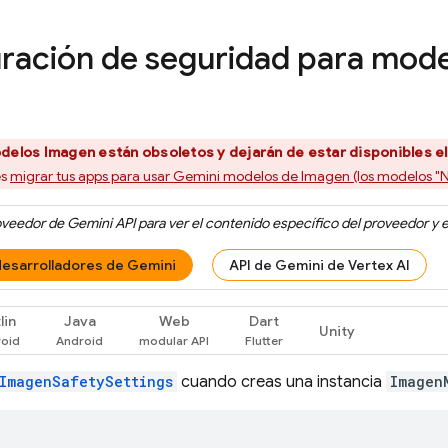
ración de seguridad para mod
odelos
Imagen
están obsoletos y dejarán de estar disponibles el
es
migrar tus apps para usar
Gemini
modelos de Imagen (los modelos "
roveedor de
Gemini API
para ver el contenido específico del proveedor y e
desarrolladores de Gemini
API de Gemini de Vertex AI
lin
Java
Web
Dart
Unity
ImagenSafetySettings
cuando creas una instancia
Imagen