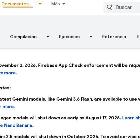
Documentos
Más
Compilación
Ejecución
Referencia
E
ovember 2, 2026, Firebase App Check enforcement will be
requ
rn more.
ates:
latest Gemini models, like
Gemini 3.6 Flash
, are available to use 
n more.
Imagen models will shut down as early as
August 17, 2026
.
Learn a
se Nano Banana.
ni 2.5 models will shut down in
October 2026
. To avoid service 