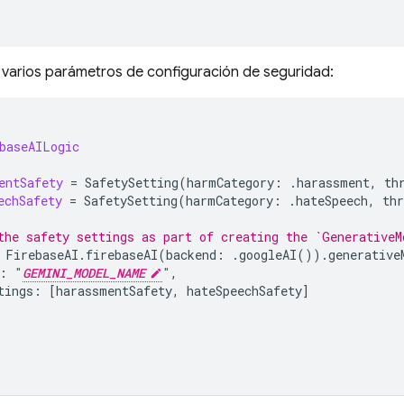
 varios parámetros de configuración de seguridad:
baseAILogic
entSafety
=
SafetySetting
(
harmCategory
:
.
harassment
,
th
echSafety
=
SafetySetting
(
harmCategory
:
.
hateSpeech
,
thr
the safety settings as part of creating the `GenerativeM
FirebaseAI
.
firebaseAI
(
backend
:
.
googleAI
()).
generative
:
"
GEMINI_MODEL_NAME
"
,
tings
:
[
harassmentSafety
,
hateSpeechSafety
]