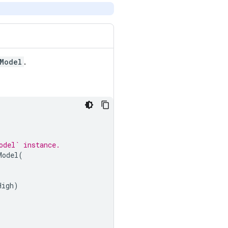
Model
.
odel` instance.
Model
(
High
)