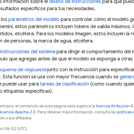
 información sobre el
diseño de instrucciones
para que pueda
esultados específicos para tus necesidades.
 los
parámetros del modelo
para controlar cómo el modelo ge
Gemini
, estos parámetros incluyen tokens de salida máximos, 
etidos, etcétera. Para los modelos
Imagen
, estos incluyen la 
n de personas, la marca de agua, etcétera.
e
instrucciones del sistema
para dirigir el comportamiento del
ulo que agregas antes de que el modelo se exponga a otras in
squema de respuesta
junto con la instrucción para especific
o. Esta función se usa con mayor frecuencia cuando se
genera
e puede usar para
tareas de clasificación
(como cuando quier
o etiquetas específicas).
ontrario, el contenido de esta página está sujeto a la
licencia Atribución
licencia Apache 2.0
. Para obtener más información, consulta las
políticas
e o sus afiliados.
26-08-02 (UTC)