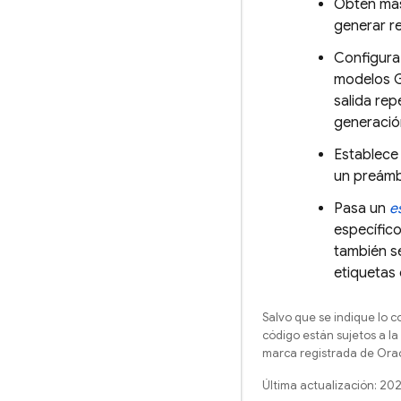
Obtén más
generar r
Configura
modelos
salida rep
generació
Establec
un preámb
Pasa un
e
específic
también s
etiquetas 
Salvo que se indique lo c
código están sujetos a la
marca registrada de Oracl
Última actualización: 20