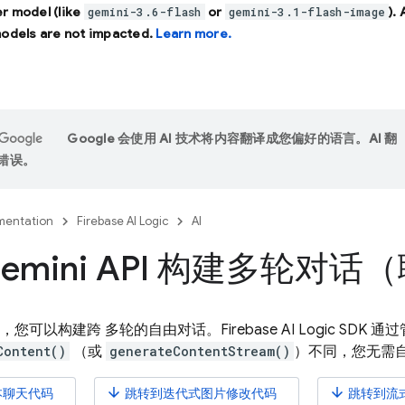
r model (like
or
).
gemini-3.6-flash
gemini-3.1-flash-image
models are not impacted.
Learn more.
Google 会使用 AI 技术将内容翻译成您偏好的语言。AI 翻
错误。
entation
Firebase AI Logic
AI
emini API 构建多轮对话
，您可以构建跨 多轮的自由对话。
Firebase AI Logic
SDK 通
Content()
（或
generateContentStream()
）不同，您无需自
arrow_downward
arrow_downward
本聊天代码
跳转到迭代式图片修改代码
跳转到流