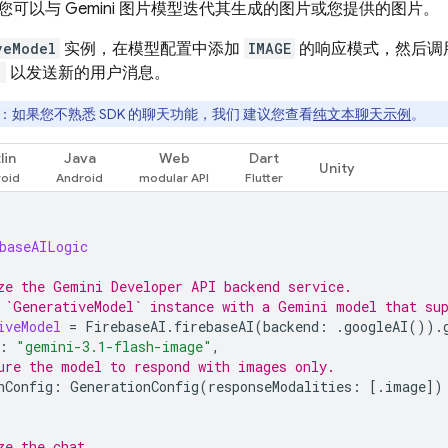
您可以与
Gemini
图片模型迭代其生成的图片或您提供的图片。
veModel
实例，在模型配置中添加
IMAGE
的响应模式，然后调
)
以发送新的用户消息。
：如果您不熟悉 SDK 的聊天功能，我们 建议您查看
纯文本聊天示例
。
lin
Java
Web
Dart
Unity
baseAILogic
ze the Gemini Developer API backend service.
 `GenerativeModel` instance with a Gemini model that su
iveModel
=
FirebaseAI
.
firebaseAI
(
backend
:
.
googleAI
()).
:
"gemini-3.1-flash-image"
,
ure the model to respond with images only.
nConfig
:
GenerationConfig
(
responseModalities
:
[.
image
])
ze the chat