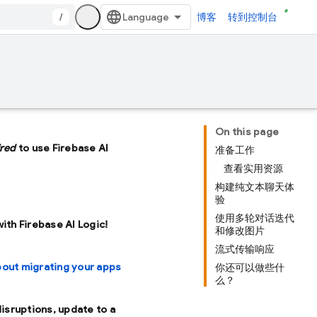
/
博客
转到控制台
On this page
ired
to use Firebase AI
准备工作
查看实用资源
构建纯文本聊天体
验
使用多轮对话迭代
with Firebase AI Logic!
和修改图片
流式传输响应
bout migrating your apps
你还可以做些什
么？
disruptions, update to a