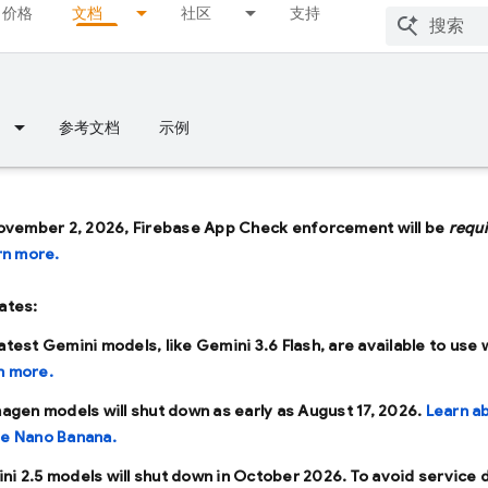
价格
文档
社区
支持
参考文档
示例
ovember 2, 2026, Firebase App Check enforcement will be
requ
rn more.
ates:
latest Gemini models, like
Gemini 3.6 Flash
, are available to use 
n more.
Imagen models will shut down as early as
August 17, 2026
.
Learn a
se Nano Banana.
ni 2.5 models will shut down in
October 2026
. To avoid service 