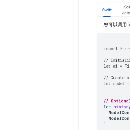
Kot
Swift
您可以调用
import
Fire
// Initiali
let
ai
=
Fi
// Create a
let
model
=
// Optiona
let
histor
ModelCon
ModelCon
]