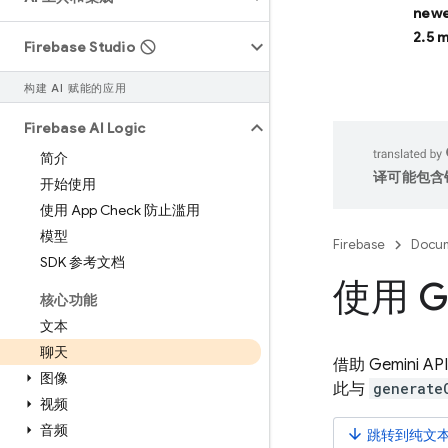
newe
2.5 
Firebase Studio
构建 AI 赋能的应用
Firebase AI Logic
简介
译可能包含
开始使用
使用 App Check 防止滥用
模型
Firebase
Docum
SDK 参考文档
使用 G
核心功能
文本
聊天
借助
Gemini API
图像
此与
generate
视频
音频
arrow_downward
跳转到纯文