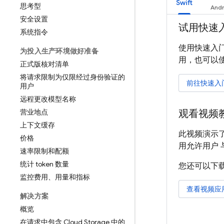
Swift
思考型
安全设置
试用快速
系统指令
使用快速入门
为投入生产环境做好准备
用，也可以
正式版核对清单
将请求限制为仅限经过身份验证的
前往快速入
用户
远程更改模型名称
营业地点
观看视频
上下文缓存
此视频演示了
价格
用允许用户
速率限制和配额
统计 token 数量
您还可以下
监控费用、用量和指标
查看视频应
解决方案
概览
在请求中包含 Cloud Storage 中的