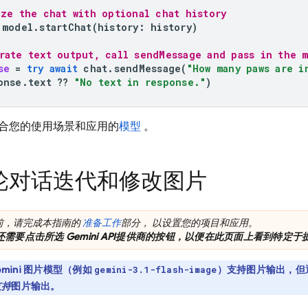
ize the chat with optional chat history
model
.
startChat
(
history
:
history
)
rate text output, call sendMessage and pass in the 
se
=
try
await
chat
.
sendMessage
(
"How many paws are i
onse
.
text
??
"No text in response."
)
合您的使用场景和应用的
模型
。
轮对话迭代和修改图片
前，请完成本指南的
准备工作
部分， 以设置您的项目和应用。
还需要点击所选
Gemini API
提供商的按钮，以便在此页面上看到特定于提
mini
图片模型（例如
）支持图片输出，但
gemini-3.1-flash-image
支持
图片输出。