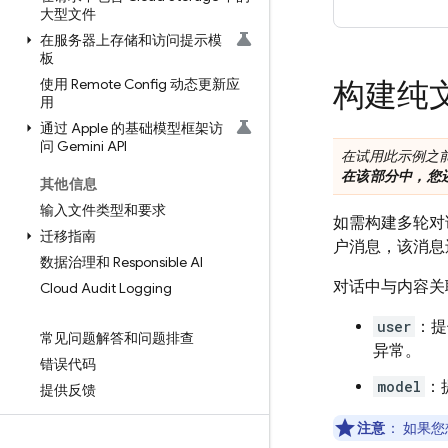
大型文件
在服务器上存储和访问提示模
板
使用 Remote Config 动态更新应
构建纯
用
通过 Apple 的基础模型框架访
问 Gemini API
在试用此示例之
在该部分中，您
其他信息
输入文件类型和要求
如需构建多轮对
迁移指南
户消息，该消息
数据治理和 Responsible AI
对话中与内容
Cloud Audit Logging
user
：提
常见问题解答和问题排查
异常。
错误代码
model
：
提供反馈
注意
：
如果您