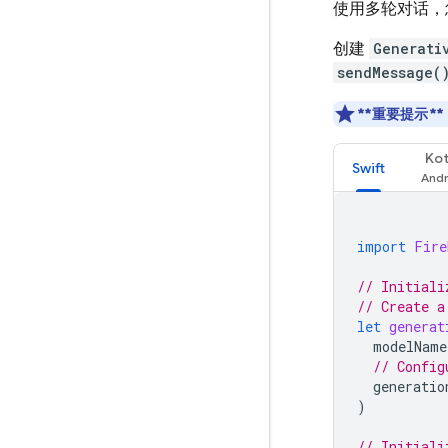
使用多轮对话，
创建
Generati
sendMessage(
**重要提示**
Kot
Swift
import
Fire
// Initiali
// Create a
let
generat
modelName
// Config
generatio
)
// Initiali