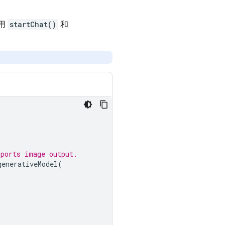
用
startChat()
和
pports image output.
generativeModel
(