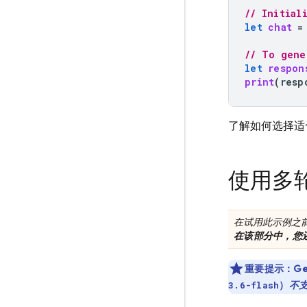
// Initial
let
chat
=
// To gene
let
respon
print
(
resp
了解如何选择适
使用多
在试用此示例之
在该部分中，您
重要提示：
Ge
）
不
3.6-flash