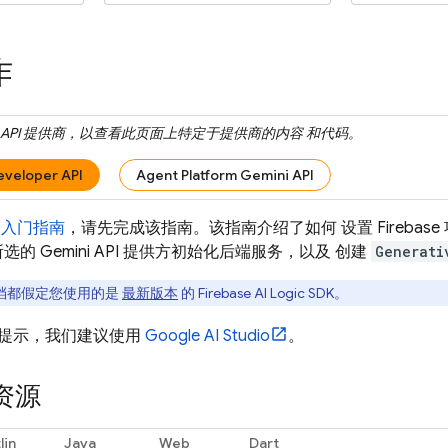
作
API
提供商，以查看此页面上特定于提供商的内容 和代码。
eveloper API
Agent Platform Gemini API
成
入门指南
，请先完成该指南。该指南介绍了如何 设置 Firebase 
为所选的
Gemini API
提供方初始化后端服务，以及 创建
Generati
档都假定您使用的是
最新版本
的
Firebase AI Logic
SDK。
提示，我们建议使用
Google AI Studio
。
资源
lin
Java
Web
Dart