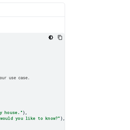
our use case.
y house."
),
 would you like to know?"
),