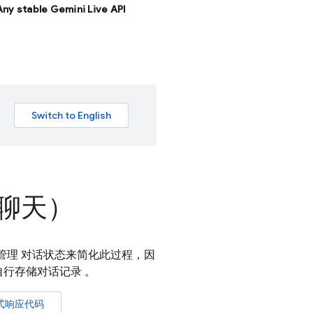
 Any stable Gemini Live API
（聊天）
过管理 对话状态来简化此过程，因
行存储对话记录 。
式响应代码