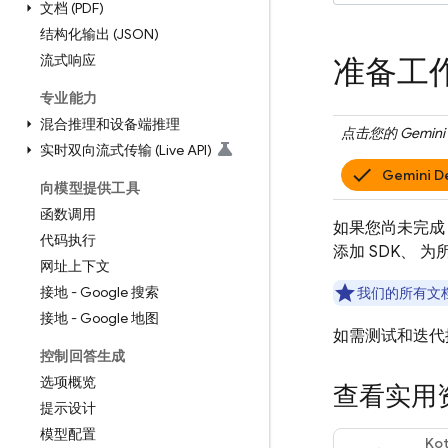
文档 (PDF)
结构化输出 (JSON)
流式响应
准备工
专业能力
混合推理和设备端推理
点击您的
Gemini 
实时双向流式传输 (Live API)
Gemini D
向模型提供工具
函数调用
如果您尚未完
代码执行
添加 SDK、 
网址上下文
接地 - Google 搜索
我们的所有文
接地 - Google 地图
如需测试和迭代
控制回答生成
选项概览
查看实用
提示设计
模型配置
Kot