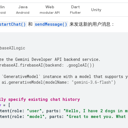
lin
Java
Web
Dart
Unity
startChat()
和
sendMessage()
来发送新的用户消息：
baseAILogic
ze the Gemini Developer API backend service.
rebaseAI
.
firebaseAI
(
backend
:
.
googleAI
())
 `GenerativeModel` instance with a model that supports y
ai
.
generativeModel
(
modelName
:
"gemini-3.6-flash"
)
lly specify existing chat history
y
=
[
tent
(
role
:
"user"
,
parts
:
"Hello, I have 2 dogs in m
tent
(
role
:
"model"
,
parts
:
"Great to meet you. What