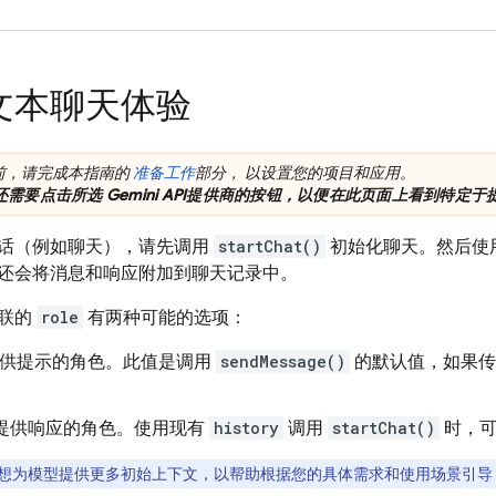
文本聊天体验
前，请完成本指南的
准备工作
部分， 以设置您的项目和应用。
还需要点击所选
Gemini API
提供商的按钮，以便在此页面上看到特定于提
话（例如聊天），请先调用
startChat()
初始化聊天。然后使
还会将消息和响应附加到聊天记录中。
关联的
role
有两种可能的选项：
供提示的角色。此值是调用
sendMessage()
的默认值，如果传
提供响应的角色。使用现有
history
调用
startChat()
时，可
想为模型提供更多初始上下文，以帮助根据您的具体需求和使用场景引导