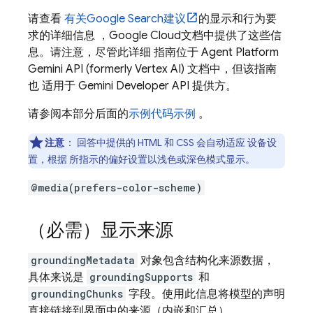
请查看
有关
Google Search
建议
的显示和行为要
求的详细信息 ，
Google Cloud
文档中提供了这些信
息。请注意，尽管此详细 指南位于
Agent Platform
Gemini API (formerly Vertex AI)
文档中，但该指南
也 适用于
Gemini Developer API
提供方。
请参阅本部分后面的
示例代码示例
。
注意
：
回答中提供的 HTML 和 CSS 会自动适应 设备设
置，根据 所指示的偏好设置以浅色或深色模式显示。
@media(prefers-color-scheme)
（必需）显示来源
groundingMetadata
对象包含结构化来源数据，
具体来说是
groundingSupports
和
groundingChunks
字段。使用此信息将模型的声明
直接链接到界面中的来源（内嵌和汇总）。