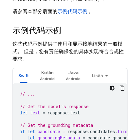
请参阅本部分后面的
示例代码示例
。
示例代码示例
这些代码示例提供了使用和显示接地结果的一般模
式。
但是，您有责任确保您的具体实现符合合规性
要求。
Kotlin
Java
Swift
Lisää
// ...
// Get the model's response
let
text
=
response
.
text
// Get the grounding metadata
if
let
candidate
=
response
.
candidates
.
first
,
let
groundingMetadata
=
candidate
.
groundingMe