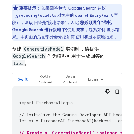
重要提示
：
如果回答包含“
Google Search
建议”
（
对象中的
字
groundingMetadata
searchEntryPoint
段），则该 回答是“接地结果”，因此
您必须遵守“依托
Google Search
进行接地”的使用要求，包括如何 显示结
果
。本页面的后面部分会介绍如何
使用和显示接地结果
。
创建
GenerativeModel
实例时，请提供
GoogleSearch
作为模型可用于生成回答的
tool
。
Kotlin
Java
Swift
Lisää
import
FirebaseAILogic
// Initialize the Gemini Developer API backend 
let
ai
=
FirebaseAI
.
firebaseAI
(
backend
:
.
google
// Create a `GenerativeModel` instance with 