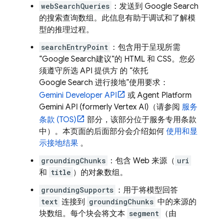
webSearchQueries
：发送到
Google Search
的搜索查询数组。此信息有助于调试和了解模
型的推理过程。
searchEntryPoint
：包含用于呈现所需
“
Google Search
建议”的 HTML 和 CSS。您必
须遵守所选 API 提供方 的 “依托
Google Search
进行接地”使用要求：
Gemini Developer API
或
Agent Platform
Gemini API (formerly Vertex AI)
（请参阅
服务
条款 (TOS)
部分，该部分位于服务专用条款
中）。本页面的后面部分会介绍如何
使用和显
示接地结果
。
groundingChunks
：包含 Web 来源（
uri
和
title
）的对象数组。
groundingSupports
：用于将模型回答
text
连接到
groundingChunks
中的来源的
块数组。每个块会将文本
segment
（由