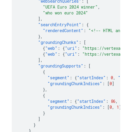
"webSearchQueries"
:
[
"UEFA Euro 2024 winner"
,
"who won euro 2024"
],
"searchEntryPoint"
:
{
"renderedContent"
:
"<!-- HTML and CSS
},
"groundingChunks"
:
[
{
"web"
:
{
"uri"
:
"https://vertexaisea
{
"web"
:
{
"uri"
:
"https://vertexaisea
],
"groundingSupports"
:
[
{
"segment"
:
{
"startIndex"
:
0
,
"endI
"groundingChunkIndices"
:
[
0
]
},
{
"segment"
:
{
"startIndex"
:
86
,
"end
"groundingChunkIndices"
:
[
0
,
1
]
}
]
}
}