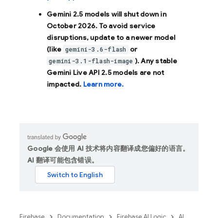
Gemini 2.5 models will shut down in
October 2026
. To avoid service
disruptions, update to a newer model
(like
or
gemini-3.6-flash
). Any stable
gemini-3.1-flash-image
Gemini Live API 2.5 models are not
impacted.
Learn more.
Google 会使用 AI 技术将内容翻译成您偏好的语言。
AI 翻译可能包含错误。
Firebase
Documentation
Firebase AI Logic
AI