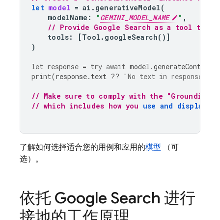
let
model
=
ai
.
generativeModel
(
modelName
:
"
GEMINI_MODEL_NAME
"
,
// Provide Google Search as a tool that 
tools
:
[
Tool
.
googleSearch
()]
)
let
response
=
try
await
model
.
generateContent
(
print
(
response
.
text
??
"No text in response."
)
// Make sure to comply with the "Grounding w
// which includes how you 
use and display th
了解如何选择适合您的用例和应用的
模型
（可
选）。
依托
Google Search
进行
接地的工作原理