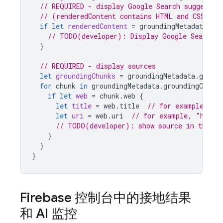
// REQUIRED - display Google Search suggestio
// (renderedContent contains HTML and CSS for
if
let
renderedContent
=
groundingMetadata
.
se
// TODO(developer): Display Google Search s
}
// REQUIRED - display sources
let
groundingChunks
=
groundingMetadata
.
ground
for
chunk
in
groundingMetadata
.
groundingChunks
if
let
web
=
chunk
.
web
{
let
title
=
web
.
title
// for example, "u
let
uri
=
web
.
uri
// for example, "https
// TODO(developer): show source in the UI
}
}
}
Firebase
控制台中的接地结果
和 AI 监控