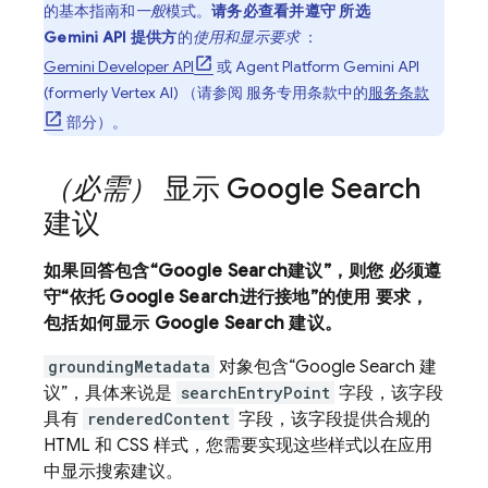
的基本指南和
一般
模式。
请务必查看并遵守 所选
Gemini API
提供方
的
使用和显示要求
：
Gemini Developer API
或
Agent Platform
Gemini API
(formerly Vertex AI)
（请参阅 服务专用条款中的
服务条款
部分）。
（必需）
显示
Google Search
建议
如果回答包含“
Google Search
建议”，则您 必须遵
守“依托
Google Search
进行接地”的使用 要求，
包括如何显示
Google Search
建议。
groundingMetadata
对象包含“
Google Search
建
议”，具体来说是
searchEntryPoint
字段，该字段
具有
renderedContent
字段，该字段提供合规的
HTML 和 CSS 样式，您需要实现这些样式以在应用
中显示搜索建议。