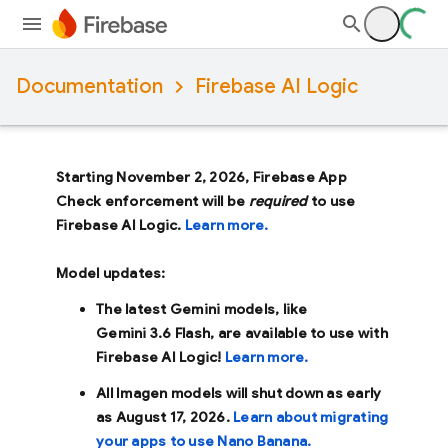
Documentation
Firebase AI Logic
Starting November 2, 2026, Firebase App
Check enforcement will be
required
to use
Firebase AI Logic.
Learn more.
Model updates:
The latest Gemini models, like
Gemini 3.6 Flash
, are available to use with
Firebase AI Logic!
Learn more.
All Imagen models will shut down as early
as
August 17, 2026
.
Learn about migrating
your apps to use Nano Banana.