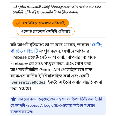
এই পৃষ্ঠায় প্রদানকারী-নির্দিষ্ট বিষয়বস্তু এবং কোড দেখতে আপনার
জেমিনি এপিআই
প্রদানকারীর উপর ক্লিক করুন।
জেমিনি ডেভেলপার এপিআই
এজেন্ট প্ল্যাটফর্ম জেমিনি এপিআই
যদি আপনি ইতিমধ্যে তা না করে থাকেন, তাহলে ‘
গেটিং
স্টার্টেড গাইড’টি
সম্পূর্ণ করুন, যেখানে আপনার
Firebase প্রজেক্ট সেট আপ করা, আপনার অ্যাপকে
Firebase-এর সাথে সংযুক্ত করা, SDK যোগ করা,
আপনার নির্বাচিত
Gemini API
প্রোভাইডারের জন্য
ব্যাকএন্ড সার্ভিস ইনিশিয়ালাইজ করা এবং একটি
GenerativeModel
ইনস্ট্যান্স তৈরি করার পদ্ধতি বর্ণনা
করা হয়েছে।
আমাদের সকল ডকুমেন্টেশন এই ধারণার উপর ভিত্তি করে তৈরি
যে, আপনি
Firebase AI Logic
SDK-গুলোর
সর্বশেষ সংস্করণ
ব্যবহার করছেন।