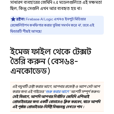
সাধারণ ব্যবহারের
জেমিনি ২.৫
মডেলগুলিতে এই সক্ষমতা
ছিল, কিন্তু সেগুলি এখন আর ব্যবহৃত হয় না।
দ্রষ্টব্য:
Firebase AI Logic
এখনও ইনপুট মিডিয়ার
রেজোলিউশন কনফিগার করার সুবিধা সমর্থন করে
না
, তবে এই
ফিচারটি শীঘ্রই আসছে!
ইমেজ ফাইল থেকে টেক্সট
তৈরি করুন (বেস৬৪-
এনকোডেড)
এই নমুনাটি চেষ্টা করার আগে, আপনার প্রজেক্ট ও অ্যাপ সেট আপ
করার জন্য এই গাইডের '
শুরু করার আগে
' অংশটি সম্পূর্ণ করুন।
সেই বিভাগে, আপনি আপনার নির্বাচিত
জেমিনি এপিআই
প্রোভাইডারের জন্য একটি বোতামেও ক্লিক করবেন, যাতে আপনি
এই পৃষ্ঠায় প্রোভাইডার-নির্দিষ্ট বিষয়বস্তু দেখতে পান
।