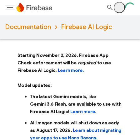
Documentation
Firebase AI Logic
Starting November 2, 2026, Firebase App
Check enforcement will be
required
to use
Firebase AI Logic.
Learn more.
Model updates:
The latest Gemini models, like
Gemini 3.6 Flash
, are available to use with
Firebase AI Logic!
Learn more.
All Imagen models will shut down as early
as
August 17, 2026
.
Learn about migrating
your apps to use Nano Banana.