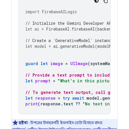
import
FirebaseAILogic
// Initialize the Gemini Developer API backe
let
ai
=
FirebaseAI
.
firebaseAI
(
backend
:
.
goo
// Create a `GenerativeModel` instance with 
let
model
=
ai
.
generativeModel
(
modelName
:
"g
guard
let
image
=
UIImage
(
systemName
:
"bi
// Provide a text prompt to include with 
let
prompt
=
"What's in this picture?"
// To generate text output, call generate
let
response
=
try
await
model
.
generateCo
print
(
response
.
text
??
"No text in respon
দ্রষ্টব্য
: উপরের উদাহরণটি ইনলাইন ডেটা হিসাবে প্রদত্ত