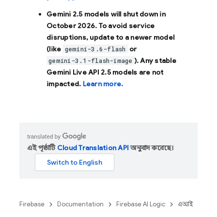
Gemini 2.5 models will shut down in
October 2026
. To avoid service
disruptions, update to a newer model
(like
or
gemini-3.6-flash
). Any stable
gemini-3.1-flash-image
Gemini Live API 2.5 models are not
impacted.
Learn more.
এই পৃষ্ঠাটি
Cloud Translation API
অনুবাদ করেছে।
Firebase
Documentation
Firebase AI Logic
এআই