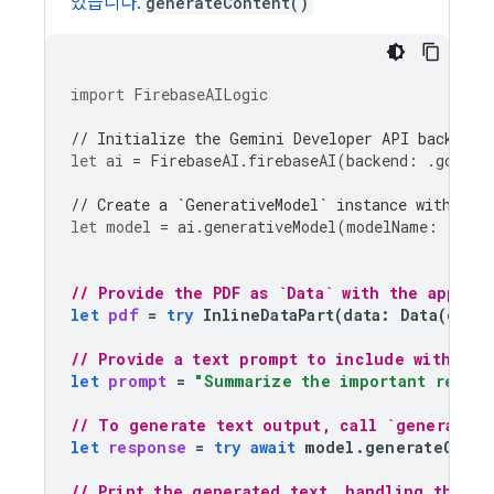
있습니다.
generateContent()
import
FirebaseAILogic
// Initialize the Gemini Developer API backend 
let
ai
=
FirebaseAI
.
firebaseAI
(
backend
:
.
google
// Create a `GenerativeModel` instance with a m
let
model
=
ai
.
generativeModel
(
modelName
:
"gemi
// Provide the PDF as `Data` with the approp
let
pdf
=
try
InlineDataPart
(
data
:
Data
(
cont
// Provide a text prompt to include with the
let
prompt
=
"Summarize the important result
// To generate text output, call `generateCo
let
response
=
try
await
model
.
generateConte
// Print the generated text, handling the ca