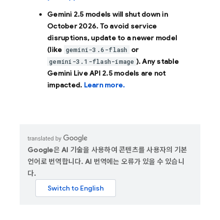
Gemini 2.5 models will shut down in
October 2026
. To avoid service
disruptions, update to a newer model
(like
or
gemini-3.6-flash
). Any stable
gemini-3.1-flash-image
Gemini Live API 2.5 models are not
impacted.
Learn more.
Google은 AI 기술을 사용하여 콘텐츠를 사용자의 기본
언어로 번역합니다. AI 번역에는 오류가 있을 수 있습니
다.