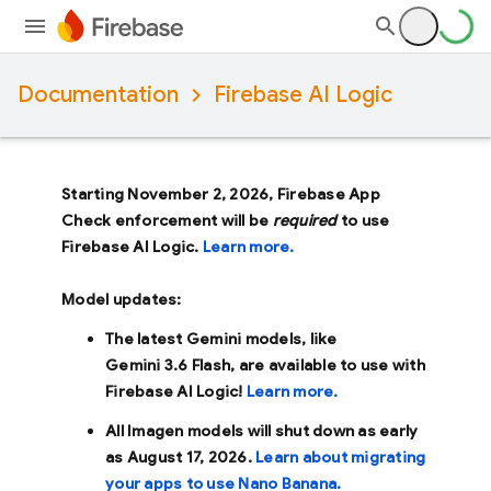
Documentation
Firebase AI Logic
Starting November 2, 2026, Firebase App
Check enforcement will be
required
to use
Firebase AI Logic.
Learn more.
Model updates:
The latest Gemini models, like
Gemini 3.6 Flash
, are available to use with
Firebase AI Logic!
Learn more.
All Imagen models will shut down as early
as
August 17, 2026
.
Learn about migrating
your apps to use Nano Banana.