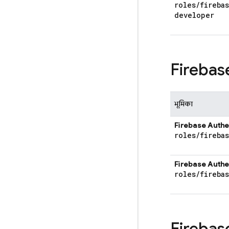
roles
/
fireba
developer
Firebas
भूमिका
Firebase Authe
roles
/
fireba
Firebase Authe
roles
/
fireba
Firebas