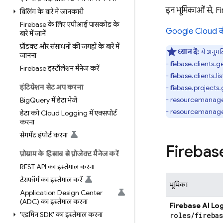
इन भूमिकाओं से, 
बिलिंग के बारे में जानकारी
Firebase के लिए एपीआई पासकोड के
Google Cloud
क
बारे में जानें
प्रॉडक्ट और संसाधनों की जगहों के बारे में
ध्यान दें:
ये अनुमत
जानना
- firebase.clients.g
Firebase इंस्टॉलेशन मैनेज करें
- firebase.clients.lis
इंटिग्रेशन सेट अप करना
- firebase.projects
- resourcemanage
Big
Query में डेटा भेजें
- resourcemanager
डेटा को Cloud Logging में एक्सपोर्ट
करना
सेगमेंट इंपोर्ट करना
Firebas
प्रोग्राम के हिसाब से प्रोजेक्ट मैनेज करें
REST API का इस्तेमाल करना
टेराफ़ॉर्म का इस्तेमाल करें
भूमिका
Application Design Center
(ADC) का इस्तेमाल करना
Firebase AI Log
'एडमिन SDK' का इस्तेमाल करना
roles
/
fireba