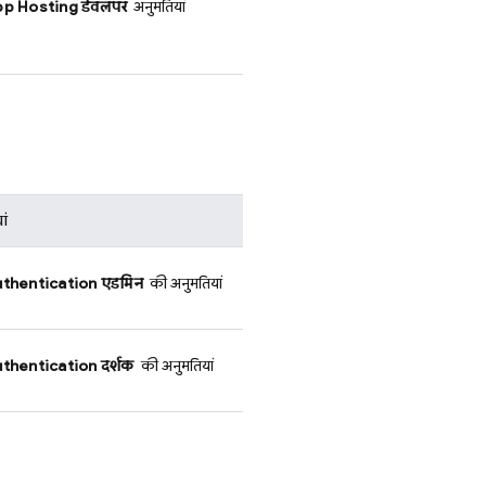
p Hosting
डेवलपर
अनुमतियां
ां
thentication
एडमिन
की अनुमतियां
thentication
दर्शक
की अनुमतियां