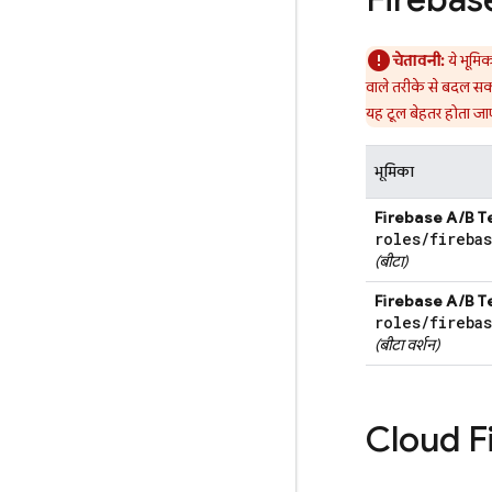
चेतावनी:
ये भूमि
वाले तरीके से बदल सक
यह टूल बेहतर होता जा
भूमिका
Firebase A/B T
roles
/
fireba
(बीटा)
Firebase A/B T
roles
/
fireba
(बीटा वर्शन)
Cloud F