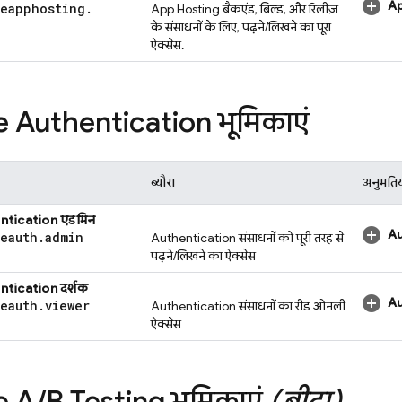
Ap
seapphosting
.
App Hosting
बैकएंड, बिल्ड, और रिलीज़
के संसाधनों के लिए, पढ़ने/लिखने का पूरा
ऐक्सेस.
e Authentication
भूमिकाएं
ब्यौरा
अनुमतिय
ntication
एडमिन
Au
seauth
.
admin
Authentication
संसाधनों को पूरी तरह से
पढ़ने/लिखने का ऐक्सेस
ntication
दर्शक
Au
seauth
.
viewer
Authentication
संसाधनों का रीड ओनली
ऐक्सेस
e A
/
B Testing
भूमिकाएं
(बीटा)