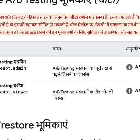
काएं और प्रॉडक्ट के हिसाब से इनकी अनुमतियां
बीटा वर्शन
में उपलब्ध हैं. इसका मतलब है कि
ती है या इसकी सहायता सीमित हो सकती है. बीटा रिलीज़ पर, किसी भी एसएलए या समर्थन नही
एगा. साथ ही, Firebase IAM की इन भूमिकाओं के लिए, सुविधा की उपलब्धता और सहायता में
ब्यौरा
अनुमतिय
esting
एडमिन
A/
seabt
.
admin
A/B Testing
संसाधनों को पूरी तरह से
पढ़ने/लिखने का ऐक्सेस
esting
दर्शक
A/
seabt
.
viewer
A/B Testing
संसाधनों का रीड ओनली
ऐक्सेस
irestore
भूमिकाएं