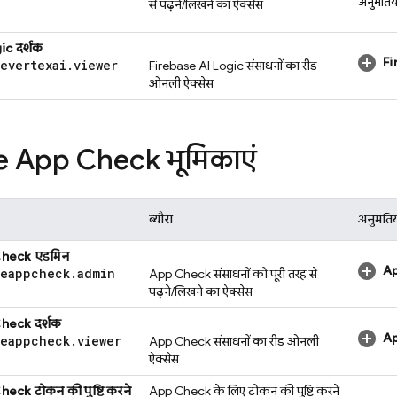
अनुमतिया
से पढ़ने/लिखने का ऐक्सेस
ic
दर्शक
Fi
severtexai
.
viewer
Firebase AI Logic
संसाधनों का रीड
ओनली ऐक्सेस
se App Check
भूमिकाएं
ब्यौरा
अनुमतिय
Check
एडमिन
A
seappcheck
.
admin
App Check
संसाधनों को पूरी तरह से
पढ़ने/लिखने का ऐक्सेस
Check
दर्शक
A
seappcheck
.
viewer
App Check
संसाधनों का रीड ओनली
ऐक्सेस
Check
टोकन की पुष्टि करने
App Check
के लिए टोकन की पुष्टि करने