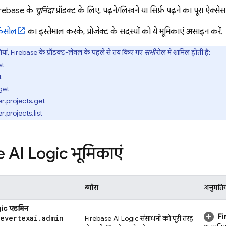
Firebase के
चुनिंदा
प्रॉडक्ट के लिए, पढ़ने/लिखने या सिर्फ़ पढ़ने का पूरा ऐक्से
ंसोल
का इस्तेमाल करके, प्रोजेक्ट के सदस्यों को ये भूमिकाएं असाइन करें.
ियां, Firebase के प्रॉडक्ट-लेवल के पहले से तय किए गए
सभी
रोल में शामिल होती हैं:
et
t
.get
r.projects.get
.projects.list
e AI Logic
भूमिकाएं
ब्यौरा
अनुमतिय
ic
एडमिन
Fi
severtexai
.
admin
Firebase AI Logic
संसाधनों को पूरी तरह