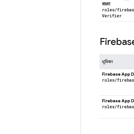
वाला
roles
/
fireba
Verifier
Firebas
भूमिका
Firebase App D
roles
/
fireba
Firebase App D
roles
/
fireba