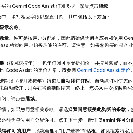
购买的
Gemini Code Assist
订阅类型，然后点击
继续
。
阅
中，填写相应字段以配置订阅，其中包括以下方面：
显示名称
。
数量
。许可是按用户分配的，因此请确保为所有应有权使用
Gem
base
功能的用户购买足够的许可。请注意，如果您购买的是企业版
期
（按月或按年）。包年订阅可享受折扣价，并按月缴费，而不
ni Code Assist
的定价方案，请参阅
Gemini Code Assist
定价
诺期限（按月或按年）结束后
自动续订订阅
。自动续订可使您的
未自动续订，则会在当前期限结束时终止，您必须再次按照购买
订阅，请点击
继续
。
详情，如果您同意相关条款，请选择
我同意接受此购买的条款
，
您必须为每位用户分配许可。点击
下一步：管理 Gemini 许可分
获得许可的用户
。系统会显示“用户选择”对话框。如需搜索特定