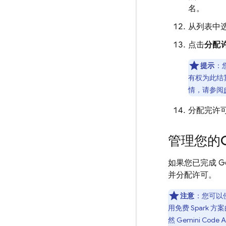
名。
从列表中
点击
分配
提示
：
有权为此结
情，请参阅
分配完许
管理您的
如果您已完成
G
并分配许可。
注意
：您可以
用免费 Spark 
然
Gemini Code As