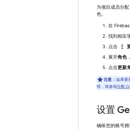
为项目成员分
色。
在
Fireba
找到相应
more_vert
点击
展开
角色
点击
更新
注意：
如果要将 
情，请参阅
分配
Ge
设置 Gem
确保您的账号拥