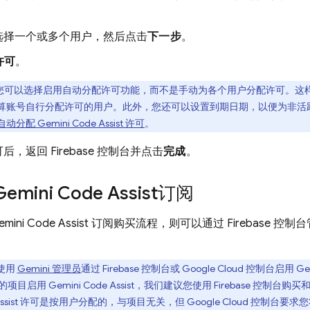
选择一个或多个用户，然后点击
下一步
。
许可
。
您可以选择启用自动分配许可功能，而不是手动为各个用户分配许可。这
算账号自行分配许可的用户。此外，您还可以设置到期日期，以便为非活
自动分配
Gemini Code Assist
许可
。
可后，返回
Firebase
控制台并点击
完成
。
Gemini Code Assist
订阅
emini Code Assist
订阅购买流程，则可以通过
Firebase
控制台
使用
Gemini 管理员
通过
Firebase
控制台或
Google Cloud
控制台启用
Ge
方案的项目启用
Gemini Code Assist
，我们建议您使用
Firebase
控制台购买
sist
许可是按用户分配的，与项目无关，但
Google Cloud
控制台要求您