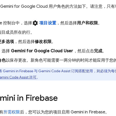
配
Gemini for Google Cloud
用户角色的方法如下。请注意，只有项目 
settings
se
控制台中，选择
项目设置
，然后选择
用户和权限
。
项目成员所在的行。
更多选项
，然后选择
修改权限
。
，选择
Gemini for Google Cloud
User
，然后点击
完成
。
角色
以保存更改。新角色可能需要一两分钟的时间才能应用于您
Gemini in
Firebase
与
Gemini Code Assist
订阅搭配使用，则必须为每
mini Code Assist
许可
。
ini in
Firebase
有
所需权限
后，您可以为您的项目启用 Gemini in
Firebase
。