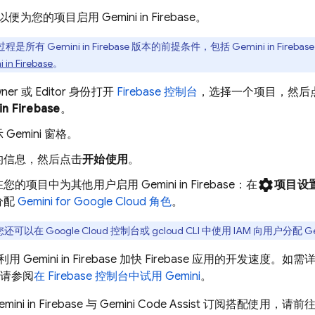
为您的项目启用 Gemini in
Firebase
。
程是所有 Gemini in
Firebase
版本的前提条件，包括 Gemini in
Firebase
 in
Firebase
。
er 或 Editor 身份打开
Firebase
控制台
，选择一个项目，然后
in
Firebase
。
Gemini 窗格。
的信息，然后点击
开始使用
。
settings
您的项目中为其他用户启用 Gemini in
Firebase
：在
项目设
分配
Gemini for Google Cloud
角色
。
您还可以在
Google Cloud
控制台或
gcloud CLI
中使用 IAM 向用户分配
Ge
Gemini in
Firebase
加快 Firebase 应用的开发速度。如需详细
请参阅
在
Firebase
控制台中试用 Gemini
。
ini in
Firebase
与
Gemini Code Assist
订阅搭配使用，请前