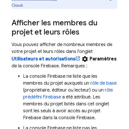
Cloud
.
Afficher les membres du
projet et leurs rôles
Vous pouvez afficher de nombreux membres de
votre projet et leurs rôles dans l'onglet
settings
Utilisateurs et autorisations
Paramètres
de la console
Firebase
. Remarques :
La console
Firebase
ne liste que les
membres du projet auxquels un
rôle de base
(propriétaire, éditeur ou lecteur) ou un
rôle
prédéfini Firebase
a été attribué. Les
membres du projet listés dans cet onglet
sont les seuls à avoir accès au projet
Firebase dans la console
Firebase
.
La console
Firebase
ne liste pas les