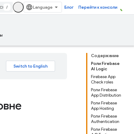
/
Блог
Перейти к консоли
ы
Содержание
Роли Firebase
AI Logic
Firebase App
Check roles
Роли Firebase
App Distribution
овне
Роли Firebase
App Hosting
Роли Firebase
Authentication
Роли Firebase