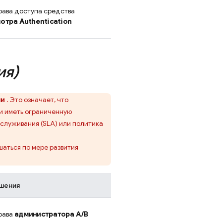
ава доступа средства
мотра
Authentication
ия)
ми
. Это означает, что
ли иметь ограниченную
служивания (SLA) или политика
аться по мере развития
шения
рава
администратора
A/B