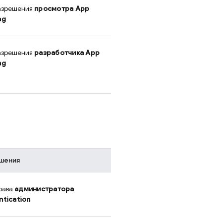
азрешения
просмотра
App
ng
азрешения
разработчика
App
ng
шения
рава
администратора
ntication