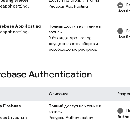
Hosting
Viewer
Доступ только для чтения
Р
seapphosting
.
Ресурсы
App Hosting
Hosti
irebase App Hosting
Полный доступ на чтение и
Р
seapphosting
.
запись.
Hosti
В бэкэнде
App Hosting
осуществляется сборка и
освобождение ресурсов.
rebase Authentication
Описание
Разре
ор
Firebase
Полный доступ на чтение и
П
запись.
Authe
seauth
.
admin
Ресурсы
Authentication