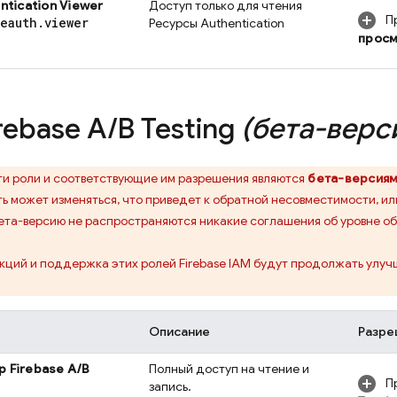
ntication
Viewer
Доступ только для чтения
Пр
seauth
.
viewer
Ресурсы
Authentication
прос
rebase A
/
B Testing
(бета-верс
и роли и соответствующие им разрешения являются
бета-версия
ь может изменяться, что приведет к обратной несовместимости, и
ета-версию не распространяются никакие соглашения об уровне об
кций и поддержка этих ролей Firebase IAM будут продолжать улучш
Описание
Разре
ор
Firebase A/B
Полный доступ на чтение и
П
запись.