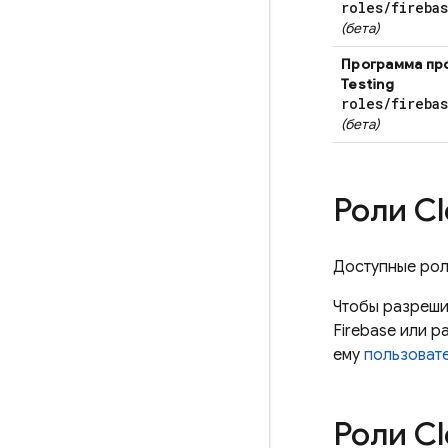
roles
/
fireba
(бета)
Программа пр
Testing
roles
/
fireba
(бета)
Роли
Cl
Доступные ро
Чтобы разреши
Firebase
или ра
ему
пользоват
Роли
Cl