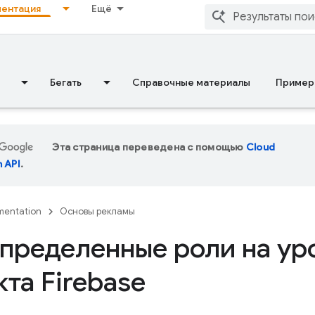
ентация
Ещё
Бегать
Справочные материалы
Пример
Эта страница переведена с помощью
Cloud
n API
.
entation
Основы рекламы
пределенные роли на ур
та Firebase