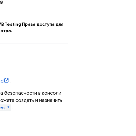
ng
/B Testing
Права доступа для
отра.
ud
.
ла безопасности в консоли
можете создать и назначить
es.*
.