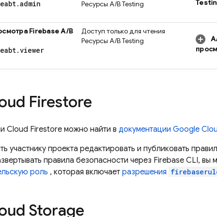
Testi
seabt
.
admin
Ресурсы
A/B Testing
осмотра
Firebase A/B
Доступ только для чтения
A
Ресурсы
A/B Testing
просм
seabt
.
viewer
oud Firestore
ли
Cloud Firestore
можно найти в
документации
Google Clo
ть участнику проекта редактировать и публиковать прави
звертывать правила безопасности через
Firebase
CLI, вы 
ельскую роль
, которая включает
разрешения
firebaserul
oud Storage