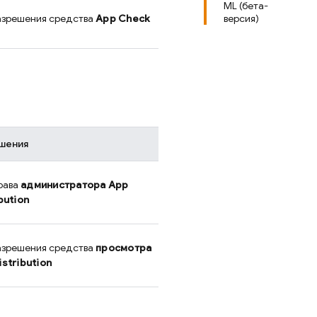
ML (бета-
зрешения средства
App Check
версия)
шения
рава
администратора
App
bution
зрешения средства
просмотра
stribution