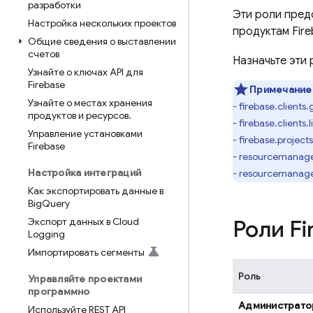
разработки
Эти роли предо
Настройка нескольких проектов
продуктам Fire
Общие сведения о выставлении
счетов
Назначьте эти
Узнайте о ключах API для
Firebase
Примечание
Узнайте о местах хранения
- firebase.clients.
продуктов и ресурсов
.
- firebase.clients.l
Управление установками
- firebase.project
Firebase
- resourcemanage
Настройка интеграций
- resourcemanager
Как экспортировать данные в
Big
Query
Экспорт данных в Cloud
Роли
Fi
Logging
Импортировать сегменты
Роль
Управляйте проектами
программно
Администрат
Используйте REST API