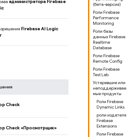
рава
администратора
Firebase
(бета-версия)
ic
Роли Firebase
Performance
Monitoring
азрешения
Firebase AI Logic
Роли базы
r
данных Firebase
Realtime
Database
Роли Firebase
Remote Config
Роли Firebase
Test Lab
Устаревшие или
шения
неподдерживае
мые продукты
Роли Firebase
pp Check
Dynamic Links
роли издателя
Firebase
Extensions
pp Check
«Просмотрщик»
Роли Firebase