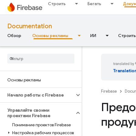
Строить
Бегать
Докум
Documentation
Обзор
Основы рекламы
ИИ
Строить
Translatio
Основы рекламы
Firebase
Docum
Начало работы с Firebase
Предо
Управляйте своими
проектами Firebase
продук
Понимание проектов Firebase
Настройка рабочих процессов