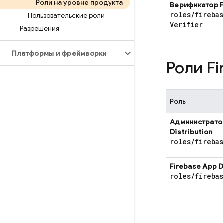
Роли на уровне продукта
Верификатор
roles
/
fireba
Пользовательские роли
Verifier
Разрешения
Платформы и фреймворки
Роли
Fi
Роль
Администрат
Distribution
roles
/
fireba
Firebase App D
roles
/
fireba