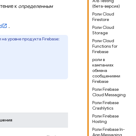
A/B Testing
чтение к
определенным
(бета-версия)
Роли Cloud
Firestore
d
.
Роли Cloud
Storage
а уровне продукта Firebase:
Роли Cloud
Functions for
Firebase
роли в
кампаниях
обмена
сообщениями
Firebase
Роли Firebase
Cloud Messaging
Роли Firebase
Crashlytics
Роли Firebase
шения
Hosting
Роли Firebase In-
App Messaging