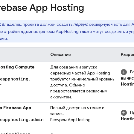
rebase App Hosting
:
Владелец проекта должен создать
первую
серверную часть для
A
 настройки администраторы
App Hosting
также могут создавать и у
ями.
Описание
Разре
Hosting
Compute
Для создания и запуска
Р
серверных частей
App Hosting
вычис
seapphosting
.
требуется минимальный уровень
Hosti
r
доступа. Обычно
предоставляется сервисным
аккаунтам.
ор
Firebase App
Полный доступ на чтение и
П
запись.
Hosti
seapphosting
.
admin
Ресурсы
App Hosting