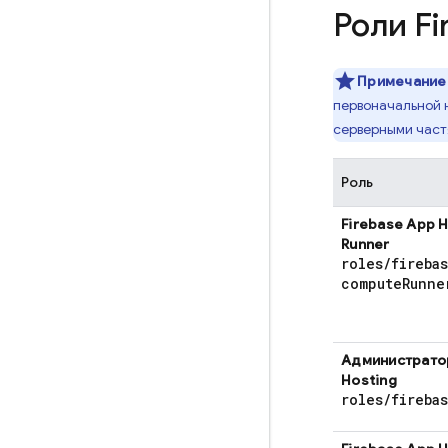
Роли
Fi
Примечание
первоначальной
серверными част
Роль
Firebase App 
Runner
roles
/
fireba
compute
Runne
Администрат
Hosting
roles
/
fireba