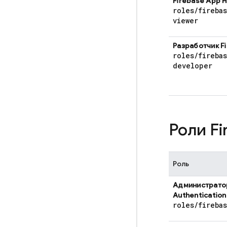
Firebase App 
roles
/
fireba
viewer
Разработчик
F
roles
/
fireba
developer
Роли
Fi
Роль
Администрат
Authentication
roles
/
fireba