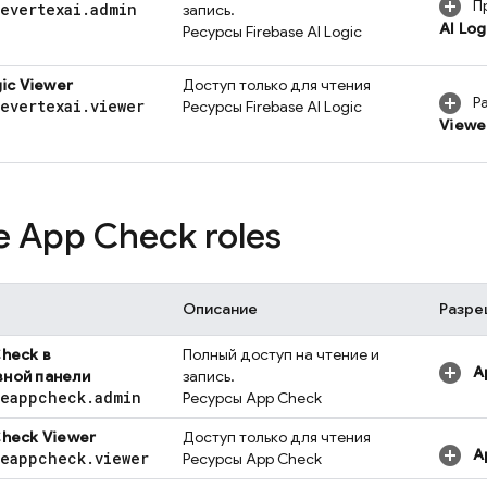
П
severtexai
.
admin
запись.
AI Log
Ресурсы
Firebase AI Logic
ic
Viewer
Доступ только для чтения
Р
severtexai
.
viewer
Ресурсы
Firebase AI Logic
Viewe
se App Check
roles
Описание
Разре
Check
в
Полный доступ на чтение и
A
вной панели
запись.
seappcheck
.
admin
Ресурсы
App Check
Check
Viewer
Доступ только для чтения
A
seappcheck
.
viewer
Ресурсы
App Check