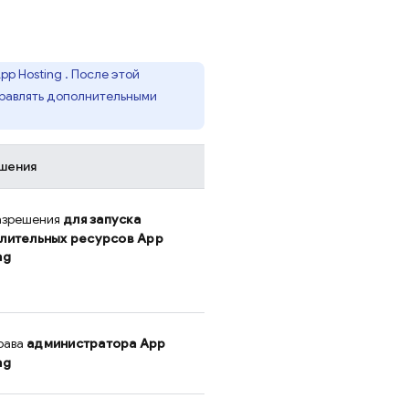
pp Hosting
. После этой
правлять дополнительными
шения
азрешения
для запуска
лительных ресурсов
App
ng
рава
администратора
App
ng