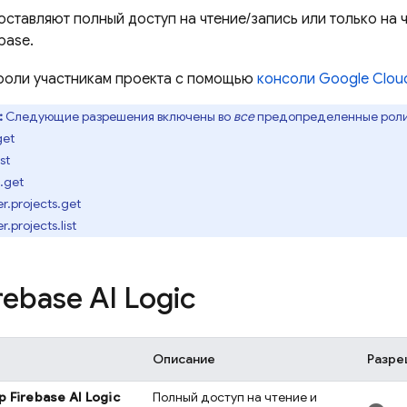
ставляют полный доступ на чтение/запись или только на 
base.
 роли участникам проекта с помощью
консоли
Google Clou
:
Следующие разрешения включены во
все
предопределенные роли н
get
ist
s.get
r.projects.get
.projects.list
rebase AI Logic
Описание
Разре
ор
Firebase AI Logic
Полный доступ на чтение и