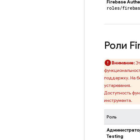
Firebase Authe
roles
/
fireba
Роли
Fi
Внимание:
Эт
функциональност
поддержку. На б
устаревания.
Доступность фун
инструмента.
Роль
Администрат
Testing