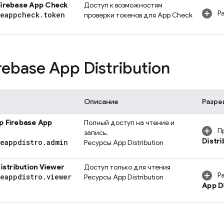
Firebase App Check
Доступ к возможностям
Ра
seappcheck
.
token
проверки токенов для
App Check
rebase App Distribution
Описание
Разре
ор
Firebase App
Полный доступ на чтение и
П
запись.
Distri
seappdistro
.
admin
Ресурсы
App Distribution
istribution
Viewer
Доступ только для чтения
Ра
seappdistro
.
viewer
Ресурсы
App Distribution
App Di