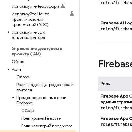
roles
/
fireba
Используйте Терраформ
Используйте Центр
проектирования
Firebase AI Log
приложений (ADC)
.
roles
/
fireba
Используйте SDK
администратора
Управление доступом к
проекту (IAM)
Fireba
Обзор
Роли
Обзор
Роль
Роли владельца
,
редактора и
зрителя
Firebase App 
Предопределенные роли
администрати
Firebase
roles
/
fireba
Обзор
Роли уровня Firebase
Firebase App 
roles
/
fireba
Роли категорий продуктов