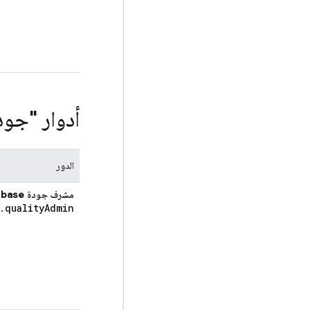
أدوار "جودة ebase
الدور
مشرف جودة Firebase
.
quality
Admin