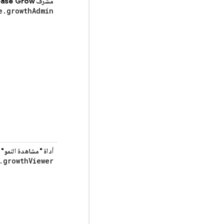
مشرف Firebase Grow
e
.
growth
Admin
أداة "مشاهدة النمو" في ase
.
growth
Viewer