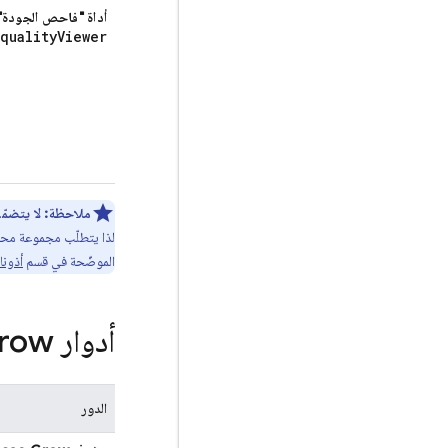
أداة "فاحص الجودة" في ase
quality
Viewer
ملاحظة:
لا يتضمّن دور Firebase Quality ال
لذا يتطلّب مجموعة محدّ
الموضّحة في قسم
أذونا
أدوار Firebase Grow
الدور