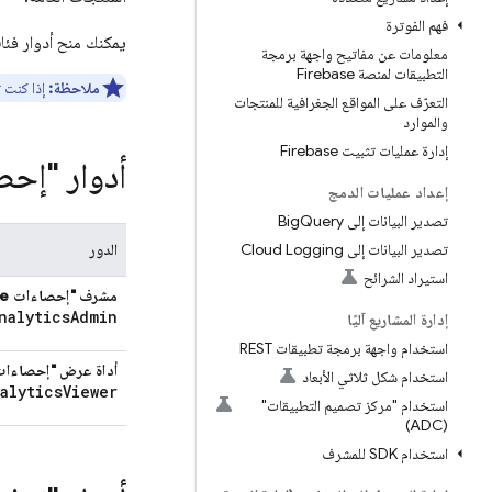
فهم الفوترة
يمكنك منح أدوار فئ
معلومات عن مفاتيح واجهة برمجة
التطبيقات لمنصة Firebase
ملاحظة:
إذا كنت ت
التعرّف على المواقع الجغرافية للمنتجات
والموارد
إدارة عمليات تثبيت Firebase
أدوار "إحصاءات 
إعداد عمليات الدمج
تصدير البيانات إلى Big
Query
تصدير البيانات إلى Cloud Logging
الدور
استيراد الشرائح
مشرف "إحصاءات Firebase"
nalytics
Admin
إدارة المشاريع آليًا
استخدام واجهة برمجة تطبيقات REST
أداة عرض "إحصاءات irebase
استخدام شكل ثلاثي الأبعاد
alytics
Viewer
استخدام "مركز تصميم التطبيقات"
(ADC)
استخدام SDK للمشرف