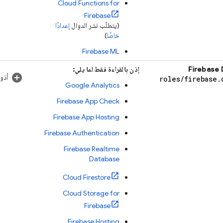
Cloud Functions for
Firebase
(يتطلّب نشر الدوال
إعدادًا
خاصًا
)
Firebase ML
Firebase 
إذن بالقراءة فقط لما يلي:
أذو
roles
/
firebase
.
Google Analytics
Firebase App Check
Firebase App Hosting
Firebase Authentication
Firebase Realtime
Database
Cloud Firestore
Cloud Storage for
Firebase
Firebase Hosting