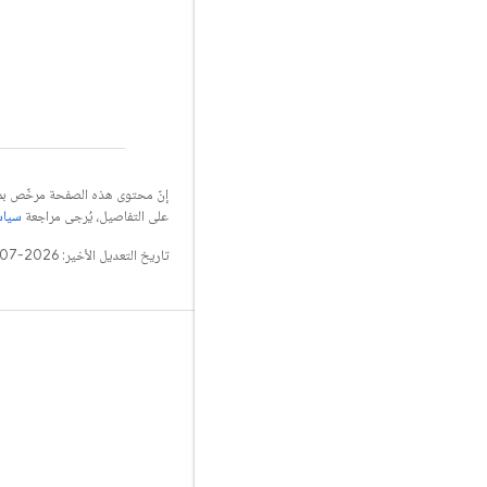
إنّ محتوى هذه الصفحة مرخّص 
على التفاصيل، يُرجى مراجعة
سياسات مو
تاريخ التعديل الأخير: 2026-07-05 (حسب التوقيت العالمي المتفَّق عليه)
التعلّم
الأدلة
المراجع
النماذج