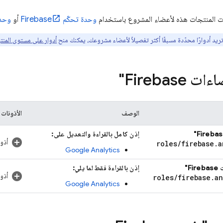
ات المنتجات هذه لأعضاء المشروع باستخدام
وحدة تحكّم
Firebase
أو
وحدة
ريد أدوارًا محدّدة مسبقًا أكثر تفصيلاً لأعضاء مشروعك، يمكنك منح
أدوار على مستوى المنت
Firebase"
الوصف
الأذونات
إذن كامل بالقراءة والتعديل على:
أذو
roles
/
firebase
.
a
Google Analytics
F"
إذن بالقراءة فقط لما يلي:
أذو
roles
/
firebase
.
an
Google Analytics