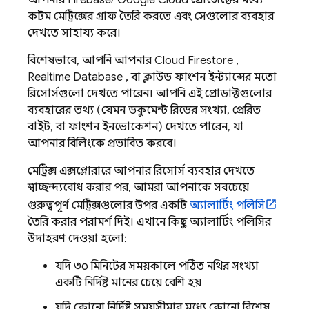
আপনার Firebase/
Google Cloud
প্রোজেক্টের মধ্যে
কাস্টম মেট্রিক্সের গ্রাফ তৈরি করতে এবং সেগুলোর ব্যবহার
দেখতে সাহায্য করে।
বিশেষভাবে, আপনি আপনার
Cloud Firestore
,
Realtime Database
, বা ক্লাউড ফাংশন ইনস্ট্যান্সের মতো
রিসোর্সগুলো দেখতে পারেন। আপনি এই প্রোডাক্টগুলোর
ব্যবহারের তথ্য (যেমন ডকুমেন্ট রিডের সংখ্যা, প্রেরিত
বাইট, বা ফাংশন ইনভোকেশন) দেখতে পারেন, যা
আপনার বিলিংকে প্রভাবিত করবে।
মেট্রিক্স এক্সপ্লোরারে আপনার রিসোর্স ব্যবহার দেখতে
স্বাচ্ছন্দ্যবোধ করার পর, আমরা আপনাকে সবচেয়ে
গুরুত্বপূর্ণ মেট্রিক্সগুলোর উপর একটি
অ্যালার্টিং পলিসি
তৈরি করার পরামর্শ দিই। এখানে কিছু অ্যালার্টিং পলিসির
উদাহরণ দেওয়া হলো:
যদি ৩০ মিনিটের সময়কালে পঠিত নথির সংখ্যা
একটি নির্দিষ্ট মানের চেয়ে বেশি হয়
যদি কোনো নির্দিষ্ট সময়সীমার মধ্যে কোনো বিশেষ