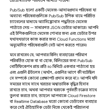
প্রোগ্রাম্যাটিক পরিবর্তন আনতে পারেন।
Pub/Sub
হলো একটি মেসেজ-আদানপ্রদান পরিষেবা যা
অন্যান্য পরিষেবাগুলিকে
Pub/Sub
টপিক নামে পরিচিত
চ্যানেলের মাধ্যমে অ্যাসিঙ্ক্রোনাস পদ্ধতিতে মেসেজ
পাঠাতে দেয় — সাধারণত JSON ডেটার আকারে। আপনি
এই টপিকগুলিতে মেসেজ শোনার জন্য এবং ডেটার উপর
যথাযথভাবে কাজ করার জন্য
Cloud Functions
মতো
অনুমোদিত পরিষেবাগুলি সেট আপ করতে পারেন।
মনে রাখবেন যে, আপনার বিলিং ব্যবহারের পরিমাণ
পরিবর্তিত হোক বা না হোক, বিলিংয়ের জন্য
Pub/Sub
নোটিফিকেশন প্রায় প্রতি ২০ মিনিটে একবার পাঠানো হয়
এবং এগুলি স্টেটলেস (অর্থাৎ, এগুলির আগে কী ঘটেছিল
সে সম্পর্কে কোনো প্রেক্ষাপট প্রদান করে না)। আপনি যদি
সময়ের সাথে সাথে খরচের অস্বাভাবিক বৃদ্ধির হিসাব
রাখতে চান, অথবা আপনার খরচকে পূর্ববর্তী চক্রের সাথে
তুলনা করতে চান, তাহলে আপনাকে
Cloud Firestore
বা
Realtime Database
মতো কোনো ডেটাবেস ব্যবহার
করে সেই ঐতিহাসিক ডেটা নিজে থেকেই পরিচালনা