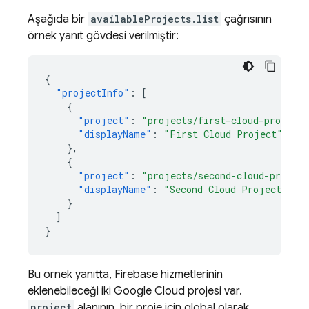
Aşağıda bir
availableProjects.list
çağrısının
örnek yanıt gövdesi verilmiştir:
{
"projectInfo"
:
[
{
"project"
:
"projects/first-cloud-project
"displayName"
:
"First Cloud Project"
},
{
"project"
:
"projects/second-cloud-projec
"displayName"
:
"Second Cloud Project"
}
]
}
Bu örnek yanıtta, Firebase hizmetlerinin
eklenebileceği iki
Google Cloud
projesi var.
project
alanının, bir proje için global olarak