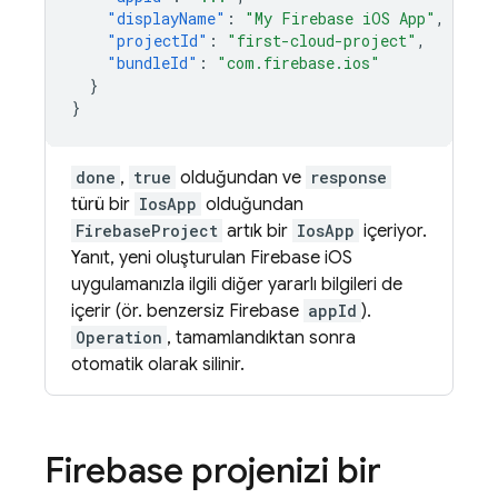
"displayName"
:
"My Firebase iOS App"
,
"projectId"
:
"first-cloud-project"
,
"bundleId"
:
"com.firebase.ios"
}
}
done
,
true
olduğundan ve
response
türü bir
IosApp
olduğundan
FirebaseProject
artık bir
IosApp
içeriyor.
Yanıt, yeni oluşturulan Firebase iOS
uygulamanızla ilgili diğer yararlı bilgileri de
içerir (ör. benzersiz Firebase
appId
).
Operation
, tamamlandıktan sonra
otomatik olarak silinir.
Firebase projenizi bir