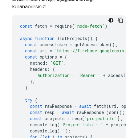
kullanabilirsiniz:
const
fetch
=
require
(
'node-fetch'
);
async
function
listProjects
()
{
const
accessToken
=
getAccessToken
();
const
uri
=
'https://firebase.googleapis.com/
const
options
=
{
method
:
'GET'
,
headers
:
{
'Authorization'
:
'Bearer '
+
accessToken
,
},
};
try
{
const
rawResponse
=
await
fetch
(
uri
,
option
const
resp
=
await
rawResponse
.
json
();
const
projects
=
resp
[
'projectInfo'
];
console
.
log
(
'Project total: '
+
projects
.
l
console
.
log
(
''
);
for
(
let
i
in
projects
)
{