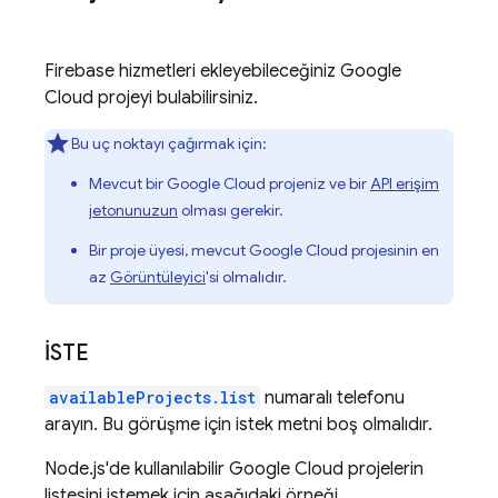
Firebase hizmetleri ekleyebileceğiniz
Google
Cloud
projeyi bulabilirsiniz.
Bu uç noktayı çağırmak için:
Mevcut bir
Google Cloud
projeniz ve bir
API erişim
jetonunuzun
olması gerekir.
Bir proje üyesi, mevcut
Google Cloud
projesinin en
az
Görüntüleyici
'si olmalıdır.
İSTE
availableProjects.list
numaralı telefonu
arayın. Bu görüşme için istek metni boş olmalıdır.
Node.js'de kullanılabilir
Google Cloud
projelerin
listesini istemek için aşağıdaki örneği