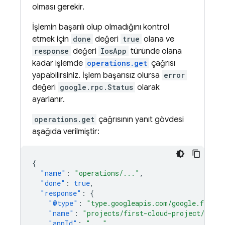
olması gerekir.
İşlemin başarılı olup olmadığını kontrol
etmek için
done
değeri
true
olana ve
response
değeri
IosApp
türünde olana
kadar işlemde
operations.get
çağrısı
yapabilirsiniz. İşlem başarısız olursa
error
değeri
google.rpc.Status
olarak
ayarlanır.
operations.get
çağrısının yanıt gövdesi
aşağıda verilmiştir:
{
"name"
:
"operations/..."
,
"done"
:
true
,
"response"
:
{
"@type"
:
"type.googleapis.com/google.fireba
"name"
:
"projects/first-cloud-project/iosAp
"appId"
:
"..."
,