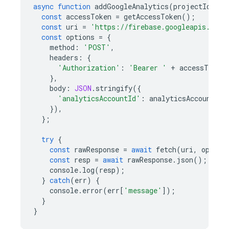
async
function
addGoogleAnalytics
(
projectId
,
an
const
accessToken
=
getAccessToken
();
const
uri
=
'https://firebase.googleapis.com/
const
options
=
{
method
:
'POST'
,
headers
:
{
'Authorization'
:
'Bearer '
+
accessToken
,
},
body
:
JSON
.
stringify
({
'analyticsAccountId'
:
analyticsAccountId
}),
};
try
{
const
rawResponse
=
await
fetch
(
uri
,
option
const
resp
=
await
rawResponse
.
json
();
console
.
log
(
resp
);
}
catch
(
err
)
{
console
.
error
(
err
[
'message'
]);
}
}