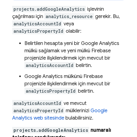
projects.addGoogleAnalytics
işlevinin
çağrılması için
analytics_resource
gerekir. Bu,
analyticsAccountId
veya
analyticsPropertyId
olabilir:
Belirtilen hesapta yeni bir Google Analytics
mülkü sağlamak ve yeni mülkü Firebase
projenizle ilişkilendirmek için mevcut bir
analyticsAccountId
belirtin.
Google Analytics mülkünü Firebase
projenizle ilişkilendirmek için mevcut bir
analyticsPropertyId
belirtin.
analyticsAccountId
ve mevcut
analyticsPropertyId
mülklerinizi
Google
Analytics web sitesinde
bulabilirsiniz.
projects.addGoogleAnalytics
numaralı