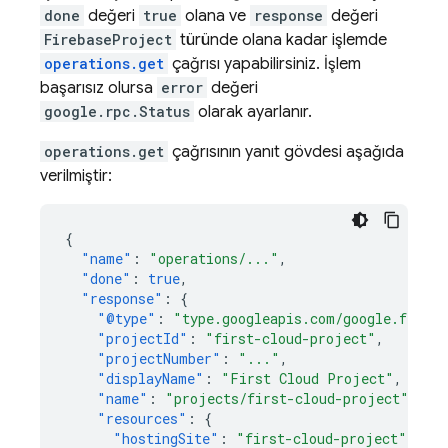
done
değeri
true
olana ve
response
değeri
FirebaseProject
türünde olana kadar işlemde
operations.get
çağrısı yapabilirsiniz. İşlem
başarısız olursa
error
değeri
google.rpc.Status
olarak ayarlanır.
operations.get
çağrısının yanıt gövdesi aşağıda
verilmiştir:
{
"name"
:
"operations/..."
,
"done"
:
true
,
"response"
:
{
"@type"
:
"type.googleapis.com/google.fireba
"projectId"
:
"first-cloud-project"
,
"projectNumber"
:
"..."
,
"displayName"
:
"First Cloud Project"
,
"name"
:
"projects/first-cloud-project"
,
"resources"
:
{
"hostingSite"
:
"first-cloud-project"
,