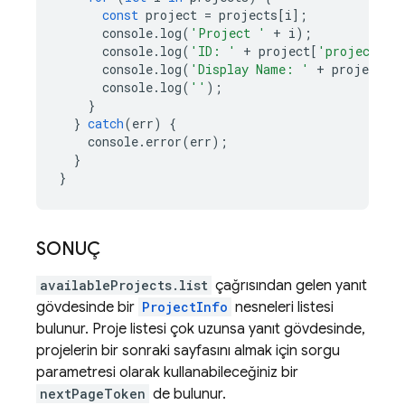
const
project
=
projects
[
i
];
console
.
log
(
'Project '
+
i
);
console
.
log
(
'ID: '
+
project
[
'project'
])
console
.
log
(
'Display Name: '
+
project
[
'
console
.
log
(
''
);
}
}
catch
(
err
)
{
console
.
error
(
err
);
}
}
SONUÇ
availableProjects.list
çağrısından gelen yanıt
gövdesinde bir
ProjectInfo
nesneleri listesi
bulunur. Proje listesi çok uzunsa yanıt gövdesinde,
projelerin bir sonraki sayfasını almak için sorgu
parametresi olarak kullanabileceğiniz bir
nextPageToken
de bulunur.