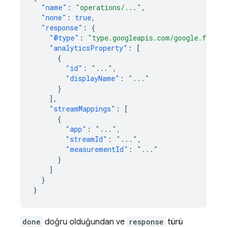
"name"
:
"operations/..."
,
"none"
:
true
,
"response"
:
{
"@type"
:
"type.googleapis.com/google.fireba
"analyticsProperty"
:
[
{
"id"
:
"..."
,
"displayName"
:
"..."
}
],
"streamMappings"
:
[
{
"app"
:
"..."
,
"streamId"
:
"..."
,
"measurementId"
:
"..."
}
]
}
}
done
doğru olduğundan ve
response
türü