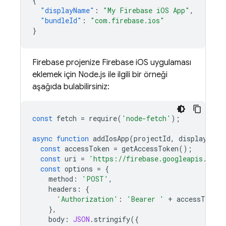
{
"displayName"
:
"My Firebase iOS App"
,
"bundleId"
:
"com.firebase.ios"
}
Firebase projenize Firebase iOS uygulaması
eklemek için Node.js ile ilgili bir örneği
aşağıda bulabilirsiniz:
const
fetch
=
require
(
'node-fetch'
);
async
function
addIosApp
(
projectId
,
displayName
const
accessToken
=
getAccessToken
();
const
uri
=
'https://firebase.googleapis.com/
const
options
=
{
method
:
'POST'
,
headers
:
{
'Authorization'
:
'Bearer '
+
accessToken
,
},
body
:
JSON
.
stringify
({