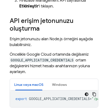
Firebase Management API sayfasında
Etkinleştir
'i tıklayın.
API erişim jetonunuzu
oluşturma
Erişim jetonunuzu alan Node.js örneğini aşağıda
bulabilirsiniz.
Öncelikle
Google Cloud
ortamında değilseniz
GOOGLE_APPLICATION_CREDENTIALS
ortam
değişkenini hizmet hesabı anahtarınızın yoluna
ayarlayın.
Linux veya macOS
Windows
export
GOOGLE_APPLICATION_CREDENTIALS
=
"/path/t