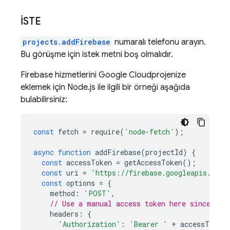
İSTE
projects.addFirebase
numaralı telefonu arayın.
Bu görüşme için istek metni boş olmalıdır.
Firebase hizmetlerini
Google Cloud
projenize
eklemek için Node.js ile ilgili bir örneği aşağıda
bulabilirsiniz:
const
fetch
=
require
(
'node-fetch'
);
async
function
addFirebase
(
projectId
)
{
const
accessToken
=
getAccessToken
();
const
uri
=
'https://firebase.googleapis.com/
const
options
=
{
method
:
'POST'
,
// Use a manual access token here since exp
headers
:
{
'Authorization'
:
'Bearer '
+
accessToken
,