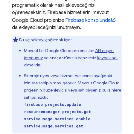
programatik olarak nasıl ekleyeceğinizi
öğreneceksiniz. Firebase hizmetlerini mevcut
Google Cloud
projenize
Firebase
konsolunda
da ekleyebileceğinizi unutmayın.
Bu uç noktayı çağırmak için:
Mevcut bir
Google Cloud
projeniz, bir
API erişim
jetonunuz
ve
'ınızın benzersiz
kaynak adı
project
olmalıdır.
Bir proje üyesi veya hizmet hesabının aşağıdaki
izinlere sahip olması gerekir. Mevcut
Google Cloud
projesinin
düzenleyicisi veya sahibiyseniz
bu izinlere
sahipsinizdir.
firebase.projects.update
resourcemanager.projects.get
serviceusage.services.enable
serviceusage.services.get