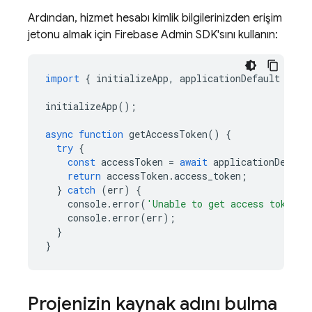
Ardından, hizmet hesabı kimlik bilgilerinizden erişim
jetonu almak için Firebase Admin SDK'sını kullanın:
import
{
initializeApp
,
applicationDefault
}
fr
initializeApp
();
async
function
getAccessToken
()
{
try
{
const
accessToken
=
await
applicationDefaul
return
accessToken
.
access_token
;
}
catch
(
err
)
{
console
.
error
(
'Unable to get access token'
)
console
.
error
(
err
);
}
}
Projenizin kaynak adını bulma