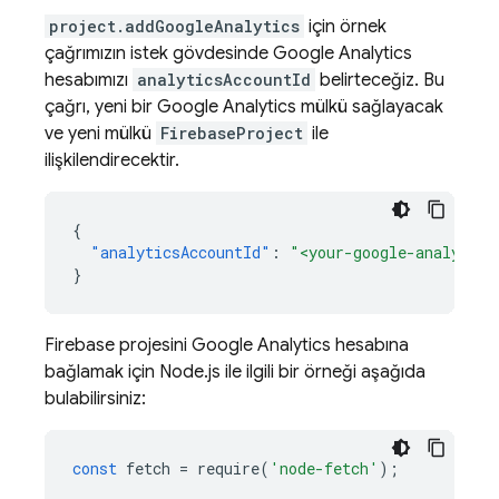
project.addGoogleAnalytics
için örnek
çağrımızın istek gövdesinde Google Analytics
hesabımızı
analyticsAccountId
belirteceğiz. Bu
çağrı, yeni bir Google Analytics mülkü sağlayacak
ve yeni mülkü
FirebaseProject
ile
ilişkilendirecektir.
{
"analyticsAccountId"
:
"<your-google-analytics
}
Firebase projesini Google Analytics hesabına
bağlamak için Node.js ile ilgili bir örneği aşağıda
bulabilirsiniz:
const
fetch
=
require
(
'node-fetch'
);