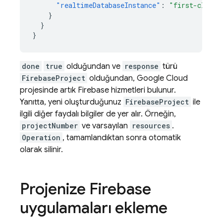
"realtimeDatabaseInstance"
:
"first-cloud-
}
}
}
done
true
olduğundan ve
response
türü
FirebaseProject
olduğundan,
Google Cloud
projesinde artık Firebase hizmetleri bulunur.
Yanıtta, yeni oluşturduğunuz
FirebaseProject
ile
ilgili diğer faydalı bilgiler de yer alır. Örneğin,
projectNumber
ve varsayılan
resources
.
Operation
, tamamlandıktan sonra otomatik
olarak silinir.
Projenize Firebase
uygulamaları ekleme