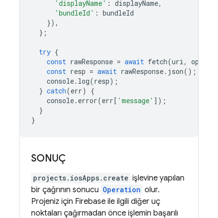
'displayName'
:
displayName
,
'bundleId'
:
bundleId
}),
};
try
{
const
rawResponse
=
await
fetch
(
uri
,
option
const
resp
=
await
rawResponse
.
json
();
console
.
log
(
resp
);
}
catch
(
err
)
{
console
.
error
(
err
[
'message'
]);
}
}
SONUÇ
projects.iosApps.create
işlevine yapılan
bir çağrının sonucu
Operation
olur.
Projeniz için Firebase ile ilgili diğer uç
noktaları çağırmadan önce işlemin başarılı