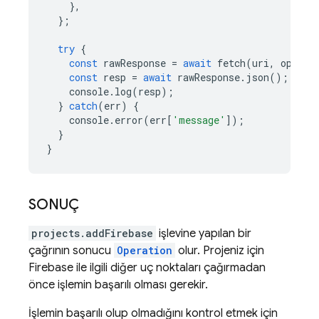
},
};
try
{
const
rawResponse
=
await
fetch
(
uri
,
option
const
resp
=
await
rawResponse
.
json
();
console
.
log
(
resp
);
}
catch
(
err
)
{
console
.
error
(
err
[
'message'
]);
}
}
SONUÇ
projects.addFirebase
işlevine yapılan bir
çağrının sonucu
Operation
olur. Projeniz için
Firebase ile ilgili diğer uç noktaları çağırmadan
önce işlemin başarılı olması gerekir.
İşlemin başarılı olup olmadığını kontrol etmek için