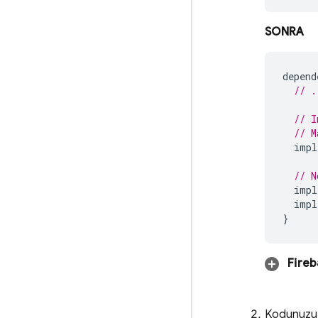
SONRA
depend
// .
// I
// M
impl
// N
impl
impl
}
Fire
Kodunuzu, 