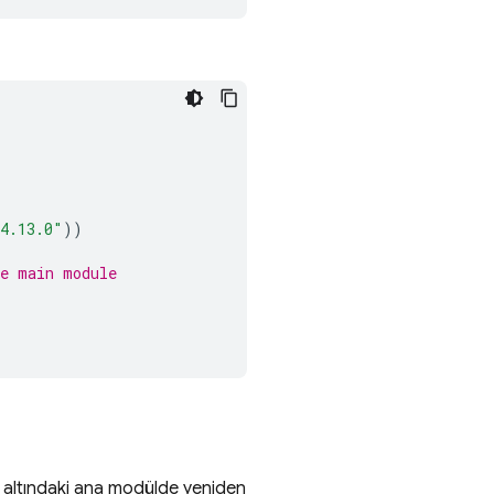
4.13.0"
))
he main module
 altındaki ana modülde yeniden