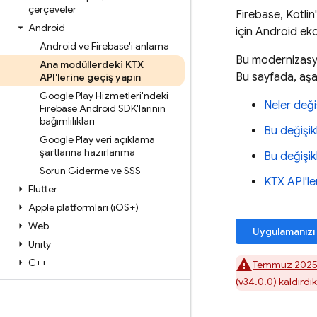
çerçeveler
Firebase, Kotlin'
Android
için Android ek
Android ve Firebase'i anlama
Bu modernizasyo
Ana modüllerdeki KTX
Bu sayfada, aşağ
API'lerine geçiş yapın
Google Play Hizmetleri'ndeki
Neler deği
Firebase Android SDK'larının
bağımlılıkları
Bu değişik
Google Play veri açıklama
şartlarına hazırlanma
Bu değişikli
Sorun Giderme ve SSS
KTX API'l
Flutter
Apple platformları (i
OS+)
Web
Uygulamanızı 
Unity
C++
Temmuz 202
(v34.0.0) kaldırdık