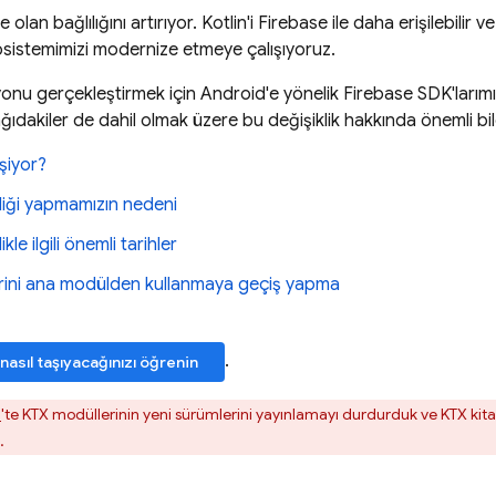
e olan bağlılığını artırıyor. Kotlin'i Firebase ile daha erişilebilir 
osistemimizi modernize etmeye çalışıyoruz.
nu gerçekleştirmek için Android'e yönelik Firebase SDK'larımız
ıdakiler de dahil olmak üzere bu değişiklik hakkında önemli bil
şiyor?
liği yapmamızın nedeni
kle ilgili önemli tarihler
erini ana modülden kullanmaya geçiş yapma
.
nasıl taşıyacağınızı öğrenin
5
'te KTX modüllerinin yeni sürümlerini yayınlamayı durdurduk ve KTX kitap
.