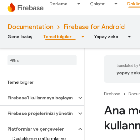
Derleme
Çalıştır
Doküm
Documentation
Firebase for Android
Genel bakış
Temel bilgiler
Yapay zeka
yapay zeka 
Temel bilgiler
Firebase
Docum
Firebase'i kullanmaya başlayın
Ana mo
Firebase projelerinizi yönetin
kullan
Platformlar ve çerçeveler
Desteklenen platformlar ve