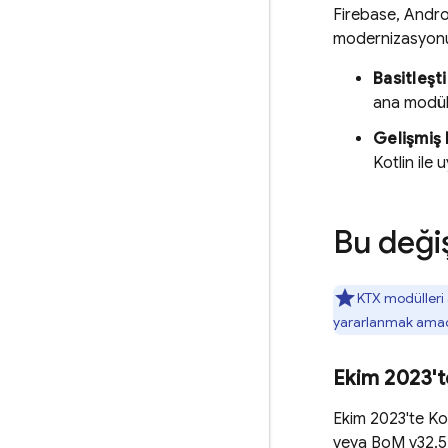
Firebase, Android
modernizasyonu 
Basitleşti
ana modül 
Gelişmiş 
Kotlin ile
Bu değişi
KTX modülleri 
yararlanmak ama
Ekim 2023't
Ekim 2023'te Kot
veya
BoM
v32.5