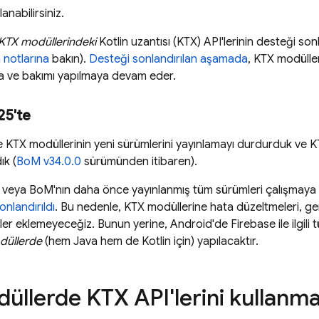
anabilirsiniz.
KTX modüllerindeki
Kotlin uzantısı (KTX) API'lerinin desteği sonla
 notlarına
bakın).
Desteği sonlandırılan aşamada
, KTX modüller
ya ve bakımı yapılmaya devam eder.
5'te
KTX modüllerinin yeni sürümlerini yayınlamayı durdurduk ve K
ık (
BoM
v34.0.0
sürümünden itibaren).
 veya
BoM
'nın daha önce yayınlanmış tüm sürümleri çalışmay
nlandırıldı
. Bu nedenle, KTX modüllerine hata düzeltmeleri, ge
kler eklemeyeceğiz. Bunun yerine, Android'de Firebase ile ilgili 
düllerde
(hem Java hem de Kotlin için) yapılacaktır.
üllerde KTX API'lerini kullanm