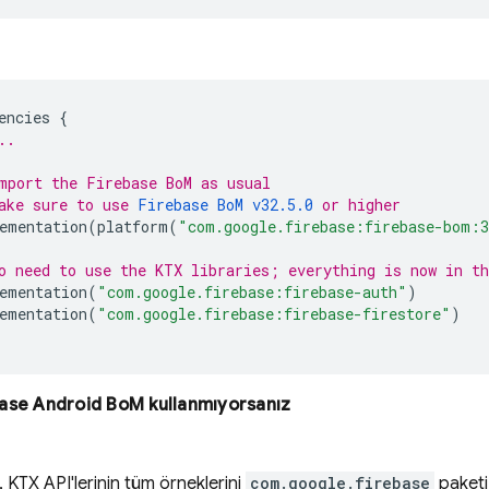
encies
{
..
mport the 
Firebase BoM
 as usual
ake sure to use 
Firebase BoM
 v32.5.0
 or higher
ementation
(
platform
(
"com.google.firebase:firebase-bom:3
o need to use the KTX libraries; everything is now in t
ementation
(
"com.google.firebase:firebase-auth"
)
ementation
(
"com.google.firebase:firebase-firestore"
)
base Android BoM
kullanmıyorsanız
KTX API'lerinin tüm örneklerini
com.google.firebase
paketi