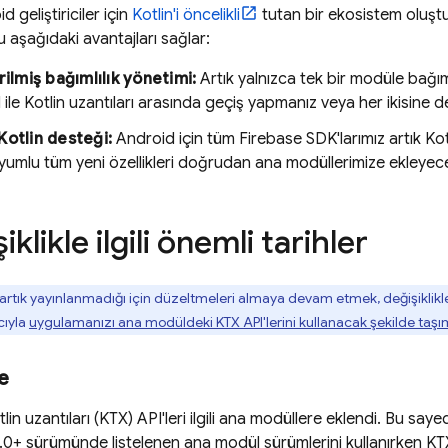
 geliştiriciler için
Kotlin'i öncelikli
tutan bir ekosistem oluşt
aşağıdaki avantajları sağlar:
rilmiş bağımlılık yönetimi:
Artık yalnızca tek bir modüle bağım
ile Kotlin uzantıları arasında geçiş yapmanız veya her ikisine 
Kotlin desteği:
Android için tüm Firebase SDK'larımız artık Kotl
 uyumlu tüm yeni özellikleri doğrudan ana modüllerimize ekleyec
klikle ilgili önemli tarihler
artık yayınlanmadığı için düzeltmeleri almaya devam etmek, değişiklikl
cıyla
uygulamanızı ana modüldeki KTX API'lerini kullanacak şekilde taşı
e
lin uzantıları (KTX) API'leri ilgili ana modüllere eklendi. Bu say
.0+ sürümünde listelenen ana modül sürümlerini kullanırken KT