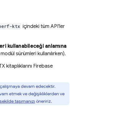
perf-ktx
içindeki tüm API'ler
leri kullanabileceği anlamına
odül sürümleri kullanılırken).
 kitaplıklarını
Firebase
 çalışmaya devam edecektir.
vam etmek ve değişikliklerden ve
şekilde taşımanızı
öneririz.