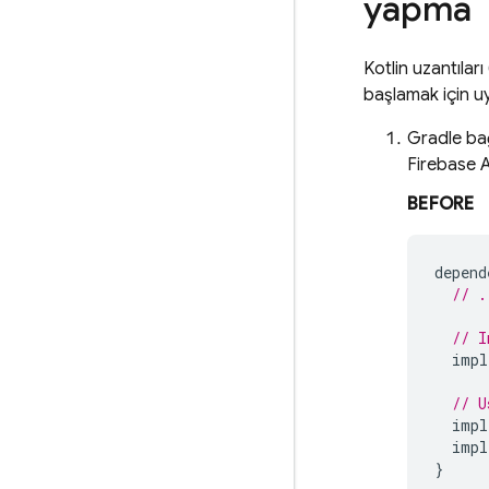
yapma
Kotlin uzantılar
başlamak için u
Gradle bağ
Firebase 
BEFORE
depend
// .
// I
impl
// U
impl
impl
}