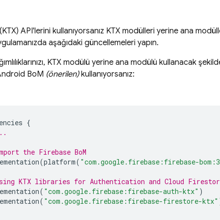
ı (KTX) API'lerini kullanıyorsanız KTX modülleri yerine ana modül
ygulamanızda aşağıdaki güncellemeleri yapın.
ımlılıklarınızı, KTX modülü yerine ana modülü kullanacak şekil
Android BoM
(önerilen)
kullanıyorsanız:
encies
{
..
mport the 
Firebase BoM
ementation
(
platform
(
"com.google.firebase:firebase-bom:3
sing KTX libraries for 
Authentication
 and 
Cloud Firestor
ementation
(
"com.google.firebase:firebase-auth-ktx"
)
ementation
(
"com.google.firebase:firebase-firestore-ktx"