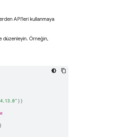
lerden API'leri kullanmaya
de düzenleyin. Örneğin,
4.13.0"
))
e
)