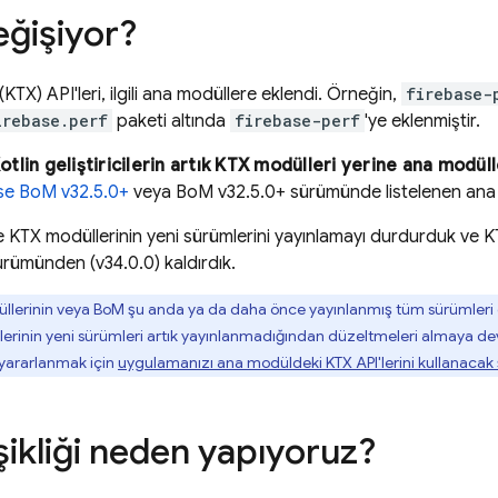
eğişiyor?
 (KTX) API'leri, ilgili ana modüllere eklendi. Örneğin,
firebase-
irebase.perf
paketi altında
firebase-perf
'ye eklenmiştir.
Kotlin geliştiricilerin artık KTX modülleri yerine ana modül
ase BoM
v32.5.0+
veya
BoM
v32.5.0+ sürümünde listelenen ana m
KTX modüllerinin yeni sürümlerini yayınlamayı durdurduk ve KTX
rümünden (v34.0.0) kaldırdık.
llerinin veya
BoM
şu anda ya da daha önce yayınlanmış tüm sürümleri
erinin yeni sürümleri artık yayınlanmadığından düzeltmeleri almaya de
 yararlanmak için
uygulamanızı ana modüldeki KTX API'lerini kullanacak 
şikliği neden yapıyoruz?