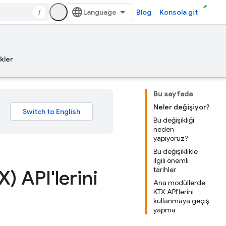
/
Blog
Konsola git
kler
Bu sayfada
Neler değişiyor?
Bu değişikliği
neden
yapıyoruz?
Bu değişiklikle
ilgili önemli
tarihler
) API'lerini
Ana modüllerde
KTX API'lerini
kullanmaya geçiş
yapma