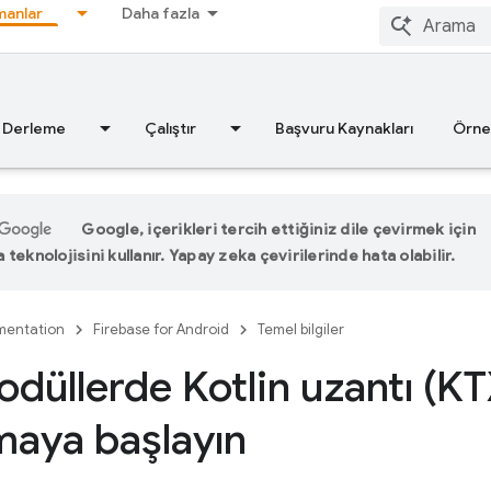
anlar
Daha fazla
Derleme
Çalıştır
Başvuru Kaynakları
Örne
Google, içerikleri tercih ettiğiniz dile çevirmek için
teknolojisini kullanır. Yapay zeka çevirilerinde hata olabilir.
entation
Firebase for Android
Temel bilgiler
düllerde Kotlin uzantı (KTX
maya başlayın