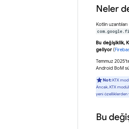
Neler d
Kotlin uzantıları
com.google.f
Bu değişiklik, 
geliyor
(
Fireb
Temmuz 2025'te 
Android BoM
sü
Not:
KTX modü
Ancak, KTX modüll
yeni özelliklerden
Bu deği