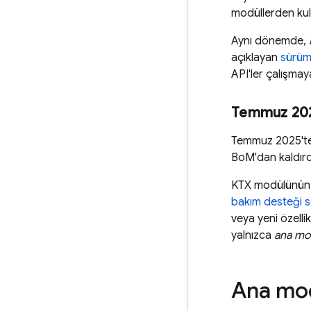
modüllerden kull
Aynı dönemde,
açıklayan
sürüm
API'ler çalışma
Temmuz 202
Temmuz 2025'te 
BoM
'dan kaldırd
KTX modülünün
bakım desteği so
veya yeni özelli
yalnızca
ana mo
Ana mod