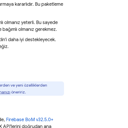
urmaya kararlıdır. Bu paketleme
lı olmanız yeterli. Bu sayede
de bağımlı olmanız gerekmez.
in'i daha iyi destekleyecek.
eğiz.
erden ve yeni özelliklerden
manızı
öneririz.
ede,
Firebase BoM
v32.5.0+
X API'lerini doğrudan ana