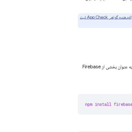
ائه‌دهنده گواهی
App Check
ثبت
کتابخانه Firebase دسترسی به APIها را برای تعامل با مدل‌های مولد فراهم می‌کند. این کتابخانه به عنوان بخشی از Firebase
npm install firebas