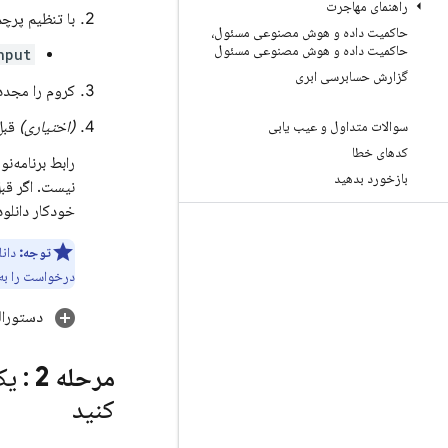
راهنمای مهاجرت
با تنظیم پرچ
حاکمیت داده و هوش مصنوعی مسئول،
حاکمیت داده و هوش مصنوعی مسئول
nput
گزارش حسابرسی ابری
کروم را مجدداً
سوالات متداول و عیب یابی
(اختیاری)
قبل 
کدهای خطا
بازخورد بدهید
نیست. اگر قب
خودکار دانلود
توجه:
دان
درخواست را به 
دستورالع
مرحله 2
کنید