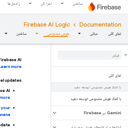
ساختن
اجرا کن
راه‌حل‌ها
Firebase AI Logic
Documentation
نمای کلی
مبانی
هوش مصنوعی
ساختن
Firebase AI
Learn more.
نمای کلی
l updates:
با کمک هوش مصنوعی توسعه دهید
ase AI
more.
با کمک هوش مصنوعی توسعه دهید
 your
Gemini در Firebase
nana.
pdate
ابزارها و ادغام‌های هوش مصنوعی