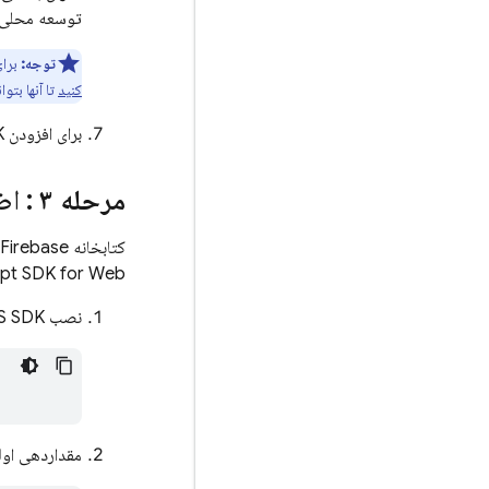
توسعه محلی 
توجه:
برا
کنید
تا آنها بتو
برای افزودن SDK های مورد نیاز به برنامه خود، به مرحله بعدی این راهنما بروید.
مرحله ۳
: اضا
JavaScript SDK for Web گنج
نصب Firebase JS SDK برای وب با استفاده از npm:
مقداردهی اولی