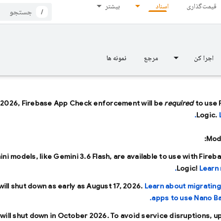
قیمت‌گذاری
اسناد
بیشتر
/
اجرا کن
مرجع
نمونه ها
 2026, Firebase App Check enforcement will be
required
to use 
Logic.
Mode
ini models, like
Gemini 3.6 Flash
, are available to use with Fireb
Logic!
Learn 
will shut down as early as
August 17, 2026
.
Learn about migrating
apps to use Nano Ba
will shut down in
October 2026
. To avoid service disruptions, u