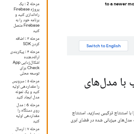
مرحله 2 : یک
to a newer mo
پروژه Firebase
راه‌اندازی کنید و
برنامه خود را به
Firebase متصل
کنید
مرحله ۳ : اضافه
کردن SDK
مرحله ۴ : پیکربندی
ارائه‌دهنده
اشکال‌زدایی App
Check برای
توسعه محلی
 با مدل‌های
مرحله ۵ : سرویس
را مقداردهی اولیه
کنید و یک نمونه
مدل ایجاد کنید
مرحله 6 : مدل
روی دستگاه را
با استنتاج ترکیبی بسازید. استنتاج
مقداردهی اولیه
 مدل‌های میزبانی شده در فضای ابری
کنید
مرحله ۷ : ارسال