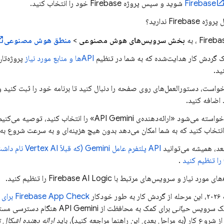
Firebase
شوید و سپس پروژه Firebase خود را انتخاب کنید.
Firebase ندارید؟
Fireba
، به
بخش سرویس‌های هوش مصنوعی
>
منطق هوش مصنوعی
 گردش کار هدایت‌شده که به شما در تنظیم
APIها و منابع مورد نیاز
پروژه‌تا
ید.
 اضافه کنید.
 «ارائه‌دهنده‌ی API Gemini» را انتخاب کنید، توصیه می‌کنیم
نتخاب کنید که به شما امکان می‌دهد بدون هیچ هزینه‌ای و به سرعت شروع به ک
بعد، همیشه می‌توانید
API
پلتفرم عامل
Gemini (که قبلاً Vertex AI نام داشت)
ا تنظیم کنید
.
Firebase AI Logic
را تنظیم کنید.
دکار
Firebase App Check
برای
یک سرویس
حیاتی
برای کمک به محافظت از
API Gemini
هنگام دسترسی مستقی
 شروع کار (به مراحل بعدی این راهنما مراجعه کنید)، باید
ارائه دهنده اشکال 