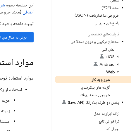
سمعی
این صفحه نحوه
شروع ب
اسناد (PDF)
اضافی
(مانند خروجی 
خروجی ساختاریافته (JSON)
پاسخ‌های جریانی
توجه داشته باشید ک
قابلیت‌های تخصصی
پرش به مثال‌های ک
استنتاج ترکیبی و درون دستگاهی
نمای کلی
i
OS+
موارد استف
Android
Web
موارد استفاده توص
شروع به کار
گزینه های پیکربندی
استفاده از یک
خروجی ساختاریافته
حریم 
پخش دو طرفه بلادرنگ (Live API)
زمینه 
ارائه ابزار به مدل
فراخوانی تابع
استنتا
اجرای کد