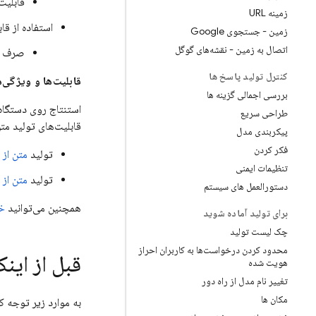
قابلیت
زمینه URL
استفاده از قاب
زمین - جستجوی Google
اتصال به زمین - نقشه‌های گوگل
صرف نظر از
کنترل تولید پاسخ ها
قابلیت‌ها و ویژگی‌
بررسی اجمالی گزینه ها
استنتاج روی دستگا
طراحی سریع
قابلیت‌های تولید متن
پیکربندی مدل
فکر کردن
تولید
متن از
تنظیمات ایمنی
تولید
متن از
دستورالعمل های سیستم
همچنین می‌توانید
خرو
برای تولید آماده شوید
چک لیست تولید
محدود کردن درخواست‌ها به کاربران احراز
قبل از این
هویت شده
تغییر نام مدل از راه دور
مکان ها
به موارد زیر توجه کن