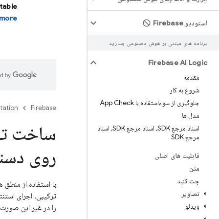
stable
more.
استودیو Firebase
برنامه های مبتنی بر هوش مصنوعی بسازید
Firebase AI Logic
مقدمه
شروع به کار
جلوگیری از سوءاستفاده با App Check
tation
Firebase
مدل ها
ساخت تجر
اسناد مرجع SDK، اسناد مرجع SDK، اسناد
مرجع SDK
روی دستگ
قابلیت های اصلی
متن
چت کنید
با استفاده از
منطق ه
تصاویر
ترکیبی، اجرای استنت
ویدئو
را در غیر این صورت 