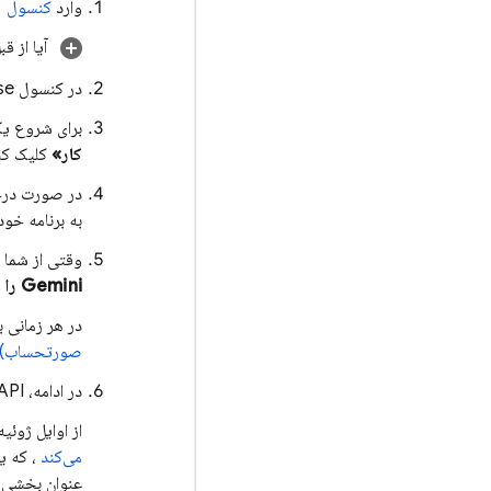
وارد
کنسول
آیا از قبل پروژه 
در کنسول
se
برای شروع یک
کار»
کلیک کن
به برنامه خود
وقتی از شما خواسته می‌شود
Gemini را
ا
در هر زمانی 
صورتحساب) ر
در ادامه، APIهای مورد نیاز و سرویس‌های مرتبط با
از اوایل ژوئیه ۲۰۲۶، این مرحله از گردش کار به طور خو
می‌کند
، که 
عنوان بخشی از