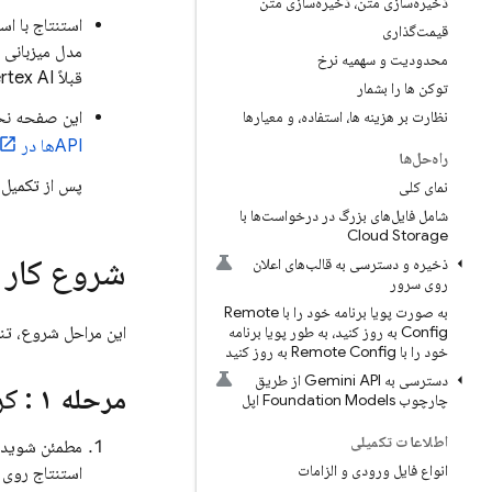
ذخیره‌سازی متن، ذخیره‌سازی متن
استنتاج با ا
قیمت‌گذاری
مدل میزبانی اب
محدودیت و سهمیه نرخ
قبلاً Vertex AI نام داشت)
توکن ها را بشمار
نظارت بر هزینه ها، استفاده، و معیارها
این صفحه ن
APIها در localhost
راه‌حل‌ها
پس از تکمیل 
نمای کلی
شامل فایل‌های بزرگ در درخواست‌ها با
Cloud Storage
شروع کار 
ذخیره و دسترسی به قالب‌های اعلان
روی سرور
به صورت پویا برنامه خود را با Remote
Config به روز کنید، به طور پویا برنامه
این مراحل شروع، تنظ
خود را با Remote Config به روز کنید
دسترسی به Gemini API از طریق
مرحله ۱
: کروم و Prompt API را 
چارچوب Foundation Models اپل
اطلاعات تکمیلی
مطمئن شوید ک
انواع فایل ورودی و الزامات
استنتاج روی دستگاه از hrome v139