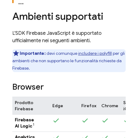
Ambienti supportati
L'SDK
Firebase
JavaScript
è supportato
ufficialmente nei seguenti ambienti.
Importante:
devi comunque
includere i polyfill
per gli
ambienti che non supportano le funzionalità richieste da
Firebase.
Browser
Prodotto
Safari 
Edge
Firefox
Chrome
Firebase
iOS
Firebase
1
AI Logic
Analytics