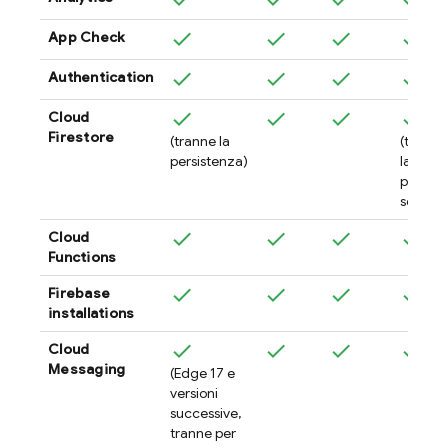
App Check
Authentication
Cloud
Firestore
(tranne la
(tranne
persistenza)
la
persist
se iOS 
Cloud
Functions
Firebase
installations
Cloud
Messaging
(Edge 17 e
versioni
successive,
tranne per