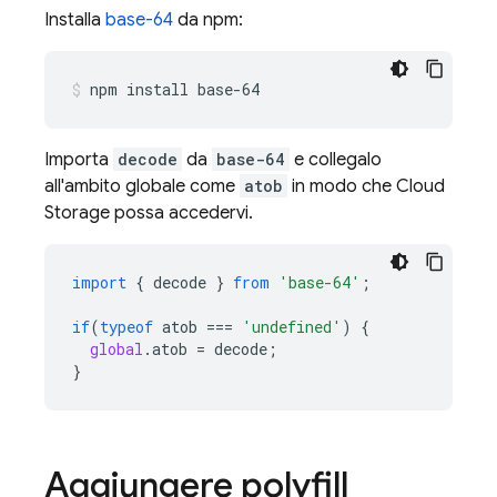
Installa
base-64
da npm:
npm install base-64
Importa
decode
da
base-64
e collegalo
all'ambito globale come
atob
in modo che
Cloud
Storage
possa accedervi.
import
{
decode
}
from
'base-64'
;
if
(
typeof
atob
===
'undefined'
)
{
global
.
atob
=
decode
;
}
Aggiungere polyfill