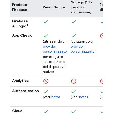
Node.js (18 e
Prodotto
Estensi
React Native
versioni
Firebase
di Chr
successive)
Firebase
1
AI Logic
App Check
(utilizzando un
(utilizzando un
provider
provider
personalizzato
personalizzato
)
per eseguire
l'attestazione
del dispositivo
nativo)
Analytics
Authentication
(vedi
nota
)
(vedi
nota
)
(vedi
no
Cloud