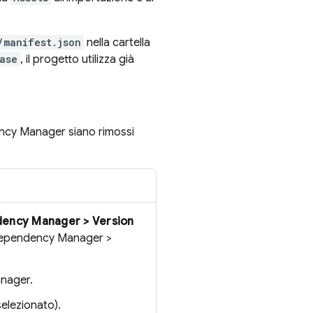
/manifest.json
nella cartella
ase
, il progetto utilizza già
dency Manager siano rimossi
dency Manager > Version
 Dependency Manager >
anager.
selezionato).