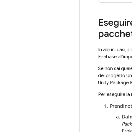
Eseguir
pacchett
In alcuni casi, 
Firebase all'imp
Se non sai quale
del progetto Uni
Unity Package M
Per eseguire la 
Prendi not
Dal
Pack
Proje