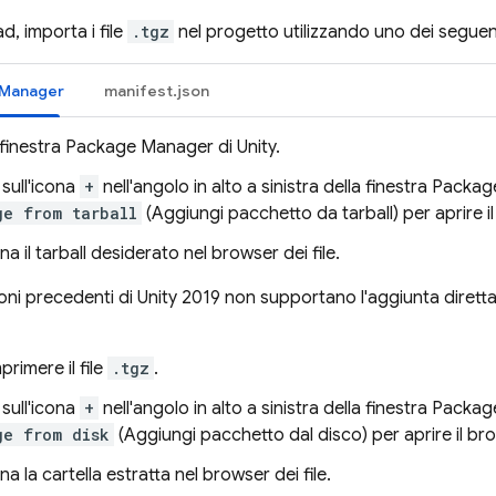
, importa i file
.tgz
nel progetto utilizzando uno dei seguen
 Manager
manifest.json
 finestra Package Manager di Unity.
c sull'icona
+
nell'angolo in alto a sinistra della finestra Pack
ge from tarball
(Aggiungi pacchetto da tarball) per aprire il 
na il tarball desiderato nel browser dei file.
oni precedenti di Unity 2019 non supportano l'aggiunta diretta 
rimere il file
.tgz
.
c sull'icona
+
nell'angolo in alto a sinistra della finestra Pack
ge from disk
(Aggiungi pacchetto dal disco) per aprire il brow
na la cartella estratta nel browser dei file.