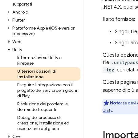
supportati
.NET 4.X, puoi s
Android
Il sito fornisce:
Flutter
Piattaforme Apple (i
OS e versioni
Singoli fil
successive)
Web
Singoli arc
Unity
Questa opzione 
Informazioni su Unity e
file
.unitypac
Firebase
.tgz
correlati
Ulteriori opzioni di
installazione
Questa pagina f
Eseguire l'integrazione con il
saperne di più 
progetto dei servizi per i giochi
di Play
Nota:
se devi 
Risoluzione dei problemi e
domande frequenti
Unity
.
Debug del processo di
creazione
,
installazione ed
esecuzione del gioco
Importa
C++