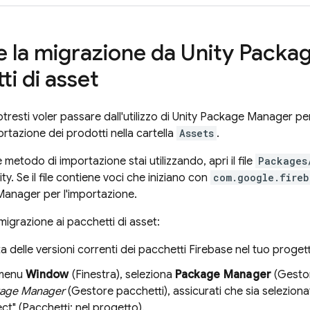
e la migrazione da Unity Packa
i di asset
potresti voler passare dall'utilizzo di Unity Package Manager pe
ortazione dei prodotti nella cartella
Assets
.
 metodo di importazione stai utilizzando, apri il file
Packages
ty. Se il file contiene voci che iniziano con
com.google.fireb
anager per l'importazione.
migrazione ai pacchetti di asset:
a delle versioni correnti dei pacchetti Firebase nel tuo progett
 menu
Window
(Finestra), seleziona
Package Manager
(Gestor
age Manager
(Gestore pacchetti), assicurati che sia seleziona
ct" (Pacchetti: nel progetto).