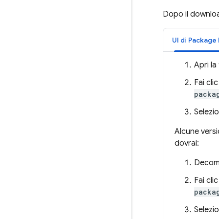
Dopo il download
UI di Package
Apri la
Fai cli
packa
Selezio
Alcune versi
dovrai:
Decomp
Fai cli
packa
Selezio