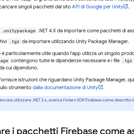
caricare singoli pacchetti dal sito
API di Google per Unity
.
e
.unitypackage
.NET 4.X da importare come pacchetti di ass
hivi
.tgz
da importare utilizzando Unity Package Manager.
è particolarmente utile quando l'app utilizza un singolo prodot
kage
contengono tutte le dipendenze necessarie e i file
.tgz
 da cui dipendono.
ornisce istruzioni che riguardano Unity Package Manager, qu
sullo strumento
dalla documentazione di Unity
.
ancora utilizzare .NET 3.x, scarica l'intero SDK Firebase come descritto 
re i pacchetti Firebase come a