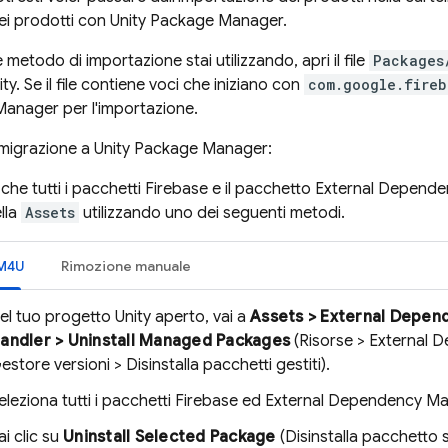
ei prodotti con Unity Package Manager.
 metodo di importazione stai utilizzando, apri il file
Packages
ty. Se il file contiene voci che iniziano con
com.google.fireb
anager per l'importazione.
 migrazione a Unity Package Manager:
 che tutti i pacchetti Firebase e il pacchetto External Depen
ella
Assets
utilizzando uno dei seguenti metodi.
DM4U
Rimozione manuale
el tuo progetto Unity aperto, vai a
Assets > External Depen
andler > Uninstall Managed Packages
(Risorse > External
estore versioni > Disinstalla pacchetti gestiti).
eleziona tutti i pacchetti Firebase ed External Dependency M
ai clic su
Uninstall Selected Package
(Disinstalla pacchetto 