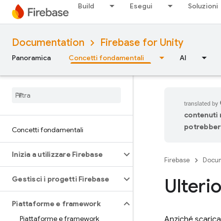
Build
Esegui
Soluzioni
Documentation
Firebase for Unity
Panoramica
Concetti fondamentali
AI
contenuti n
potrebbero
Concetti fondamentali
Inizia a utilizzare Firebase
Firebase
Docum
Ulterio
Gestisci i progetti Firebase
Piattaforme e framework
Piattaforme e framework
Anziché scarica