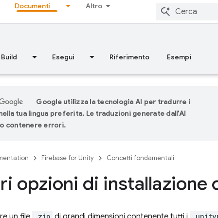
Documenti
Altro
Build
Esegui
Riferimento
Esempi
Google utilizza la tecnologia AI per tradurre i
ella tua lingua preferita. Le traduzioni generate dall'AI
 contenere errori.
entation
Firebase for Unity
Concetti fondamentali
ri opzioni di installazione 
re un file
.zip
di grandi dimensioni contenente tutti i
.unity