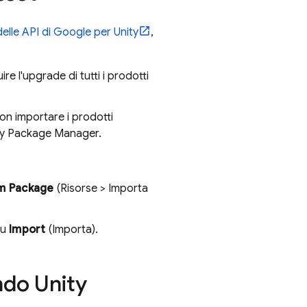
delle API di Google per Unity
,
re l'upgrade di tutti i prodotti
on importare i prodotti
nity Package Manager.
m Package
(Risorse > Importa
su
Import
(Importa).
ndo Unity