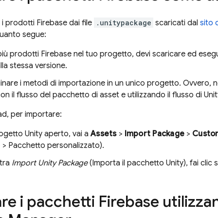
 prodotti Firebase dai file
.unitypackage
scaricati dal
sito 
quanto segue:
i più prodotti Firebase nel tuo progetto, devi scaricare ed esegui
lla stessa versione.
are i metodi di importazione in un unico progetto. Ovvero, n
on il flusso del pacchetto di asset e utilizzando il flusso di U
d, per importare:
ogetto Unity aperto, vai a
Assets
>
Import Package
>
Custo
 > Pacchetto personalizzato).
stra
Import Unity Package
(Importa il pacchetto Unity), fai clic 
e i pacchetti Firebase utilizza