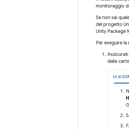
monitoraggio d
Se non sai quale
del progetto Uni
Unity Package M
Per eseguire la
Assicurati
dalla cart
UI di E
N
H
G
S
F