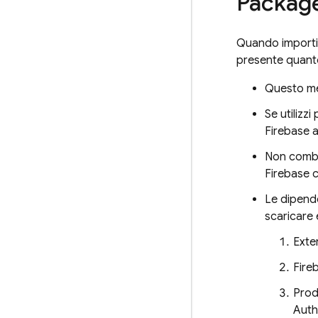
Packag
Quando importi i
presente quant
Questo met
Se utilizz
Firebase a
Non combin
Firebase c
Le dipende
scaricare 
Exte
Fire
Prodo
Auth