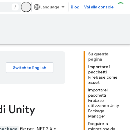
/
Blog
Vai alla console
Su questa
pagina
Importare i
pacchetti
Firebase come
asset
Importare i
pacchetti
Firebase
di Unity
utilizzando Unity
Package
Manager
Eseguire la
package
file per .NET 3.X e
migrazione da