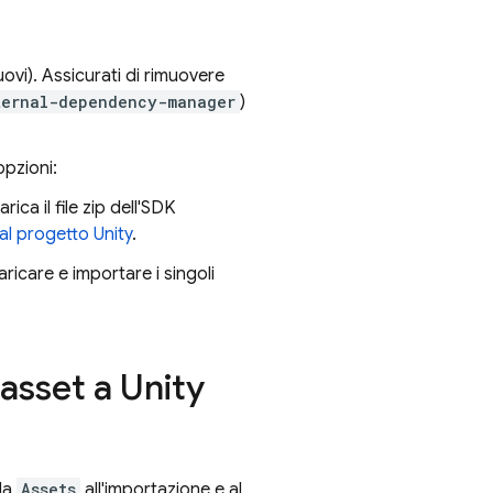
ovi). Assicurati di rimuovere
ternal-dependency-manager
)
opzioni:
ica il file zip dell'SDK
l progetto Unity
.
aricare e importare i singoli
 asset a Unity
lla
Assets
all'importazione e al