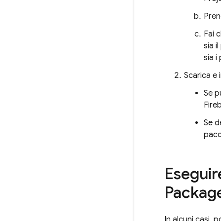
Pren
Fai c
sia 
sia i
Scarica e 
Se pu
Fire
Se d
pacc
Eseguire
Packag
In alcuni casi, 