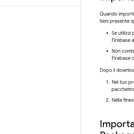
Quando importi i
tieni presente 
Se utilizz
Firebase a
Non combin
Firebase c
Dopo il downloa
Nel tuo pr
pacchetto
Nella fine
Importar