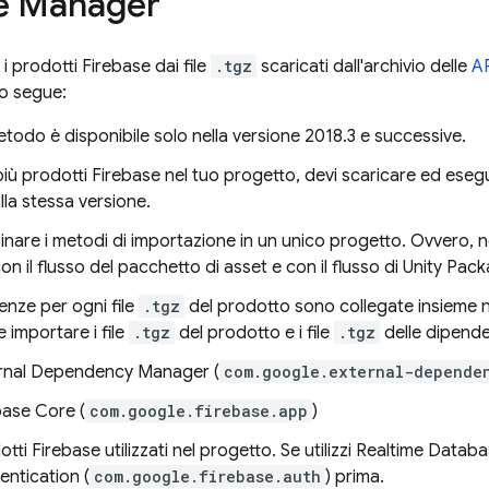
e Manager
 prodotti Firebase dai file
.tgz
scaricati dall'archivio delle
AP
o segue:
odo è disponibile solo nella versione 2018.3 e successive.
i più prodotti Firebase nel tuo progetto, devi scaricare ed esegui
lla stessa versione.
are i metodi di importazione in un unico progetto. Ovvero, n
on il flusso del pacchetto di asset e con il flusso di Unity Pa
nze per ogni file
.tgz
del prodotto sono collegate insieme nei
e importare i file
.tgz
del prodotto e i file
.tgz
delle dipende
rnal Dependency Manager (
com.google.external-depende
base Core (
com.google.firebase.app
)
tti Firebase utilizzati nel progetto. Se utilizzi
Realtime Databa
entication
(
com.google.firebase.auth
) prima.