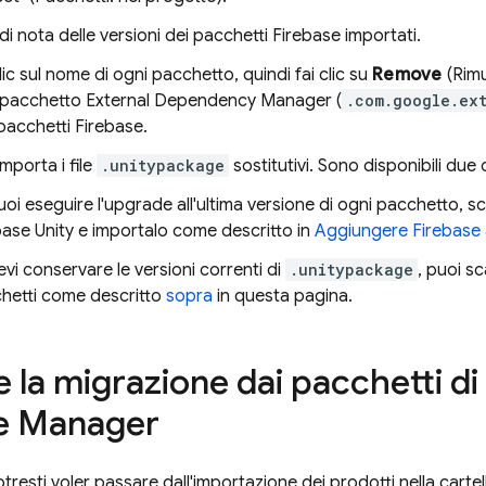
di nota delle versioni dei pacchetti Firebase importati.
lic sul nome di ogni pacchetto, quindi fai clic su
Remove
(Rimu
il pacchetto External Dependency Manager (
.com.google.ex
 pacchetti Firebase.
importa i file
.unitypackage
sostitutivi. Sono disponibili due 
oi eseguire l'upgrade all'ultima versione di ogni pacchetto, scar
base Unity e importalo come descritto in
Aggiungere Firebase a
evi conservare le versioni correnti di
.unitypackage
, puoi sc
hetti come descritto
sopra
in questa pagina.
 la migrazione dai pacchetti di
e Manager
potresti voler passare dall'importazione dei prodotti nella carte