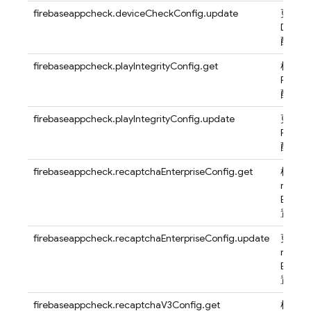
firebaseappcheck.deviceCheckConfig.update
更新应
Devic
配置
firebaseappcheck.playIntegrityConfig.get
检索应
Play In
配置
firebaseappcheck.playIntegrityConfig.update
更新应
Play In
配置
firebaseappcheck.recaptchaEnterpriseConfig.get
检索应
reCAP
Enterp
置
firebaseappcheck.recaptchaEnterpriseConfig.update
更新应
reCAP
Enterp
置
firebaseappcheck.recaptchaV3Config.get
检索应