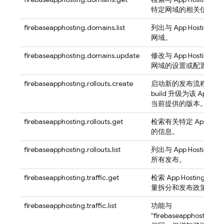
特定网域的相关信息。
firebaseapphosting.domains.list
列出与
App Hosting
关
网域。
firebaseapphosting.domains.update
修改与
App Hosting
后
网域的设置或配置。
firebaseapphosting.rollouts.create
启动新的发布流程，将
build 升级为该
App Hos
当前提供的版本。
firebaseapphosting.rollouts.get
检索有关特定
App Host
的信息。
firebaseapphosting.rollouts.list
列出与
App Hosting
后
所有发布。
firebaseapphosting.traffic.get
检索
App Hosting
网站
量拆分和发布政策。
firebaseapphosting.traffic.list
功能与
“firebaseapphosting.tra