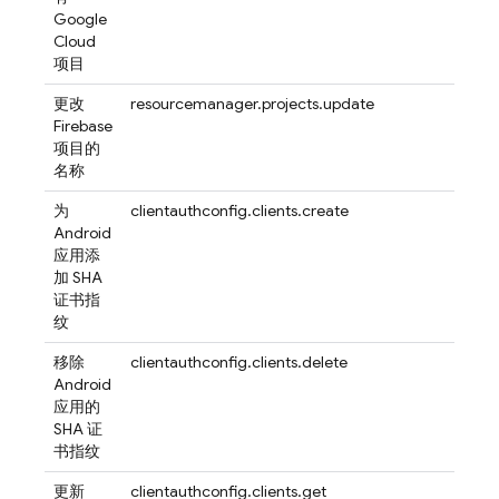
Google
Cloud
项目
更改
resourcemanager.projects.update
Firebase
项目的
名称
为
clientauthconfig.clients.create
Android
应用添
加 SHA
证书指
纹
移除
clientauthconfig.clients.delete
Android
应用的
SHA 证
书指纹
更新
clientauthconfig.clients.get