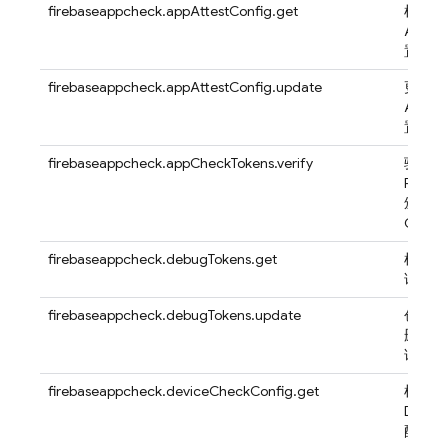
firebaseappcheck.appAttestConfig.get
检索应
App At
置
firebaseappcheck.appAttestConfig.update
更新应
App At
置
firebaseappcheck.appCheckTokens.verify
验证为
Fireb
颁发
Check
firebaseappcheck.debugTokens.get
检索应
试令牌
firebaseappcheck.debugTokens.update
创建、
删除应
试令牌
firebaseappcheck.deviceCheckConfig.get
检索应
Devic
配置