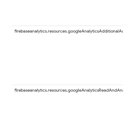
firebaseanalytics.resources.googleAnalyticsAdditionalAccess
firebaseanalytics.resources.googleAnalyticsReadAndAnalyze