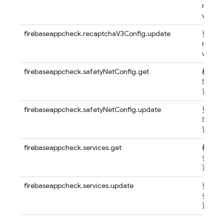
reCAP
v3 配
firebaseappcheck.recaptchaV3Config.update
更新应
reCAP
v3 配
firebaseappcheck.safetyNetConfig.get
检索应
Safet
置
firebaseappcheck.safetyNetConfig.update
更新应
Safet
置
firebaseappcheck.services.get
检索项
务强制
置
firebaseappcheck.services.update
更新项
务强制
置