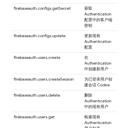
firebaseauth.configs.getSecret
获取
Authentication
配置中的客户端
密钥
firebaseauth.configs.update
更新现有
Authentication
配置
firebaseauth.users.create
在
Authentication
中创建新用户
firebaseauth.users.createSession
为已登录用户创
建会话 Cookie
firebaseauth.users.delete
删除
Authentication
中的现有用户
firebaseauth.users.get
检索现有
Authentication