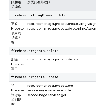
限和相
所需的额外权限
关操作
firebase
.
billing
Plans
.
update
更改
resourcemanager.projects.createBillingAssignment
Firebase
resourcemanager.projects.deleteBillingAssignment
项目的
结算方
案
firebase
.
projects
.
delete
删除
resourcemanager.projects.delete
Firebase
项目
firebase
.
projects
.
update
将
resourcemanager.projects.get
Firebase
serviceusage.services.enable
资源添
serviceusage.services.get
加到现
有