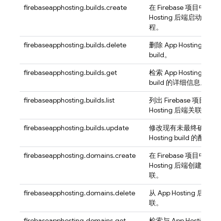
firebaseapphosting.builds.create
在 Firebase 项目中为
A
Hosting
后端启动新的
程。
firebaseapphosting.builds.delete
删除
App Hosting
后端
build。
firebaseapphosting.builds.get
检索
App Hosting
后端
build 的详细信息。
firebaseapphosting.builds.list
列出 Firebase 项目中与
Hosting
后端关联的所有 b
firebaseapphosting.builds.update
修改现有未最终确定的
Hosting
build 的配置。
firebaseapphosting.domains.create
在 Firebase 项目中为
A
Hosting
后端创建新的
联。
firebaseapphosting.domains.delete
从
App Hosting
后端移
联。
firebaseapphosting.domains.get
检索与
App Hosting
网