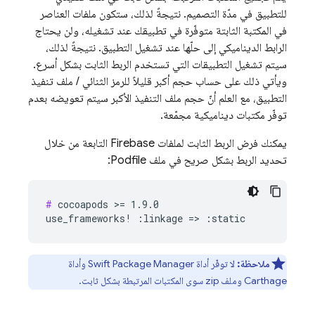
للتطبيق في مدّة التصميم. نتيجةً لذلك، ستكون ملفات العناصر
في المكتبة الثابتة متوفّرة في تطبيقك عند تشغيله، ولن يحتاج
الرابط الديناميكي إلى حلّها عند تشغيل التطبيق. نتيجةً لذلك،
سيتم تشغيل التطبيقات التي تستخدم الربط الثابت بشكل أسرع.
ويأتي ذلك على حساب حجم أكبر قليلاً للرمز الثنائي / ملف تنفيذ
التطبيق، مع العلم أنّ حجم ملف التنفيذ الأكبر سيتم تعويضه بعدم
توفّر مكتبات ديناميكية مجمّعة.
يمكنك فرض الربط الثابت لملفات Firebase التابعة من خلال
تحديد الربط بشكل صريح في ملف Podfile:
#
 cocoapods >= 1.9.0

ملاحظة:
لا توفّر أداة Swift Package Manager وأداة
Carthage وملف zip سوى المكتبات المرتبطة بشكل ثابت.