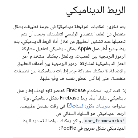
الربط الديناميكي
يتم تخزين المكتبات المرتبطة ديناميكيًا في حِزمة تطبيقك بشكل
منفصل عن الملف التنفيذي الرئيسي لتطبيقك، ويجب أن يتم
تحميلها عند تشغيل التطبيق من خلال أداة الربط الديناميكي. يتم
ربط جميع أُطر عمل Apple بشكل ديناميكي لتفعيل مشاركة
الرموز البرمجية بين العمليات. وبالمثل، يمكنك استخدام أُطر
العمل الديناميكية لمشاركة الرموز البرمجية بين أهداف التطبيق
والإضافة. لا يمكنك مشاركة حِزم إطارات ديناميكية بين تطبيقات
منفصلة، حتى إذا كان المطور نفسه قد وقّع عليها.
إذا كنت تريد استخدام Firebase كعنصر تابع لهدف إطار عمل
ديناميكي، عليك أيضًا ربط Firebase بشكل ديناميكي، وإلا
ستواجه
تعريفات مكرّرة للفئات
في وقت تشغيل تطبيقك.
الربط الديناميكي هو السلوك التلقائي في
use_frameworks!
، ولكن يمكنك مواصلة تحديد الربط
الديناميكي بشكل صريح في Podfile: