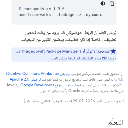
#
 cocoapods >= 1.9.0

يُرجى العِلم أنّ الربط الديناميكي قد يزيد من وقت تشغيل
تطبيقك، خاصةً إذا كان تطبيقك يتضمّن الكثير من التبعيات.
ملاحظة:
لا توفّر أداة Swift Package Manager وCarthage
وملف zip سوى المكتبات المرتبطة بشكل ثابت.
إنّ محتوى هذه الصفحة مرخّص بموجب
ترخيص Creative Commons Attribution
4.0‏
ما لم يُنصّ على خلاف ذلك، ونماذج الرموز مرخّصة بموجب
ترخيص Apache 2.0‏
.
للاطّلاع على التفاصيل، يُرجى مراجعة
سياسات موقع Google Developers‏
. إنّ Java
هي علامة تجارية مسجَّلة لشركة Oracle و/أو شركائها التابعين.
تاريخ التعديل الأخير: 2026-07-29 (حسب التوقيت العالمي المتفَّق عليه)
التعلّم