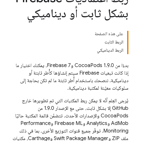
بشكل ثابت أو ديناميكي
على هذه الصفحة
الربط الثابت
الربط الديناميكي
بدءًا من CocoaPods 1.9.0 وFirebase 7، يمكنك اختيار ما
إذا كانت تبعيات Firebase سيتم إنشاؤها كأُطر ثابتة أو
ديناميكية. ننصحك باستخدام أُطر ثابتة ما لم تكن بحاجة إلى
سلوكيات معيّنة لمكتبة ديناميكية.
يُرجى العِلم أنّه لا يمكن ربط المكتبات التي تم تطويرها خارج
GitHub إلا بشكل ثابت، حتى مع الإصدار 1.9.0 من
CocoaPods والإصدارات الأحدث. تتضمّن قائمة المكتبة حاليًا
AdMob
و
Analytics
و
Firebase ML
و
Performance
Monitoring
. توفّر جميع قنوات التوزيع الأخرى، بما في ذلك
ملف ZIP وSwift Package Manager وCarthage، مكتبات