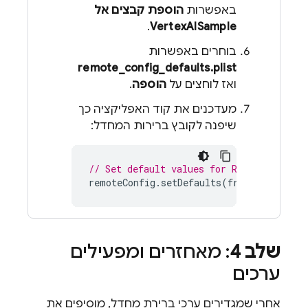
באפשרות
הוספת קבצים אל
.
VertexAISample
בוחרים באפשרות
remote_config_defaults.plist
ואז לוחצים על
הוספה
.
מעדכנים את קוד האפליקציה כך
שיפנה לקובץ ברירות המחדל:
// Set default values for Remote Config
remoteConfig
.
setDefaults
(
fromPlist
:
"re
שלב 4
: מאחזרים ומפעילים
ערכים
אחרי שמגדירים ערכי ברירת מחדל, מוסיפים את