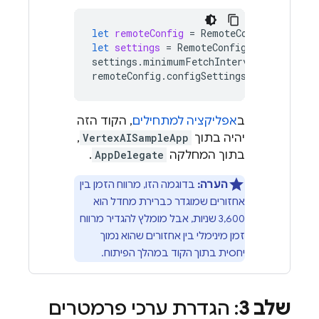
let
remoteConfig
=
RemoteConfig
.
remoteC
let
settings
=
RemoteConfigSettings
()
settings
.
minimumFetchInterval
=
3600
remoteConfig
.
configSettings
=
settings
ב
אפליקציה למתחילים
, הקוד הזה
יהיה בתוך
VertexAISampleApp
,
בתוך המחלקה
AppDelegate
.
הערה:
בדוגמה הזו, מרווח הזמן בין
אחזורים שמוגדר כברירת מחדל הוא
3,600 שניות, אבל מומלץ להגדיר מרווח
זמן מינימלי בין אחזורים שהוא נמוך
יחסית בתוך הקוד במהלך הפיתוח.
שלב 3
: הגדרת ערכי פרמטרים