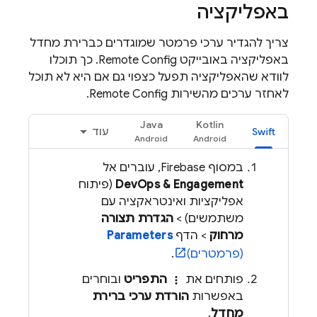
באפליקציה
צריך להגדיר ערכי פרמטר שמוגדרים כברירת מחדל
באפליקציה באובייקט
Remote Config
. כך תוכלו
לוודא שהאפליקציה תפעל כצפוי גם אם היא לא תוכל
לאחזר ערכים מהשירות
Remote Config
.
Java
Kotlin
Swift
עוד
במסוף
Firebase
, עוברים אל
DevOps & Engagement
(פיתוח
אפליקציות ואינטראקציה עם
משתמשים) >
הגדרת תצורה
מרחוק
> הדף
Parameters
(פרמטרים)
.
פותחים את
התפריט
ובוחרים
more_vert
באפשרות
הורדת ערכי ברירת
מחדל
.