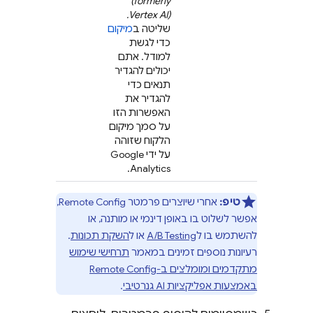
(formerly
.
Vertex AI)
שליטה ב
מיקום
כדי לגשת
למודל. אתם
יכולים להגדיר
תנאים כדי
להגדיר את
האפשרות הזו
על סמך מיקום
הלקוח שזוהה
על ידי
Google
.
Analytics
טיפ:
אחרי שיוצרים פרמטר
Remote Config
,
אפשר לשלוט בו באופן דינמי או מותנה, או
להשתמש בו ל
A/B Testing
או ל
השקת תכונות
.
רעיונות נוספים זמינים במאמר
תרחישי שימוש
מתקדמים ומומלצים ב-
Remote Config
באמצעות אפליקציות AI גנרטיבי
.