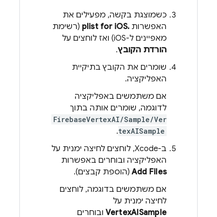
כשמוצגת בקשה, מפעילים את
האפשרות
.plist for iOS
(רשימת
מאפיינים ל-iOS) ואז לוחצים על
הורדת הקובץ
.
שומרים את הקובץ בתיקיית
האפליקציה.
אם משתמשים באפליקציה
לדוגמה, שומרים אותה בתוך
FirebaseVertexAI/Sample/Ver
.
texAISample
ב-Xcode, לוחצים לחיצה ימנית על
האפליקציה ובוחרים באפשרות
Add Files
(הוספת קבצים).
אם משתמשים בדוגמה, לוחצים
לחיצה ימנית על
VertexAISample
ובוחרים