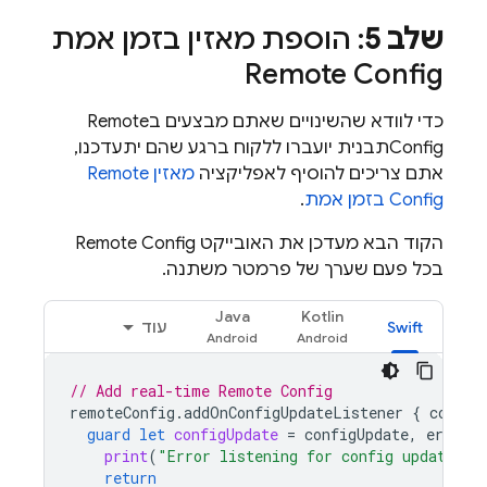
שלב 5
: הוספת מאזין בזמן אמת
Remote Config
כדי לוודא שהשינויים שאתם מבצעים ב
Remote
Config
תבנית יועברו ללקוח ברגע שהם יתעדכנו,
אתם צריכים להוסיף לאפליקציה
מאזין
Remote
Config
בזמן אמת
.
הקוד הבא מעדכן את האובייקט
Remote Config
בכל פעם שערך של פרמטר משתנה.
Java
Kotlin
Swift
עוד
// Add real-time 
Remote Config
remoteConfig
.
addOnConfigUpdateListener
{
config
guard
let
configUpdate
=
configUpdate
,
error
=
print
(
"Error listening for config updates: 
return