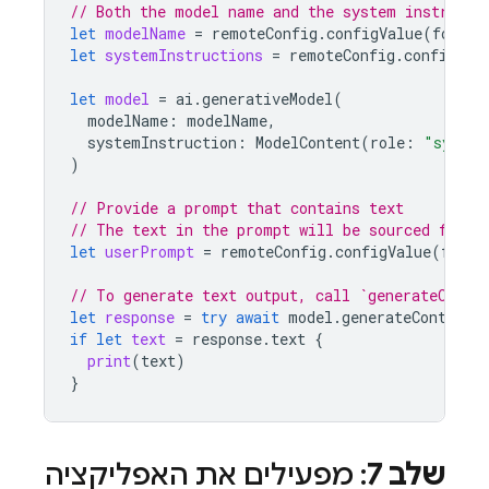
// Both the model name and the system instructi
let
modelName
=
remoteConfig
.
configValue
(
forKey
let
systemInstructions
=
remoteConfig
.
configVal
let
model
=
ai
.
generativeModel
(
modelName
:
modelName
,
systemInstruction
:
ModelContent
(
role
:
"system
)
// Provide a prompt that contains text
// The text in the prompt will be sourced from 
let
userPrompt
=
remoteConfig
.
configValue
(
forKe
// To generate text output, call `generateConte
let
response
=
try
await
model
.
generateContent
(
if
let
text
=
response
.
text
{
print
(
text
)
}
שלב 7
: מפעילים את האפליקציה