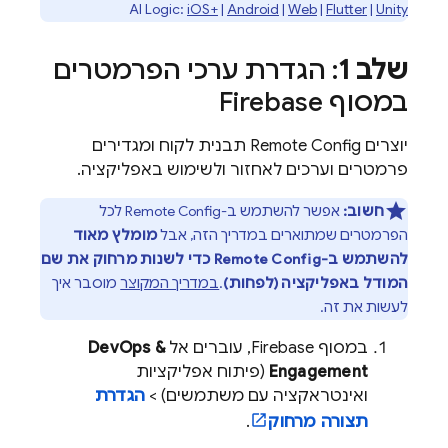
AI Logic
:
iOS+‎
|
Android
|
Web
|
Flutter
|
Unity
שלב 1
: הגדרת ערכי הפרמטרים
במסוף
Firebase
יוצרים
Remote Config
תבנית לקוח ומגדירים
פרמטרים וערכים לאחזור ולשימוש באפליקציה.
חשוב:
אפשר להשתמש ב-
Remote Config
לכל
הפרמטרים שמתוארים במדריך הזה, אבל
מומלץ מאוד
להשתמש ב-
Remote Config
כדי לשנות מרחוק את שם
המודל באפליקציה (לפחות)
.
במדריך המקוצר
מוסבר איך
לעשות את זה.
במסוף
Firebase
, עוברים אל
DevOps &
Engagement
(פיתוח אפליקציות
ואינטראקציה עם משתמשים) >
הגדרת
תצורה מרחוק
.