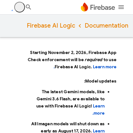
Firebase AI Logic
Documentation
Starting November 2, 2026, Firebase App
Check enforcement will be
required
to use
Firebase AI Logic.
Learn more.
Model updates:
The latest Gemini models, like
Gemini 3.6 Flash
, are available to
use with Firebase AI Logic!
Learn
more.
All Imagen models will shut down as
early as
August 17, 2026
.
Learn