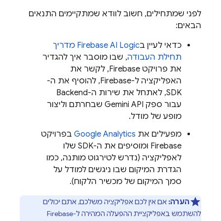
לפני שמתחילים, חשוב לוודא שמתקיימים התנאים
הבאים:
כדאי לעיין ב
Firebase AI Logic
מדריך
תחילת העבודה
, שבו מוסבר איך להגדיר
את פרויקט Firebase, לקשר את
האפליקציה ל-Firebase, להוסיף את ה-
SDK, לאתחל את שירות ה-Backend
עבור ספק
Gemini API
שבחרתם וליצור
מופע של מודל.
מפעילים את
Google Analytics
בפרויקט
Firebase ומוסיפים את ה-SDK שלו
לאפליקציה (נדרש לטירגוט מותנה, כמו
הגדרת המיקום שבו ניגשים למודל על
סמך המיקום של מכשיר הלקוח).
הערה:
אם אין לכם אפליקציה משלכם, אתם יכולים
להשתמש באפליקציית ההפעלה המהירה ל-
Firebase