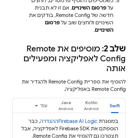
כשמסיימים להוסיף פרמטרים, לוחצים
על
פרסום השינויים
. אם זו לא תבנית
חדשה של
Remote Config
, בודקים את
השינויים ולוחצים שוב על
פרסום
השינויים
.
שלב 2
: מוסיפים את
Remote
Config
לאפליקציה ומפעילים
אותה
להוסיף את ספריית
Remote Config
ולהגדיר את
Remote Config
באפליקציה.
Java
Kotlin
Swift
עוד
במסגרת
Firebase AI Logic
ההגדרה
, כבר
הוספתם את Firebase SDK לאפליקציה, אבל
תצטרכו גם להוסיף את
Remote Config
.