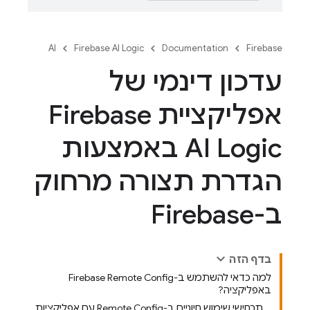
AI
Firebase AI Logic
Documentation
Firebase
עדכון דינמי של
אפליקציית Firebase
AI Logic באמצעות
הגדרת תצורה מרחוק
ב-Firebase
בדף הזה
למה כדאי להשתמש ב-Firebase Remote Config
באפליקציה?
תרחישי שימוש חיוניים ב-Remote Config עם אפליקציות