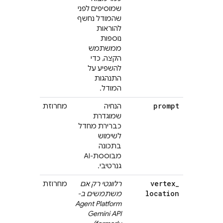
who knows
שמוסיפים לפני
verything
שהמודל נחשף
there is
להוראות
to know
נוספות
about
ממשתמש
Firebase!
הקצה, כדי
להשפיע על
התנהגות
המודל.
I am a
prompt
הנחיה
מחרוזת
developer
שמוגדרת
who wants
כברירת מחדל
to know
לשימוש
ore about
בתכונה
Firebase!
מבוססת-AI
גנרטיבי.
global
vertex
_
רלוונטי רק אם
מחרוזת
location
משתמשים ב-
Agent Platform
Gemini API