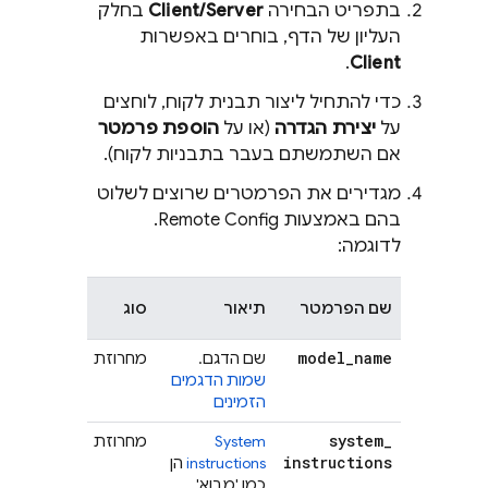
בתפריט הבחירה
Client/Server
בחלק
העליון של הדף, בוחרים באפשרות
.
Client
כדי להתחיל ליצור תבנית לקוח, לוחצים
על
יצירת הגדרה
(או על
הוספת פרמטר
אם השתמשתם בעבר בתבניות לקוח).
מגדירים את הפרמטרים שרוצים לשלוט
בהם באמצעות
Remote Config
.
לדוגמה:
ערך ברירת
שם הפרמטר
תיאור
סוג
מחדל
gemini-
model
_
name
שם הדגם.
מחרוזת
3.6-flash
שמות הדגמים
הזמינים
You are a
system
_
System
מחרוזת
helpful
instructions
instructions
הן
assistant
כמו 'מבוא'