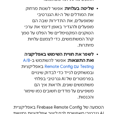
שליטה בעלויות
: אפשר לשנות מרחוק
את המודלים של ה-AI הגנרטיבי
שמופעלים, את התדירות שבה הם
מופעלים ולהגדיר באופן דינמי את ערכי
הטוקנים המקסימליים של הפלט על סמך
קהל המשתמשים, כדי לצמצם עלויות
מיותרות.
לשפר את חוויית השימוש באפליקציה
ואת התוצאות
: אפשר להשתמש ב-
A/B
Testing
עם
Remote Config
באפליקציות
ובמשחקים לנייד כדי לבדוק שינויים
בפרמטרים של AI גנרטיבי בפלחי
משתמשים שונים, ולראות איך הם
משפיעים על מדדים חשובים כמו שימור
והכנסות.
הטמעה של
Firebase Remote Config
באפליקציית
AI גנרטיבי מאפשרת לכם ליצור אפליקציות גמישות,