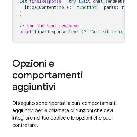
let
finalResponse
=
try
await
chat
.
sendMessage
(
[
ModelContent
(
role
:
"function"
,
parts
:
functi
)
// Log the text response.
print
(
finalResponse
.
text
??
"No text in respons
Opzioni e
comportamenti
aggiuntivi
Di seguito sono riportati alcuni comportamenti
aggiuntivi per la chiamata di funzioni che devi
integrare nel tuo codice e le opzioni che puoi
controllare.