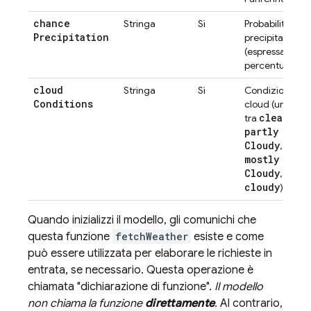
chance
Stringa
Sì
Probabilità di
Precipitation
precipitazioni
(espressa in
percentuale)
cloud
Stringa
Sì
Condizioni
Conditions
cloud (una
clear
tra
,
partly
Cloudy
,
mostly
Cloudy
,
cloudy
)
Quando inizializzi il modello, gli comunichi che
questa funzione
fetchWeather
esiste e come
può essere utilizzata per elaborare le richieste in
entrata, se necessario. Questa operazione è
chiamata "dichiarazione di funzione".
Il modello
non chiama la funzione
direttamente
.
Al contrario,