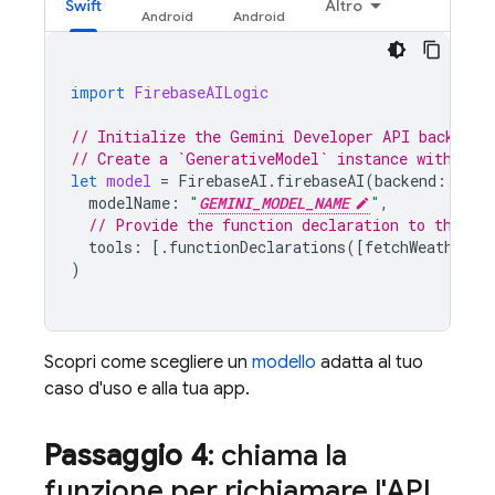
Swift
Altro
import
FirebaseAILogic
// Initialize the Gemini Developer API backend 
// Create a `GenerativeModel` instance with a m
let
model
=
FirebaseAI
.
firebaseAI
(
backend
:
.
goo
modelName
:
"
GEMINI_MODEL_NAME
"
,
// Provide the function declaration to the mo
tools
:
[.
functionDeclarations
([
fetchWeatherTo
)
Scopri come scegliere un
modello
adatta al tuo
caso d'uso e alla tua app.
Passaggio 4
: chiama la
funzione per richiamare l'API