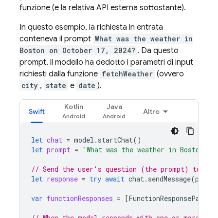
funzione (e la relativa API esterna sottostante).
In questo esempio, la richiesta in entrata
conteneva il prompt
What was the weather in
Boston on October 17, 2024?
. Da questo
prompt, il modello ha dedotto i parametri di input
richiesti dalla funzione
fetchWeather
(ovvero
city
,
state
e
date
).
Kotlin
Java
Swift
Altro
let
chat
=
model
.
startChat
()
let
prompt
=
"What was the weather in Boston on
// Send the user's question (the prompt) to the
let
response
=
try
await
chat
.
sendMessage
(
promp
var
functionResponses
=
[
FunctionResponsePart
](
// When the model responds with one or more fun