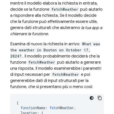
mentre il modello elabora la richiesta in entrata,
decide se la funzione
fetchWeather
può aiutarlo
a rispondere alla richiesta. Se il modello decide
che la funzione può effettivamente essere utile,
genera dati strutturati che aiuteranno
la tua app a
chiamare la funzione
.
Esamina di nuovo la richiesta in arrivo:
What was
the weather in Boston on October 17,
2024?
. Il modello probabilmente deciderà che la
funzione
fetchWeather
può aiutarlo a generare
una risposta. Il modello esaminerebbe i parametri
di input necessari per
fetchWeather
e poi
genererebbe dati di input strutturati per la
funzione, che si presentano più o meno così:
{
fun
c
t
io
n
Name
:
fet
chWea
t
her
,
loca
t
io
n
:
{