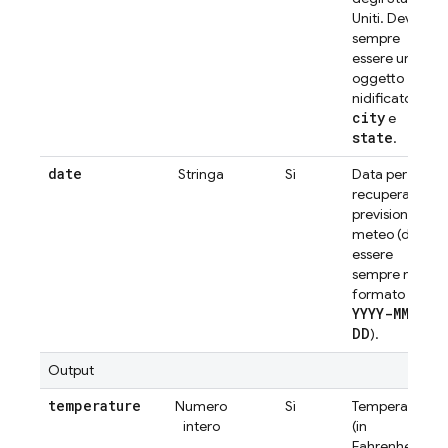
Uniti. Deve
sempre
essere un
oggetto
nidificato di
city
e
state
.
date
Stringa
Sì
Data per cui
recuperare le
previsioni
meteo (deve
essere
sempre nel
formato
YYYY-MM-
DD
).
Output
temperature
Numero
Sì
Temperatura
intero
(in
Fahrenheit)