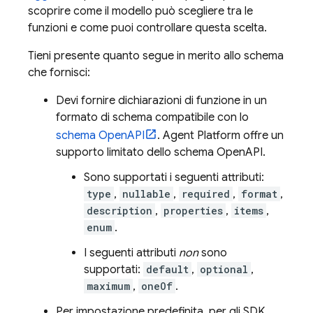
scoprire come il modello può scegliere tra le
funzioni e come puoi controllare questa scelta.
Tieni presente quanto segue in merito allo schema
che fornisci:
Devi fornire dichiarazioni di funzione in un
formato di schema compatibile con lo
schema OpenAPI
.
Agent Platform
offre un
supporto limitato dello schema OpenAPI.
Sono supportati i seguenti attributi:
type
,
nullable
,
required
,
format
,
description
,
properties
,
items
,
enum
.
I seguenti attributi
non
sono
supportati:
default
,
optional
,
maximum
,
oneOf
.
Per impostazione predefinita, per gli SDK