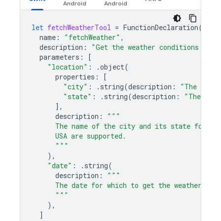
let
fetchWeatherTool
=
FunctionDeclaration
(
name
:
"fetchWeather"
,
description
:
"Get the weather conditions for 
parameters
:
[
"location"
:
.
object
(
properties
:
[
"city"
:
.
string
(
description
:
"The city 
"state"
:
.
string
(
description
:
"The US s
],
description
:
"""
      The name of the city and its state for wh
      USA are supported.
      """
),
"date"
:
.
string
(
description
:
"""
      The date for which to get the weather. Da
      """
),
]