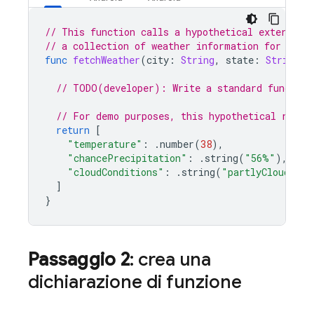
// This function calls a hypothetical external 
// a collection of weather information for a gi
func
fetchWeather
(
city
:
String
,
state
:
String
,
// TODO(developer): Write a standard function
// For demo purposes, this hypothetical respo
return
[
"temperature"
:
.
number
(
38
),
"chancePrecipitation"
:
.
string
(
"56%"
),
"cloudConditions"
:
.
string
(
"partlyCloudy"
),
]
}
Passaggio 2
: crea una
dichiarazione di funzione