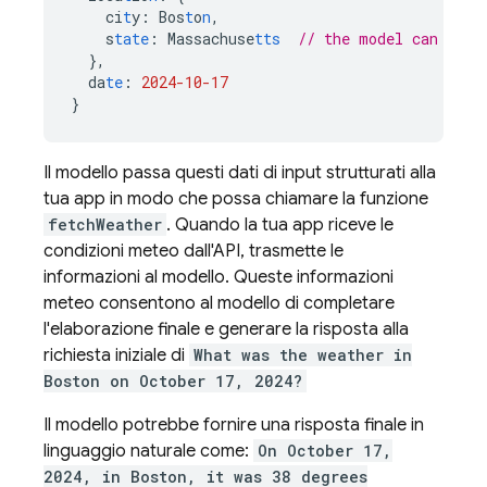
ci
t
y
:
Bos
t
o
n
,
s
tate
:
Massachuse
tts
// the model can infe
},
da
te
:
2024-10-17
}
Il modello passa questi dati di input strutturati alla
tua app in modo che possa chiamare la funzione
fetchWeather
. Quando la tua app riceve le
condizioni meteo dall'API, trasmette le
informazioni al modello. Queste informazioni
meteo consentono al modello di completare
l'elaborazione finale e generare la risposta alla
richiesta iniziale di
What was the weather in
Boston on October 17, 2024?
Il modello potrebbe fornire una risposta finale in
linguaggio naturale come:
On October 17,
2024, in Boston, it was 38 degrees