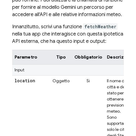
può fornirle. Puoi utilizzare la chiamata di funzione
per fornire al modello
Gemini
un percorso per
accedere all'API e alle relative informazioni meteo.
Innanzitutto, scrivi una funzione
fetchWeather
nella tua app che interagisce con questa ipotetica
API esterna, che ha questo input e output:
Parametro
Tipo
Obbligatorio
Descrizione
Input
location
Oggetto
Sì
Il nome della
città e dello
stato per cui
ottenere le
previsioni
meteo.
Sono
supportate
solo le città
degli Stati