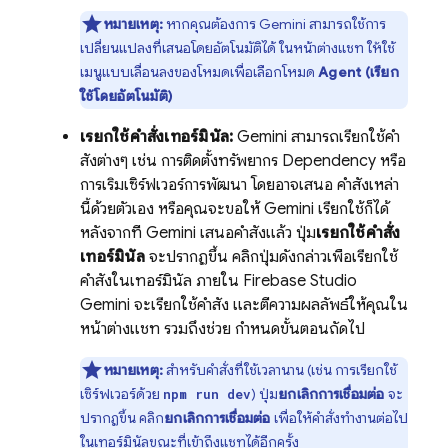
หมายเหตุ:
หากคุณต้องการ
Gemini
สามารถใช้การ
เปลี่ยนแปลงที่เสนอโดยอัตโนมัติได้ ในหน้าต่างแชท ให้ใช้
เมนูแบบเลื่อนลงของโหมดเพื่อเลือกโหมด
Agent (เรียก
ใช้โดยอัตโนมัติ)
เรียกใช้คำสั่งเทอร์มินัล:
Gemini
สามารถเรียกใช้คำ
สั่งต่างๆ เช่น การติดตั้งทรัพยากร Dependency หรือ
การเริ่มเซิร์ฟเวอร์การพัฒนา โดยอาจเสนอ คำสั่งเหล่า
นี้ด้วยตัวเอง หรือคุณจะขอให้
Gemini
เรียกใช้ก็ได้
หลังจากที่
Gemini
เสนอคำสั่งแล้ว ปุ่ม
เรียกใช้คำสั่ง
เทอร์มินัล
จะปรากฏขึ้น คลิกปุ่มดังกล่าวเพื่อเรียกใช้
คำสั่งในเทอร์มินัล ภายใน
Firebase Studio
Gemini
จะเรียกใช้คำสั่ง และตีความผลลัพธ์ให้คุณใน
หน้าต่างแชท รวมถึงช่วย กำหนดขั้นตอนถัดไป
หมายเหตุ:
สำหรับคำสั่งที่ใช้เวลานาน (เช่น การเรียกใช้
เซิร์ฟเวอร์ด้วย
) ปุ่ม
ยกเลิกการเชื่อมต่อ
จะ
npm run dev
ปรากฏขึ้น คลิก
ยกเลิกการเชื่อมต่อ
เพื่อให้คำสั่งทำงานต่อไป
ในเทอร์มินัลขณะที่เข้าถึงแชทได้อีกครั้ง