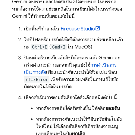
Gemini
จะสร้างบล็อกโค้ดที่เป็นไปได้ทั้งหมด ในบรรทัด
หากต้องการใช้ความช่วยเหลือในการเขียนโค้ดในบรรทัดของ
Gemini
ให้ทำตามขั้นตอนต่อไปนี้
เปิดพื้นที่ทำงานใน
Firebase Studio
ไปที่ไฟล์หรือบรรทัดโค้ดที่ต้องการความช่วยเหลือ แล้ว
กด
Ctrl+I
(
Cmd+I
ใน MacOS)
ป้อนคำอธิบายเกี่ยวกับสิ่งที่ต้องการ แล้ว
Gemini
จะ
สร้างคำแนะนำ นอกจากนี้ คุณยังใช้
การดำเนินการ
เป็น ทางลัด
เพื่อแนะนำคำแนะนำได้ด้วย เช่น ป้อน
/fixError
เพื่อรับความช่วยเหลือในการแก้ไขข้อ
ผิดพลาดในโค้ดในบรรทัด
เลือกดำเนินการตามตัวเลือกใดตัวเลือกหนึ่งต่อไปนี้
หากต้องการเก็บโค้ดที่สร้างขึ้น ให้คลิก
ยอมรับ
หากต้องการวางคำแนะนำไว้ที่อื่นหรือย้ายไปยัง
ไฟล์ใหม่ ให้เลือกตัวเลือกที่เกี่ยวข้องจากเมนู
แบบเลื่อนลงในปุ่ม
ยกเลิก