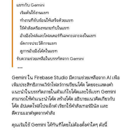
แชทกับ Gemini
เริ่มต้นใช้งานแชท
ทำงานที่ซับซ้อนให้เสร็จด้วยแชท
ใช้คำสั่งเครื่องหมายทับในแชท
อ้างอิงไฟล์และโฟลเดอร์ที่เฉพาะเจาะจงในแชท
จัดการประวัติการแชท
ดูการอ้างอิงโค้ดในแชท
รับความช่วยเหลือในบรรทัดจาก Gemini
Gemini
ใน
Firebase Studio
มีความช่วยเหลือจาก AI เพื่อ
เพิ่มประสิทธิภาพเวิร์กโฟลว์การเขียนโค้ด โดยจะแสดงคำ
แนะนำในบรรทัดภายในตัวแก้ไขโค้ดและใช้แชท
Gemini
สามารถให้คำแนะนำโค้ด สร้างโค้ด อธิบายแนวคิดเกี่ยวกับ
โค้ด อัปเดตไฟล์โปรเจ็กต์ เรียกใช้คำสั่งเทอร์มินัล และ
ตีความเอาต์พุตจากคำสั่ง
คุณเริ่มใช้
Gemini
ได้ทันทีโดยไม่ต้องตั้งค่าใดๆ ดังนี้