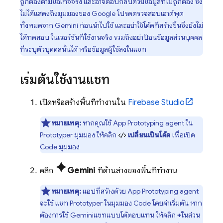
ถูกต้องตามข้อเท็จจริง และอาจตอบกลับด้วยข้อมูลที่ไม่ถูกต้อง ซึ่ง
ไม่ได้แสดงถึงมุมมองของ Google โปรดตรวจสอบเอาต์พุต
ทั้งหมดจาก Gemini ก่อนนำไปใช้ และอย่าใช้โค้ดที่สร้างขึ้นซึ่งยังไม่
ได้ทดสอบ ในเวอร์ชันที่ใช้งานจริง รวมถึงอย่าป้อนข้อมูลส่วนบุคคล
ที่ระบุตัวบุคคลนั้นได้ หรือข้อมูลผู้ใช้ลงในแชท
เริ่มต้นใช้งานแชท
เปิดหรือสร้างพื้นที่ทำงานใน
Firebase Studio
หมายเหตุ:
หากคุณใช้
App Prototyping agent
ใน
Prototyper
มุมมอง ให้คลิก
เปลี่ยนเป็นโค้ด
เพื่อเปิด
Code
มุมมอง
spark
คลิก
Gemini
ที่ด้านล่างของพื้นที่ทำงาน
หมายเหตุ:
แอปที่สร้างด้วย
App Prototyping agent
จะใช้ แชท
Prototyper
ในมุมมอง
Code
โดยค่าเริ่มต้น หาก
ต้องการใช้
Gemini
แชทแบบโต้ตอบแทน ให้คลิก
+
ในส่วน