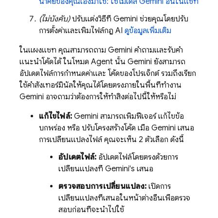
นำคีย์ของคุณเองมาใช้: ใช้โมเดล
Gemini
อื่นในแชท
(ไม่บังคับ)
ปรับแต่งวิธีที่
Gemini
ช่วยคุณโดยปรับ
การตั้งค่าและเพิ่มไฟล์กฎ AI
ดูข้อมูลเพิ่มเติม
ในแผงแชท คุณสามารถถาม
Gemini
คำถามและรับคำ
แนะนำโค้ดได้ ในโหมด Agent นั้น
Gemini
ยังสามารถ
อัปเดตไฟล์การกำหนดค่าและ โค้ดของโปรเจ็กต์ รวมถึงเรียก
ใช้คำสั่งเทอร์มินัลให้คุณได้โดยตรงภายในพื้นที่ทำงาน
Gemini
อาจถามว่าต้องการให้ทำสิ่งต่อไปนี้ให้หรือไม่
แก้ไขไฟล์:
Gemini
สามารถเพิ่มฟีเจอร์ แก้ไขข้อ
บกพร่อง หรือ ปรับโครงสร้างโค้ด เมื่อ
Gemini
เสนอ
การเปลี่ยนแปลงไฟล์ คุณจะเห็น 2 ตัวเลือก ดังนี้
อัปเดตไฟล์:
อัปเดตไฟล์โดยตรงด้วยการ
เปลี่ยนแปลงที่
Gemini
's เสนอ
ตรวจสอบการเปลี่ยนแปลง:
เปิดการ
เปลี่ยนแปลงที่เสนอในหน้าต่างอื่นเพื่อตรวจ
สอบก่อนที่จะนำไปใช้