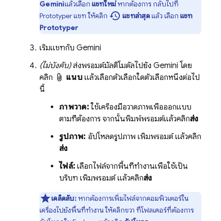
Gemini
แล้วเลือก
แชทใหม่
หากต้องการ กลับไปที่
history
Prototyper
แชท ให้คลิก
แชทล่าสุด
แล้ว เลือก
แชท
Prototyper
เริ่มแชทกับ
Gemini
(ไม่บังคับ)
ส่งพรอมต์มัลติโมดัลไปยัง
Gemini
โดย
คลิก
แนบ
แล้วเลือกตัวเลือกใดตัวเลือกหนึ่งต่อไป
นี้
ภาพวาด:
ใช้เครื่องมือวาดภาพเพื่อออกแบบ
ตามที่ต้องการ จากนั้นพิมพ์พรอมต์แล้วคลิก
ส่ง
รูปภาพ:
อัปโหลดรูปภาพ เพิ่มพรอมต์ แล้วคลิก
ส่ง
ไฟล์:
เลือกไฟล์จากพื้นที่ทำงานเพื่อใช้เป็น
บริบท เพิ่มพรอมต์ แล้วคลิก
ส่ง
เคล็ดลับ:
หากต้องการเพิ่มไฟล์จากคอมพิวเตอร์ใน
เครื่องไปยังพื้นที่ทำงาน ให้คลิกขวา ที่โฟลเดอร์ที่ต้องการ