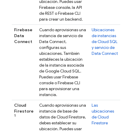
ubicación. Puedes usar
Firebase
console, la API
de REST o
Firebase
CLI
para crear un backend.
Firebase
Cuando aprovisionas una
Ubicaciones
Data
instancia de servicio de
de instancias
Connect
Data Connect
,
de
Cloud SQL
configuras sus
y servicio de
ubicaciones. También
Data Connect
estableces la ubicación
de la instancia asociada
de
Google Cloud SQL
.
Puedes usar
Firebase
console o
Firebase
CLI
para aprovisionar una
instancia.
Cloud
Cuando aprovisionas una
Las
Firestore
instancia de base de
ubicaciones
1
datos de
Cloud Firestore
,
de
Cloud
debes establecer su
Firestore
ubicación. Puedes usar