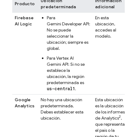
Ubicación
Información
Producto
predeterminada
adicional
Firebase
Para
En esta
AI Logic
Gemini Developer API
:
ubicación,
No se puede
accedes al
seleccionar la
modelo.
ubicación; siempre es
global.
Para
Vertex AI
Gemini API
: Si no se
establece la
ubicación, la región
predeterminada es
us-central1
.
Google
No hay una ubicación
Esta ubicación
Analytics
predeterminada.
es la ubicación
Debes establecer esta
de los informes
2
ubicación.
de
Analytics
,
que representa
el país o la
región de tu