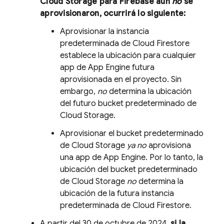
Cloud Storage
para Firebase aún
no
se
aprovisionaron, ocurrirá lo siguiente:
Aprovisionar la instancia
predeterminada de
Cloud Firestore
establece la ubicación para cualquier
app de
App Engine
futura
aprovisionada en el proyecto. Sin
embargo,
no
determina la ubicación
del futuro bucket predeterminado de
Cloud Storage
.
Aprovisionar el bucket predeterminado
de
Cloud Storage
ya no
aprovisiona
una app de
App Engine
. Por lo tanto, la
ubicación del bucket predeterminado
de
Cloud Storage
no
determina la
ubicación de la futura instancia
predeterminada de
Cloud Firestore
.
A partir del
30 de octubre de 2024
,
si la