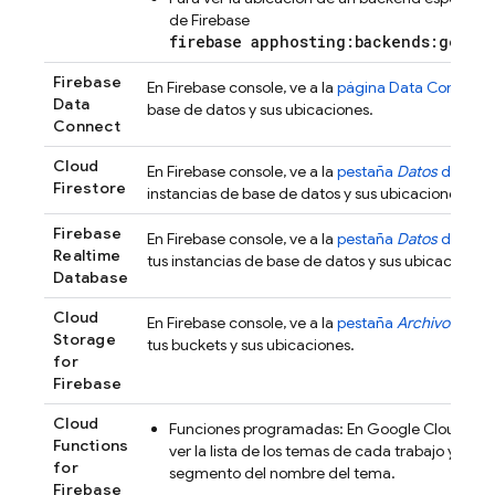
de
Firebase
firebase apphosting:backends:get -
Firebase
En
Firebase
console, ve a la
página
Data Connect
Data
base de datos y sus ubicaciones.
Connect
Cloud
En
Firebase
console, ve a la
pestaña
Datos
de
Clou
Firestore
instancias de base de datos y sus ubicaciones.
Firebase
En
Firebase
console, ve a la
pestaña
Datos
de
Real
Realtime
tus instancias de base de datos y sus ubicaciones.
Database
Cloud
En
Firebase
console, ve a la
pestaña
Archivos
de
C
Storage
tus buckets y sus ubicaciones.
for
Firebase
Cloud
Funciones programadas: En
Google Cloud
cons
Functions
ver la lista de los temas de cada trabajo y func
for
segmento del nombre del tema.
Firebase