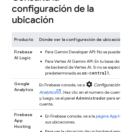
configuración de la
ubicación
Producto
Dónde ver la configuración de ubicación
Firebase
Para
Gemini Developer API
: No se puede selecc
AI Logic
Para
Vertex AI
Gemini API
: En tu base de código
de backend de
Vertex AI
. Si no se especifica u
us-central1
predeterminada es
.
settings
Google
En
Firebase
console, ve a
Configuración del p
Analytics
Analytics
. Haz clic en el número de cuenta par
y, luego, ve al panel
Administrador
para encontra
cuenta.
Firebase
En
Firebase
console, ve a la
página
App Hostin
App
sus ubicaciones.
Hosting
Para ver la ubicación de un backend específic