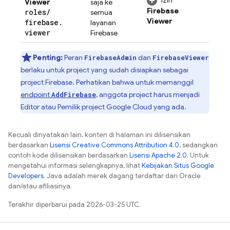
Izin
Viewer
saja ke
Firebase
roles
/
semua
Viewer
firebase
.
layanan
viewer
Firebase
Penting:
Peran
dan
FirebaseAdmin
FirebaseViewer
berlaku untuk project yang sudah disiapkan sebagai
project Firebase. Perhatikan bahwa untuk memanggil
endpoint
, anggota project harus menjadi
AddFirebase
Editor atau Pemilik project
Google Cloud
yang ada.
Kecuali dinyatakan lain, konten di halaman ini dilisensikan
berdasarkan
Lisensi Creative Commons Attribution 4.0
, sedangkan
contoh kode dilisensikan berdasarkan
Lisensi Apache 2.0
. Untuk
mengetahui informasi selengkapnya, lihat
Kebijakan Situs Google
Developers
. Java adalah merek dagang terdaftar dari Oracle
dan/atau afiliasinya.
Terakhir diperbarui pada 2026-03-25 UTC.